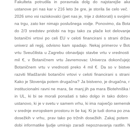
Fakulteta potrudila in poravnala dolg do najstarejše a
ustanove pri nas kar v 216 leto že gre, je storila še celo več.
2026 smo vsi raziskovalci (pet nas je, trije z doktorati) s svojim
na trgu, zato ker nimajo poslušnega vodje. Ponovimo, da Botan
do 2/3 sredstev pridobi na trgu tako za plače kot delovanj
botanični vrtovi po celi EU v celoti financirani s strani drž
univerz ali regij, odvisno kam spadajo. Nekaj primerov v Bo
vrtu Sveučilista u Zagrebu obnavljajo stavbe vrtu v vrednosti
mil €, v Botaničnem vrtu Javremovac Univerza dokončujej
Botaničnem vrtu v vrednosti preko 4 mil €. Da so v bistv
razviti Madžarski botanični vrtovi v celoti financirani s stran
Kako je Slovenija potem drugačna? Ja bistveno, je drugačna, r
institucionalni ravni ne mara, še manj jih pa mara Biotehniška 
in UL, ki bi se morali ponašati s tako dolgo in tako dobro 
ustanovo, ki je v svetu v samem vrhu, ki ima največjo semens
v srednje evropskem prostoru in še kaj. Ki je tudi doma po zn
dosežkih v vrhu, prav tako po tržnih dosežkih. Zakaj potem
dobi informatike ljudje umirajo zaradi nepoznavanja rastlin. 