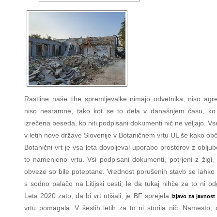
Rastline naše tihe spremljevalke nimajo odvetnika, niso agre
niso nesramne, tako kot se to dela v današnjem času, k
izrečena beseda, ko niti podpisani dokumenti nič ne veljajo. V
v letih nove države Slovenije v Botaničnem vrtu UL še kako obču
Botanični vrt je vsa leta dovoljeval uporabo prostorov z oblju
to namenjeno vrtu. Vsi podpisani dokumenti, potrjeni z žigi, 
obveze so bile poteptane. Vrednost porušenih stavb se lahko 
s sodno palačo na Litijski cesti, le da tukaj nihče za to ni od
Leta 2020 zato, da bi vrt utišali, je BF sprejela
izjavo za javnost
vrtu pomagala. V šestih letih za to ni storila nič. Namesto, 