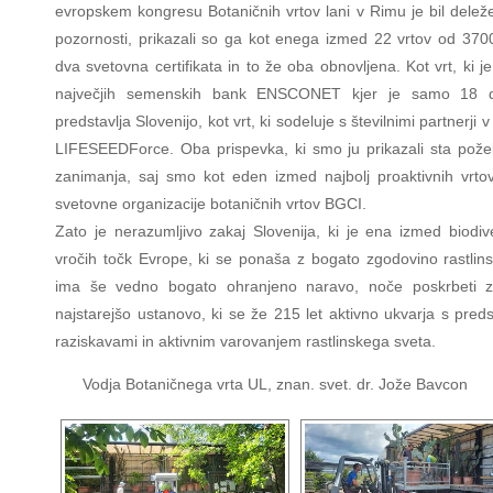
evropskem kongresu Botaničnih vrtov lani v Rimu je bil deleže
pozornosti, prikazali so ga kot enega izmed 22 vrtov od 3700
dva svetovna certifikata in to že oba obnovljena. Kot vrt, ki j
največjih semenskih bank ENSCONET kjer je samo 18 d
predstavlja Slovenijo, kot vrt, ki sodeluje s številnimi partnerji v
LIFESEEDForce. Oba prispevka, ki smo ju prikazali sta požel
zanimanja, saj smo kot eden izmed najbolj proaktivnih vrtov
svetovne organizacije botaničnih vrtov BGCI.
Zato je nerazumljivo zakaj Slovenija, ki je ena izmed biodive
vročih točk Evrope, ki se ponaša z bogato zgodovino rastlinst
ima še vedno bogato ohranjeno naravo, noče poskrbeti 
najstarejšo ustanovo, ki se že 215 let aktivno ukvarja s predst
raziskavami in aktivnim varovanjem rastlinskega sveta.
Vodja Botaničnega vrta UL, znan. svet. dr. Jože Bavcon