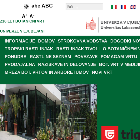
abc
ABC
+
-
A
A
216 LET BOTANIČNI VRT
UNIVERZE V LJUBLJANI
INFORMACIJE
DOMOV
STROKOVNA VODSTVA
DOGODKI NO
TROPSKI RASTLINJAK
RASTLINJAK TIVOLI
O BOTANIČNEM 
PONUDBA
RASTLINE SEZNAM
POVEZAVE
POMAGAM VRTU
PRODAJALNA
RAZISKAVE IN DELOVANJE
BOT. VRT V MEDIJI
MREŽA BOT. VRTOV IN ARBORETUMOV
NOVI VRT