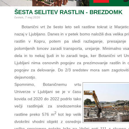
ŠESTA SELITEV RASTLIN - BREZDOMK
četrtek, 7 maj 2026
Botanični vrt že šesto leto seli rastline tokrat iz Marjet
nazaj v Ljubljano. Danes in v petek bomo naložili dva velika pr
rastlin v Kopru, potem pa sledi razlaganje, presajanje š
polomljenih loncev zaradi transporta, urejanje. Minimalno vs
dela in to nekaj ljudi in to zaradi tega, ker Botanični vrt U
Ljubljani nima osnovnih pogojev za prezimovanje rastlin in 
pogojev za delovanje. Do 2/3 sredstev mora sam zagotoviti
dejavnostjo.
Spomnimo, Botaničnemu vrtu
Univerze v Ljubljani se je v času
kovida od 2020 do 2022 podrlo tako
večji rastlinjak za sredozemske
2
rastline preko 576 m
kot lep velik
dvokrilni vhodni objekt z osrednjo
veliko sprejemno pokrito ložo na Večni poti 111 s skupno 