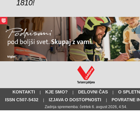
1810!
KONTAKTI
KJE SMO?
DELOVNI ČAS
O SPLETN
|
|
|
ISSN C507-5432
IZJAVA O DOSTOPNOSTI
POVRATNE I
|
|
Zadnja sprememba: četrtek 6. avgust 2026, 4:54.