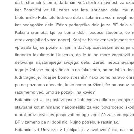
da bi stremeli k temu, da bi čim več storili za javnost, za oz
kar Botanični vrt UL zares vsa leta izpričano dela, mu n
Biotehniške Fakultete tudi vse delo s šolami na vseh nivojih ne
kot pedagoško delo. Edino pedagoško delo je za BF delo s š
Kakšna sramota, kje pa bomo dobili bodoče študente, če
otrok vzgajali od vrtca naprej. Kdaj se bo slovenska javnost str
vprašala kaj se počne z njenim davkoplačevalskim denarjem
financira fakultete in Univerzo, da le ta ne more zagotoviti 
delovanje najstarejšega svojega dela. Zaradi nepoznavanja 
tega je žal vse manj v šolah in na fakultetah, pa se lahko dog
tudi tragedije. Kdaj se bomo streznili? Kako bomo naravo ohra
pa ne poznamo abecede, kako bomo preživeli, če pa osnov n
razumemo več. Smo že pozabili na kovid?
Botanični vrt UL je postavil jasne zahteve za odkup sosednjih z
stavbami kot minimalno nadomestilo za vso povzročeno škodo
moral brez privolitev prispevati mnogo zemljišč za zamenjavo 
BF v zameno pa ni dobil nič. Nujno potrebuje rastlinjak.
Botanični vrt Univerze v Ljubljani je v svetovni špici, na za