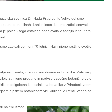
muzejska svetnica Dr. Nada Praprotnik. Veliko del smo
debatiral o rastlinah. Lani in letos, ko smo začeli snovati
i ga je poleg vsega ostalega obdelovala v zadnjih letih. Zato
nili.
o zapisali ob njeni 70-letnici. Naj ji njene rastline cvetijo
v alpskem svetu, in zgodovini slovenske botanike. Zato se ji
 jubileju za njeno predano in nadvse uspešno botanično delo
kija in dolgoletna kustosinja za botaniko v Prirodoslovnem
rejšem alpskem botaničnem vrtu Juliana v Trenti. Vedno so
šoli na eni izmed