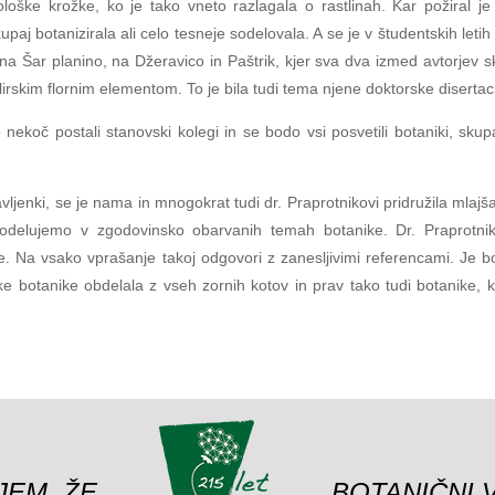
ološke krožke, ko je tako vneto razlagala o rastlinah. Kar požiral j
upaj botanizirala ali celo tesneje sodelovala. A se je v študentskih letih
na Šar planino, na Džeravico in Paštrik, kjer sva dva izmed avtorjev s
lirskim flornim elementom. To je bila tudi tema njene doktorske disertaci
 nekoč postali stanovski kolegi in se bodo vsi posvetili botaniki, skupaj
avljenki, se je nama in mnogokrat tudi dr. Praprotnikovi pridružila mlajš
 sodelujemo v zgodovinsko obarvanih temah botanike. Dr. Praprotn
ke. Na vsako vprašanje takoj odgovori z zanesljivimi referencami. Je b
ke botanike obdelala z vseh zornih kotov in prav tako tudi botanike, k
JEM, ŽE
BOTANIČNI 