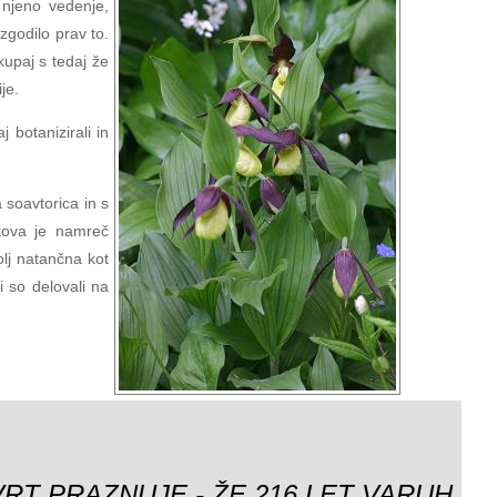
e njeno vedenje,
 zgodilo prav to.
kupaj s tedaj že
je.
 botanizirali in
a soavtorica in s
ikova je namreč
olj natančna kot
i so delovali na
VRT PRAZNUJE - ŽE 216 LET VARUH