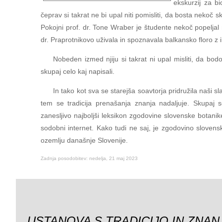
ekskurzij za bi
čeprav si takrat ne bi upal niti pomisliti, da bosta nekoč sk
Pokojni prof. dr. Tone Wraber je študente nekoč popeljal 
dr. Praprotnikovo uživala in spoznavala balkansko floro z i
Nobeden izmed njiju si takrat ni upal misliti, da bodo
skupaj celo kaj napisali.
In tako kot sva se starejša soavtorja pridružila naši sl
tem se tradicija prenašanja znanja nadaljuje. Skupaj
zanesljivo najboljši leksikon zgodovine slovenske botani
sodobni internet. Kako tudi ne saj, je zgodovino slovens
ozemlju današnje Slovenije.
Zadnja posodobitev: nedelja, 21 maj 2023
USTANOVA S TRADICIJO IN ZNAN