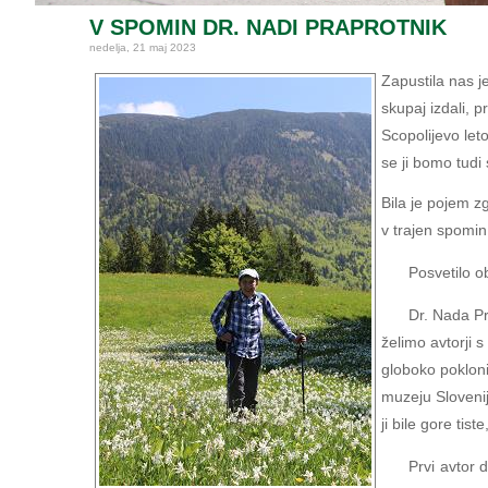
V SPOMIN DR. NADI PRAPROTNIK
nedelja, 21 maj 2023
Zapustila nas j
skupaj izdali, p
Scopolijevo leto
se ji bomo tudi
Bila je pojem zg
v trajen spomin.
Posvetilo ob
Dr. Nada Pr
želimo avtorji 
globoko pokloni
muzeju Slovenij
ji bile gore tist
Prvi avtor d