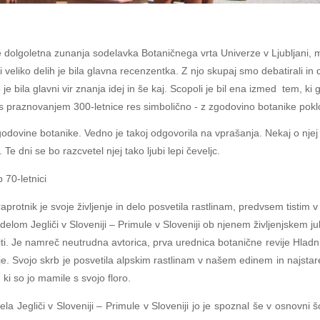
e dolgoletna zunanja sodelavka Botaničnega vrta Univerze v Ljubljani, 
ri veliko delih je bila glavna recenzentka. Z njo skupaj smo debatirali in 
 je bila glavni vir znanja idej in še kaj. Scopoli je bil ena izmed tem, k
 s praznovanjem 300-letnice res simbolično - z zgodovino botanike poklo
odovine botanike. Vedno je takoj odgovorila na vprašanja. Nekaj o njej sm
 Te dni se bo razcvetel njej tako ljubi lepi čeveljc.
 70-letnici
aprotnik je svoje življenje in delo posvetila rastlinam, predvsem tistim 
s delom Jegliči v Sloveniji – Primule v Sloveniji ob njenem življenjskem
ti. Je namreč neutrudna avtorica, prva urednica botanične revije Hladni
e. Svojo skrb je posvetila alpskim rastlinam v našem edinem in najsta
e, ki so jo mamile s svojo floro.
ela Jegliči v Sloveniji – Primule v Sloveniji jo je spoznal še v osnovni 