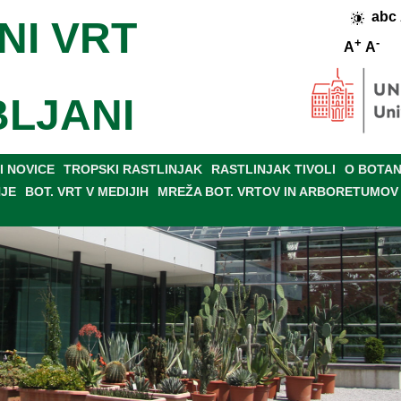
abc
NI VRT
+
-
A
A
BLJANI
 NOVICE
TROPSKI RASTLINJAK
RASTLINJAK TIVOLI
O BOTAN
NJE
BOT. VRT V MEDIJIH
MREŽA BOT. VRTOV IN ARBORETUMOV