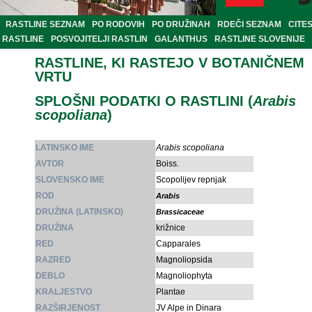
RASTLINE SEZNAM
PO RODOVIH
PO DRUŽINAH
RDEČI SEZNAM
CITE
RASTLINE
POSVOJITELJI RASTLIN
GALANTHUS
RASTLINE SLOVENIJE
RASTLINE, KI RASTEJO V BOTANIČNEM
VRTU
SPLOŠNI PODATKI O RASTLINI (
Arabis
scopoliana
)
LATINSKO IME
Arabis scopoliana
AVTOR
Boiss.
SLOVENSKO IME
Scopolijev repnjak
ROD
Arabis
DRUŽINA (LATINSKO)
Brassicaceae
DRUŽINA
križnice
RED
Capparales
RAZRED
Magnoliopsida
DEBLO
Magnoliophyta
KRALJESTVO
Plantae
RAZŠIRJENOST
JV Alpe in Dinara