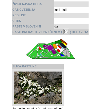
ŽIVLJENJSKA DOBA
ČAS CVETENJA
junij - julij
RED LIST
CITES
RASTE V SLOVENIJI
da
RASTLINA RASTE V OZNAČENEM (
) DELU VRTA
SLIKA RASTLINE
Scopolijev repnjak (
Arabis scopoliana
)