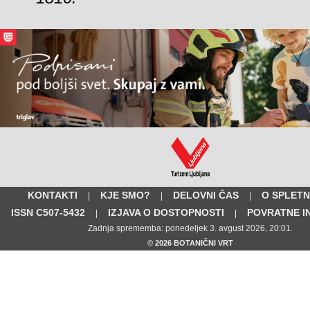
KONTAKTI
KJE SMO?
DELOVNI ČAS
O SPLETN
|
|
|
ISSN C507-5432
IZJAVA O DOSTOPNOSTI
POVRATNE I
|
|
Zadnja sprememba: ponedeljek 3. avgust 2026, 20:01.
© 2026 BOTANIČNI VRT