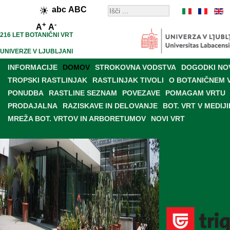
abc
ABC
+
-
A
A
216 LET BOTANIČNI VRT
UNIVERZE V LJUBLJANI
INFORMACIJE
DOMOV
STROKOVNA VODSTVA
DOGODKI NO
TROPSKI RASTLINJAK
RASTLINJAK TIVOLI
O BOTANIČNEM 
PONUDBA
RASTLINE SEZNAM
POVEZAVE
POMAGAM VRTU
PRODAJALNA
RAZISKAVE IN DELOVANJE
BOT. VRT V MEDIJI
MREŽA BOT. VRTOV IN ARBORETUMOV
NOVI VRT