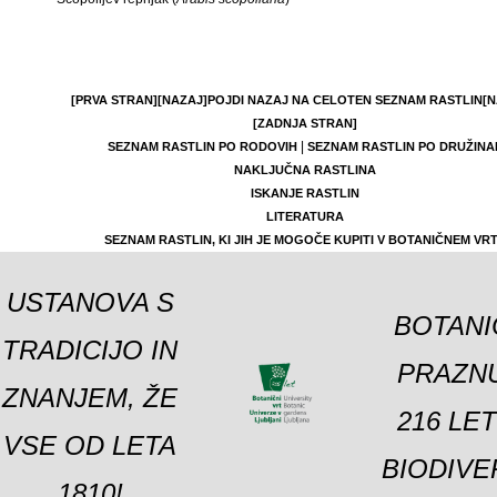
[PRVA STRAN]
[NAZAJ]
POJDI NAZAJ NA CELOTEN SEZNAM RASTLIN
[N
[ZADNJA STRAN]
|
SEZNAM RASTLIN PO RODOVIH
SEZNAM RASTLIN PO DRUŽINA
NAKLJUČNA RASTLINA
ISKANJE RASTLIN
LITERATURA
SEZNAM RASTLIN, KI JIH JE MOGOČE KUPITI V BOTANIČNEM VR
USTANOVA S
BOTANI
TRADICIJO IN
PRAZNU
ZNANJEM, ŽE
216 LE
VSE OD LETA
BIODIVE
1810!