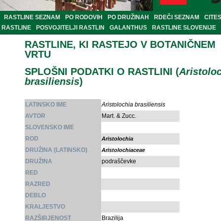
RASTLINE SEZNAM
PO RODOVIH
PO DRUŽINAH
RDEČI SEZNAM
CITE
RASTLINE
POSVOJITELJI RASTLIN
GALANTHUS
RASTLINE SLOVENIJE
RASTLINE, KI RASTEJO V BOTANIČNEM
VRTU
SPLOŠNI PODATKI O RASTLINI (
Aristolo
brasiliensis
)
LATINSKO IME
Aristolochia brasiliensis
AVTOR
Mart. & Zucc.
SLOVENSKO IME
ROD
Aristolochia
DRUŽINA (LATINSKO)
Aristolochiaceae
DRUŽINA
podraščevke
RED
RAZRED
DEBLO
KRALJESTVO
RAZŠIRJENOST
Brazilija