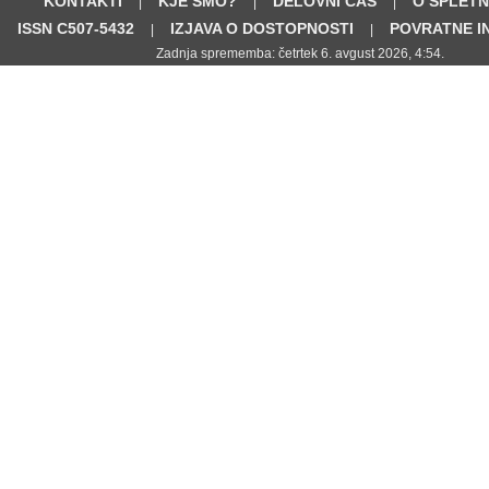
KONTAKTI
KJE SMO?
DELOVNI ČAS
O SPLETN
|
|
|
ISSN C507-5432
IZJAVA O DOSTOPNOSTI
POVRATNE I
|
|
Zadnja sprememba: četrtek 6. avgust 2026, 4:54.