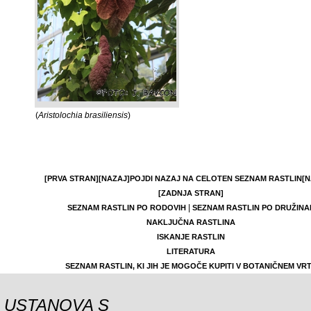
(
Aristolochia brasiliensis
)
[PRVA STRAN]
[NAZAJ]
POJDI NAZAJ NA CELOTEN SEZNAM RASTLIN
[N
[ZADNJA STRAN]
|
SEZNAM RASTLIN PO RODOVIH
SEZNAM RASTLIN PO DRUŽINA
NAKLJUČNA RASTLINA
ISKANJE RASTLIN
LITERATURA
SEZNAM RASTLIN, KI JIH JE MOGOČE KUPITI V BOTANIČNEM VR
USTANOVA S