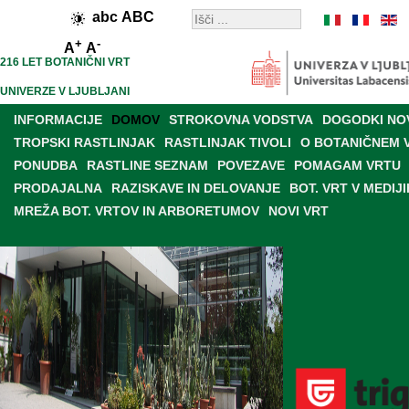
abc
ABC
+
-
A
A
216 LET BOTANIČNI VRT
UNIVERZE V LJUBLJANI
INFORMACIJE
DOMOV
STROKOVNA VODSTVA
DOGODKI NO
TROPSKI RASTLINJAK
RASTLINJAK TIVOLI
O BOTANIČNEM 
PONUDBA
RASTLINE SEZNAM
POVEZAVE
POMAGAM VRTU
PRODAJALNA
RAZISKAVE IN DELOVANJE
BOT. VRT V MEDIJI
MREŽA BOT. VRTOV IN ARBORETUMOV
NOVI VRT