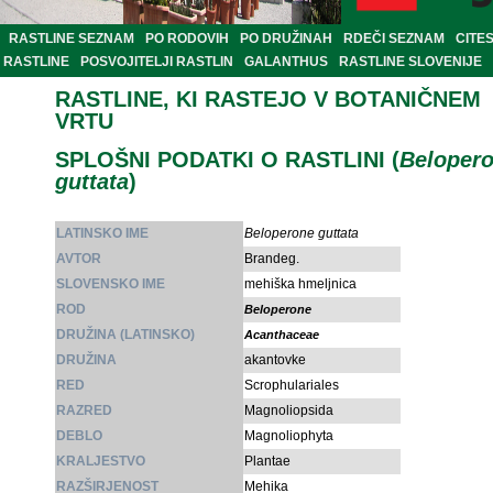
RASTLINE SEZNAM
PO RODOVIH
PO DRUŽINAH
RDEČI SEZNAM
CITE
RASTLINE
POSVOJITELJI RASTLIN
GALANTHUS
RASTLINE SLOVENIJE
RASTLINE, KI RASTEJO V BOTANIČNEM
VRTU
SPLOŠNI PODATKI O RASTLINI (
Beloper
guttata
)
LATINSKO IME
Beloperone guttata
AVTOR
Brandeg.
SLOVENSKO IME
mehiška hmeljnica
ROD
Beloperone
DRUŽINA (LATINSKO)
Acanthaceae
DRUŽINA
akantovke
RED
Scrophulariales
RAZRED
Magnoliopsida
DEBLO
Magnoliophyta
KRALJESTVO
Plantae
RAZŠIRJENOST
Mehika