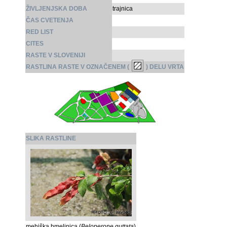
ŽIVLJENJSKA DOBA
trajnica
ČAS CVETENJA
RED LIST
CITES
RASTE V SLOVENIJI
RASTLINA RASTE V OZNAČENEM (
) DELU VRTA
SLIKA RASTLINE
mehiška hmeljnica (
Beloperone guttata
)