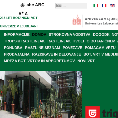
abc
ABC
+
-
A
A
216 LET BOTANIČNI VRT
UNIVERZE V LJUBLJANI
INFORMACIJE
DOMOV
STROKOVNA VODSTVA
DOGODKI NO
TROPSKI RASTLINJAK
RASTLINJAK TIVOLI
O BOTANIČNEM 
PONUDBA
RASTLINE SEZNAM
POVEZAVE
POMAGAM VRTU
PRODAJALNA
RAZISKAVE IN DELOVANJE
BOT. VRT V MEDIJI
MREŽA BOT. VRTOV IN ARBORETUMOV
NOVI VRT