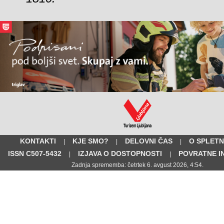
KONTAKTI
KJE SMO?
DELOVNI ČAS
O SPLETN
|
|
|
ISSN C507-5432
IZJAVA O DOSTOPNOSTI
POVRATNE I
|
|
Zadnja sprememba: četrtek 6. avgust 2026, 4:54.