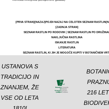
[PRVA STRAN]
[NAZAJ]
POJDI NAZAJ NA CELOTEN SEZNAM RASTLIN
[N
[ZADNJA STRAN]
|
SEZNAM RASTLIN PO RODOVIH
SEZNAM RASTLIN PO DRUŽINA
NAKLJUČNA RASTLINA
ISKANJE RASTLIN
LITERATURA
SEZNAM RASTLIN, KI JIH JE MOGOČE KUPITI V BOTANIČNEM VR
USTANOVA S
BOTANI
TRADICIJO IN
PRAZNU
ZNANJEM, ŽE
216 LE
VSE OD LETA
BIODIVE
1810!