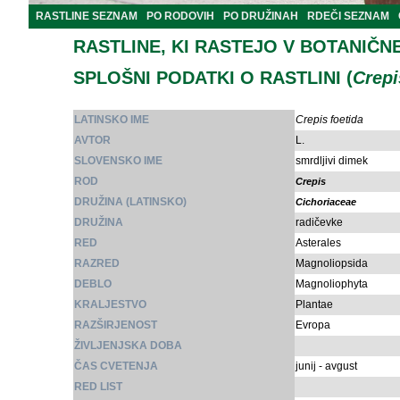
RASTLINE SEZNAM
PO RODOVIH
PO DRUŽINAH
RDEČI SEZNAM
RASTLINE, KI RASTEJO V BOTANIČN
SPLOŠNI PODATKI O RASTLINI (
Crepi
LATINSKO IME
Crepis foetida
AVTOR
L.
SLOVENSKO IME
smrdljivi dimek
ROD
Crepis
DRUŽINA (LATINSKO)
Cichoriaceae
DRUŽINA
radičevke
RED
Asterales
RAZRED
Magnoliopsida
DEBLO
Magnoliophyta
KRALJESTVO
Plantae
RAZŠIRJENOST
Evropa
ŽIVLJENJSKA DOBA
ČAS CVETENJA
junij - avgust
RED LIST