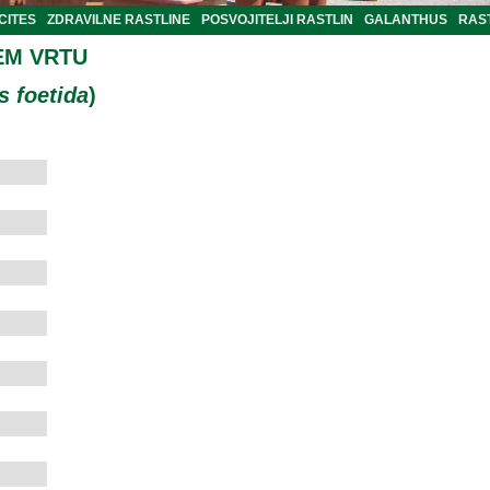
CITES
ZDRAVILNE RASTLINE
POSVOJITELJI RASTLIN
GALANTHUS
RAST
EM VRTU
s foetida
)