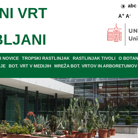
abc
NI VRT
+
-
A
A
BLJANI
 NOVICE
TROPSKI RASTLINJAK
RASTLINJAK TIVOLI
O BOTAN
NJE
BOT. VRT V MEDIJIH
MREŽA BOT. VRTOV IN ARBORETUMOV