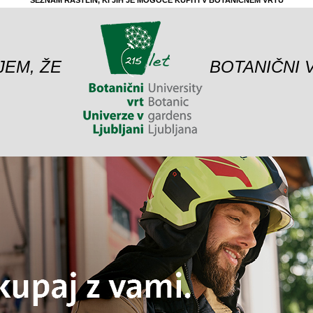
SEZNAM RASTLIN, KI JIH JE MOGOČE KUPITI V BOTANIČNEM VRTU
JEM, ŽE
BOTANIČNI 