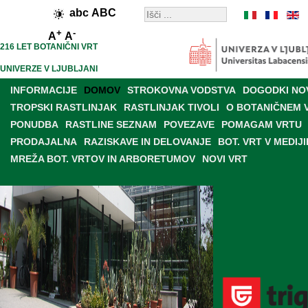
abc
ABC
+
-
A
A
216 LET BOTANIČNI VRT
UNIVERZE V LJUBLJANI
INFORMACIJE
DOMOV
STROKOVNA VODSTVA
DOGODKI NO
TROPSKI RASTLINJAK
RASTLINJAK TIVOLI
O BOTANIČNEM 
PONUDBA
RASTLINE SEZNAM
POVEZAVE
POMAGAM VRTU
PRODAJALNA
RAZISKAVE IN DELOVANJE
BOT. VRT V MEDIJI
MREŽA BOT. VRTOV IN ARBORETUMOV
NOVI VRT