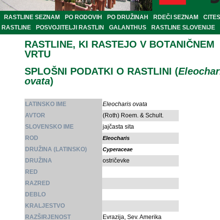
RASTLINE SEZNAM
PO RODOVIH
PO DRUŽINAH
RDEČI SEZNAM
CITE
RASTLINE
POSVOJITELJI RASTLIN
GALANTHUS
RASTLINE SLOVENIJE
RASTLINE, KI RASTEJO V BOTANIČNEM
VRTU
SPLOŠNI PODATKI O RASTLINI (
Eleochar
ovata
)
LATINSKO IME
Eleocharis ovata
AVTOR
(Roth) Roem. & Schult.
SLOVENSKO IME
jajčasta sita
ROD
Eleocharis
DRUŽINA (LATINSKO)
Cyperaceae
DRUŽINA
ostričevke
RED
RAZRED
DEBLO
KRALJESTVO
RAZŠIRJENOST
Evrazija, Sev. Amerika