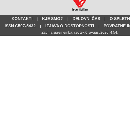
KONTAKTI
KJE SMO?
DELOVNI ČAS
O SPLETN
|
|
|
ISSN C507-5432
IZJAVA O DOSTOPNOSTI
POVRATNE I
|
|
Zadnja sprememba: četrtek 6. avgust 2026, 4:54.