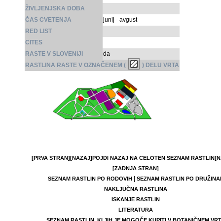
ŽIVLJENJSKA DOBA
ČAS CVETENJA
junij - avgust
RED LIST
CITES
RASTE V SLOVENIJI
da
RASTLINA RASTE V OZNAČENEM (
) DELU VRTA
[PRVA STRAN]
[NAZAJ]
POJDI NAZAJ NA CELOTEN SEZNAM RASTLIN
[N
[ZADNJA STRAN]
|
SEZNAM RASTLIN PO RODOVIH
SEZNAM RASTLIN PO DRUŽINA
NAKLJUČNA RASTLINA
ISKANJE RASTLIN
LITERATURA
SEZNAM RASTLIN, KI JIH JE MOGOČE KUPITI V BOTANIČNEM VR