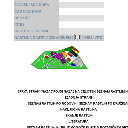
ŽIVLJENJSKA DOBA
ČAS CVETENJA
RED LIST
CITES
RASTE V SLOVENIJI
RASTLINA RASTE V OZNAČENEM (
) DELU VRTA
[PRVA STRAN]
[NAZAJ]
POJDI NAZAJ NA CELOTEN SEZNAM RASTLIN
[N
[ZADNJA STRAN]
|
SEZNAM RASTLIN PO RODOVIH
SEZNAM RASTLIN PO DRUŽINA
NAKLJUČNA RASTLINA
ISKANJE RASTLIN
LITERATURA
SEZNAM RASTLIN, KI JIH JE MOGOČE KUPITI V BOTANIČNEM VR