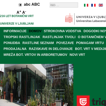
abc
ABC
+
-
A
A
216 LET BOTANIČNI VRT
UNIVERZE V LJUBLJANI
INFORMACIJE
DOMOV
STROKOVNA VODSTVA
DOGODKI NO
TROPSKI RASTLINJAK
RASTLINJAK TIVOLI
O BOTANIČNEM 
PONUDBA
RASTLINE SEZNAM
POVEZAVE
POMAGAM VRTU
PRODAJALNA
RAZISKAVE IN DELOVANJE
BOT. VRT V MEDIJI
MREŽA BOT. VRTOV IN ARBORETUMOV
NOVI VRT