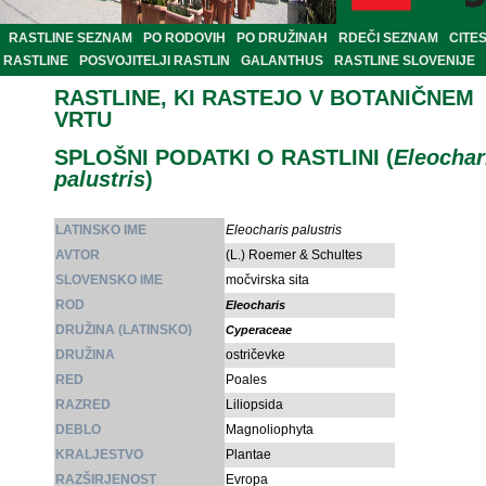
RASTLINE SEZNAM
PO RODOVIH
PO DRUŽINAH
RDEČI SEZNAM
CITE
RASTLINE
POSVOJITELJI RASTLIN
GALANTHUS
RASTLINE SLOVENIJE
RASTLINE, KI RASTEJO V BOTANIČNEM
VRTU
SPLOŠNI PODATKI O RASTLINI (
Eleochar
palustris
)
LATINSKO IME
Eleocharis palustris
AVTOR
(L.) Roemer & Schultes
SLOVENSKO IME
močvirska sita
ROD
Eleocharis
DRUŽINA (LATINSKO)
Cyperaceae
DRUŽINA
ostričevke
RED
Poales
RAZRED
Liliopsida
DEBLO
Magnoliophyta
KRALJESTVO
Plantae
RAZŠIRJENOST
Evropa