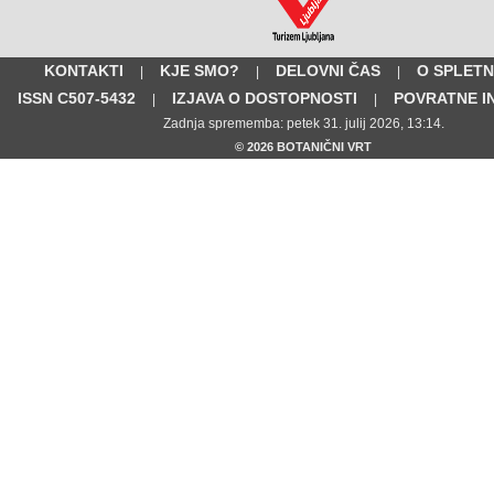
KONTAKTI
KJE SMO?
DELOVNI ČAS
O SPLETN
|
|
|
ISSN C507-5432
IZJAVA O DOSTOPNOSTI
POVRATNE I
|
|
Zadnja sprememba: petek 31. julij 2026, 13:14.
© 2026 BOTANIČNI VRT