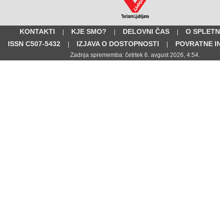
KONTAKTI
KJE SMO?
DELOVNI ČAS
O SPLETN
|
|
|
ISSN C507-5432
IZJAVA O DOSTOPNOSTI
POVRATNE I
|
|
Zadnja sprememba: četrtek 6. avgust 2026, 4:54.