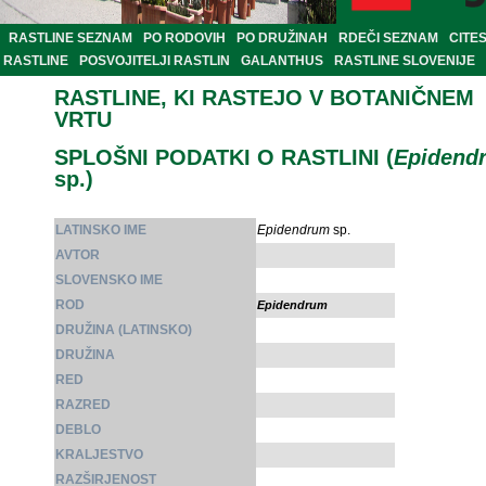
RASTLINE SEZNAM
PO RODOVIH
PO DRUŽINAH
RDEČI SEZNAM
CITE
RASTLINE
POSVOJITELJI RASTLIN
GALANTHUS
RASTLINE SLOVENIJE
RASTLINE, KI RASTEJO V BOTANIČNEM
VRTU
SPLOŠNI PODATKI O RASTLINI (
Epidend
sp.)
LATINSKO IME
Epidendrum
sp.
AVTOR
SLOVENSKO IME
ROD
Epidendrum
DRUŽINA (LATINSKO)
DRUŽINA
RED
RAZRED
DEBLO
KRALJESTVO
RAZŠIRJENOST