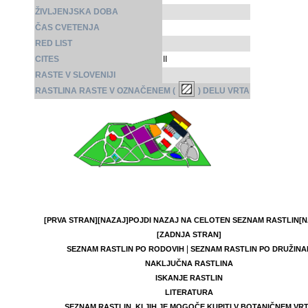
ŽIVLJENJSKA DOBA
ČAS CVETENJA
RED LIST
CITES
II
RASTE V SLOVENIJI
RASTLINA RASTE V OZNAČENEM (
) DELU VRTA
[PRVA STRAN]
[NAZAJ]
POJDI NAZAJ NA CELOTEN SEZNAM RASTLIN
[N
[ZADNJA STRAN]
|
SEZNAM RASTLIN PO RODOVIH
SEZNAM RASTLIN PO DRUŽINA
NAKLJUČNA RASTLINA
ISKANJE RASTLIN
LITERATURA
SEZNAM RASTLIN, KI JIH JE MOGOČE KUPITI V BOTANIČNEM VR