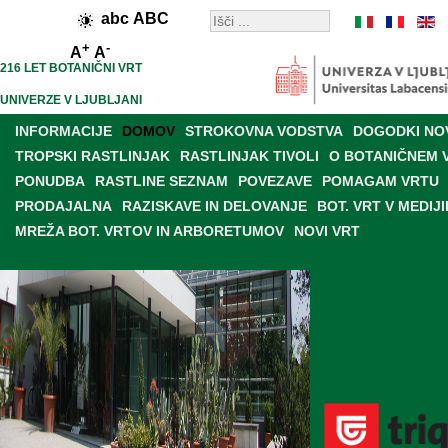
abc
ABC
+
-
A
A
216 LET BOTANIČNI VRT
UNIVERZE V LJUBLJANI
INFORMACIJE
DOMOV
STROKOVNA VODSTVA
DOGODKI NO
TROPSKI RASTLINJAK
RASTLINJAK TIVOLI
O BOTANIČNEM 
PONUDBA
RASTLINE SEZNAM
POVEZAVE
POMAGAM VRTU
PRODAJALNA
RAZISKAVE IN DELOVANJE
BOT. VRT V MEDIJI
MREŽA BOT. VRTOV IN ARBORETUMOV
NOVI VRT