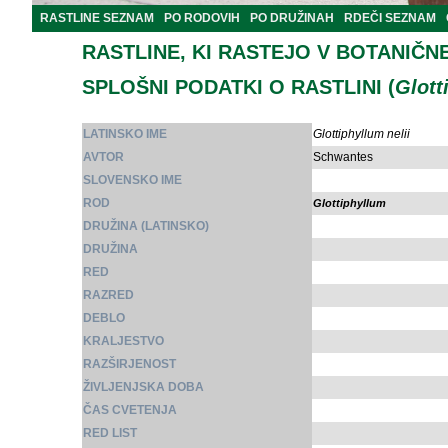
RASTLINE SEZNAM
PO RODOVIH
PO DRUŽINAH
RDEČI SEZNAM
RASTLINE, KI RASTEJO V BOTANIČN
SPLOŠNI PODATKI O RASTLINI (
Glott
LATINSKO IME
Glottiphyllum nelii
AVTOR
Schwantes
SLOVENSKO IME
ROD
Glottiphyllum
DRUŽINA (LATINSKO)
DRUŽINA
RED
RAZRED
DEBLO
KRALJESTVO
RAZŠIRJENOST
ŽIVLJENJSKA DOBA
ČAS CVETENJA
RED LIST