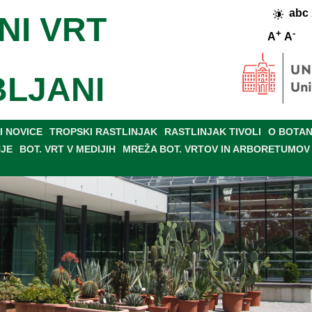
abc
NI VRT
+
-
A
A
BLJANI
 NOVICE
TROPSKI RASTLINJAK
RASTLINJAK TIVOLI
O BOTAN
NJE
BOT. VRT V MEDIJIH
MREŽA BOT. VRTOV IN ARBORETUMOV