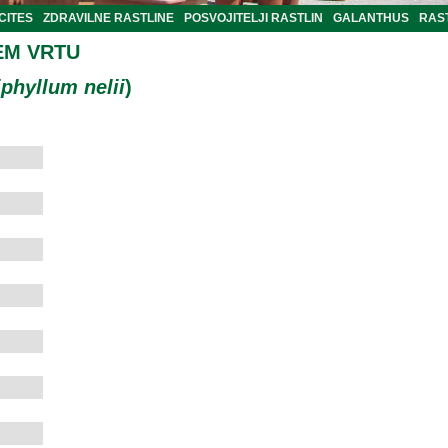
CITES
ZDRAVILNE RASTLINE
POSVOJITELJI RASTLIN
GALANTHUS
RAST
EM VRTU
iphyllum nelii
)