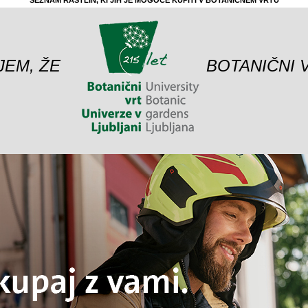
SEZNAM RASTLIN, KI JIH JE MOGOČE KUPITI V BOTANIČNEM VRTU
JEM, ŽE
BOTANIČNI 