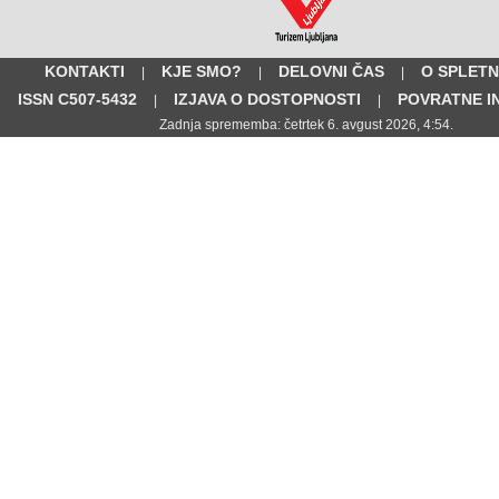
KONTAKTI
KJE SMO?
DELOVNI ČAS
O SPLETN
|
|
|
ISSN C507-5432
IZJAVA O DOSTOPNOSTI
POVRATNE I
|
|
Zadnja sprememba: četrtek 6. avgust 2026, 4:54.