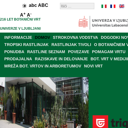
abc
ABC
+
-
A
A
216 LET BOTANIČNI VRT
UNIVERZE V LJUBLJANI
INFORMACIJE
DOMOV
STROKOVNA VODSTVA
DOGODKI NO
TROPSKI RASTLINJAK
RASTLINJAK TIVOLI
O BOTANIČNEM 
PONUDBA
RASTLINE SEZNAM
POVEZAVE
POMAGAM VRTU
PRODAJALNA
RAZISKAVE IN DELOVANJE
BOT. VRT V MEDIJI
MREŽA BOT. VRTOV IN ARBORETUMOV
NOVI VRT