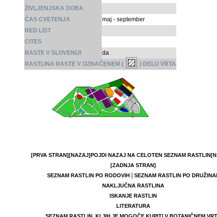
ŽIVLJENJSKA DOBA
ČAS CVETENJA
maj - september
RED LIST
CITES
RASTE V SLOVENIJI
da
RASTLINA RASTE V OZNAČENEM (
) DELU VRTA
[PRVA STRAN]
[NAZAJ]
POJDI NAZAJ NA CELOTEN SEZNAM RASTLIN
[N
[ZADNJA STRAN]
|
SEZNAM RASTLIN PO RODOVIH
SEZNAM RASTLIN PO DRUŽINA
NAKLJUČNA RASTLINA
ISKANJE RASTLIN
LITERATURA
SEZNAM RASTLIN, KI JIH JE MOGOČE KUPITI V BOTANIČNEM VR