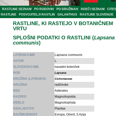
RASTLINE SEZNAM
PO RODOVIH
PO DRUŽINAH
RDEČI SEZNAM
CITE
RASTLINE
POSVOJITELJI RASTLIN
GALANTHUS
RASTLINE SLOVENIJE
RASTLINE, KI RASTEJO V BOTANIČNEM
VRTU
SPLOŠNI PODATKI O RASTLINI (
Lapsana
communis
)
LATINSKO IME
Lapsana communis
AVTOR
L.
SLOVENSKO IME
navadni kolenček
ROD
Lapsana
DRUŽINA (LATINSKO)
Cichoriaceae
DRUŽINA
radičevke
RED
Asterales
RAZRED
Magnoliopsida
DEBLO
Magnoliophyta
KRALJESTVO
Plantae
RAZŠIRJENOST
Evropa, Orient, S Azija