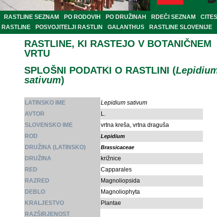
RASTLINE SEZNAM
PO RODOVIH
PO DRUŽINAH
RDEČI SEZNAM
CITE
RASTLINE
POSVOJITELJI RASTLIN
GALANTHUS
RASTLINE SLOVENIJE
RASTLINE, KI RASTEJO V BOTANIČNEM
VRTU
SPLOŠNI PODATKI O RASTLINI (
Lepidiu
sativum
)
LATINSKO IME
Lepidium sativum
AVTOR
L.
SLOVENSKO IME
vrtna kreša, vrtna draguša
ROD
Lepidium
DRUŽINA (LATINSKO)
Brassicaceae
DRUŽINA
križnice
RED
Capparales
RAZRED
Magnoliopsida
DEBLO
Magnoliophyta
KRALJESTVO
Plantae
RAZŠIRJENOST