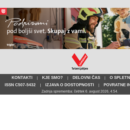
KONTAKTI
KJE SMO?
DELOVNI ČAS
O SPLETN
|
|
|
ISSN C507-5432
IZJAVA O DOSTOPNOSTI
POVRATNE I
|
|
Zadnja sprememba: četrtek 6. avgust 2026, 4:54.