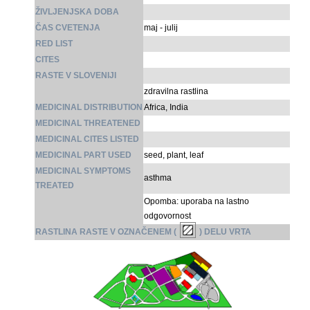
ŽIVLJENJSKA DOBA
ČAS CVETENJA
maj - julij
RED LIST
CITES
RASTE V SLOVENIJI
zdravilna rastlina
MEDICINAL DISTRIBUTION
Africa, India
MEDICINAL THREATENED
MEDICINAL CITES LISTED
MEDICINAL PART USED
seed, plant, leaf
MEDICINAL SYMPTOMS
asthma
TREATED
Opomba: uporaba na lastno
odgovornost
RASTLINA RASTE V OZNAČENEM (
) DELU VRTA