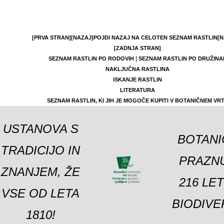
[PRVA STRAN]
[NAZAJ]
POJDI NAZAJ NA CELOTEN SEZNAM RASTLIN
[N
[ZADNJA STRAN]
|
SEZNAM RASTLIN PO RODOVIH
SEZNAM RASTLIN PO DRUŽINA
NAKLJUČNA RASTLINA
ISKANJE RASTLIN
LITERATURA
SEZNAM RASTLIN, KI JIH JE MOGOČE KUPITI V BOTANIČNEM VR
USTANOVA S
BOTANI
TRADICIJO IN
PRAZNU
ZNANJEM, ŽE
216 LE
VSE OD LETA
BIODIVE
1810!