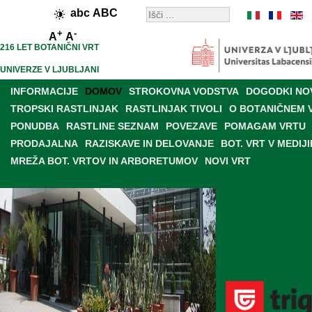
abc
ABC
+
-
A
A
216 LET BOTANIČNI VRT
UNIVERZE V LJUBLJANI
INFORMACIJE
DOMOV
STROKOVNA VODSTVA
DOGODKI NO
TROPSKI RASTLINJAK
RASTLINJAK TIVOLI
O BOTANIČNEM 
PONUDBA
RASTLINE SEZNAM
POVEZAVE
POMAGAM VRTU
PRODAJALNA
RAZISKAVE IN DELOVANJE
BOT. VRT V MEDIJI
MREŽA BOT. VRTOV IN ARBORETUMOV
NOVI VRT