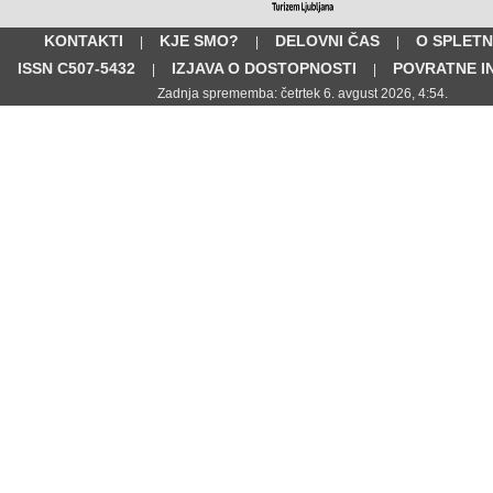
KONTAKTI
KJE SMO?
DELOVNI ČAS
O SPLETN
|
|
|
ISSN C507-5432
IZJAVA O DOSTOPNOSTI
POVRATNE I
|
|
Zadnja sprememba: četrtek 6. avgust 2026, 4:54.