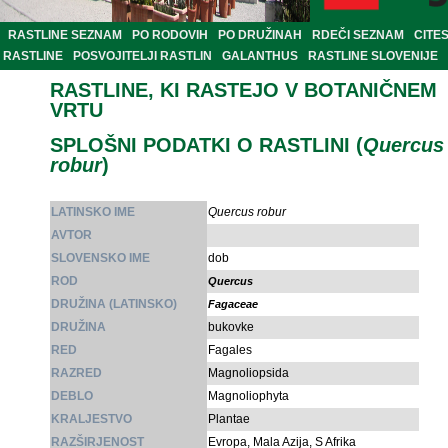
RASTLINE SEZNAM
PO RODOVIH
PO DRUŽINAH
RDEČI SEZNAM
CITE
RASTLINE
POSVOJITELJI RASTLIN
GALANTHUS
RASTLINE SLOVENIJE
RASTLINE, KI RASTEJO V BOTANIČNEM
VRTU
SPLOŠNI PODATKI O RASTLINI (
Quercus
robur
)
LATINSKO IME
Quercus robur
AVTOR
SLOVENSKO IME
dob
ROD
Quercus
DRUŽINA (LATINSKO)
Fagaceae
DRUŽINA
bukovke
RED
Fagales
RAZRED
Magnoliopsida
DEBLO
Magnoliophyta
KRALJESTVO
Plantae
RAZŠIRJENOST
Evropa, Mala Azija, S Afrika