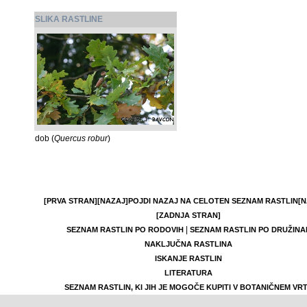
SLIKA RASTLINE
dob (
Quercus robur
)
[PRVA STRAN]
[NAZAJ]
POJDI NAZAJ NA CELOTEN SEZNAM RASTLIN
[N
[ZADNJA STRAN]
|
SEZNAM RASTLIN PO RODOVIH
SEZNAM RASTLIN PO DRUŽINA
NAKLJUČNA RASTLINA
ISKANJE RASTLIN
LITERATURA
SEZNAM RASTLIN, KI JIH JE MOGOČE KUPITI V BOTANIČNEM VR