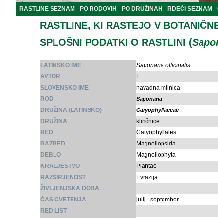
RASTLINE SEZNAM
PO RODOVIH
PO DRUŽINAH
RDEČI SEZNAM
RASTLINE, KI RASTEJO V BOTANIČN
SPLOŠNI PODATKI O RASTLINI (
Sapon
LATINSKO IME
Saponaria officinalis
AVTOR
L.
SLOVENSKO IME
navadna milnica
ROD
Saponaria
DRUŽINA (LATINSKO)
Caryophyllaceae
DRUŽINA
klinčnice
RED
Caryophyllales
RAZRED
Magnoliopsida
DEBLO
Magnoliophyta
KRALJESTVO
Plantae
RAZŠIRJENOST
Evrazija
ŽIVLJENJSKA DOBA
ČAS CVETENJA
julij - september
RED LIST