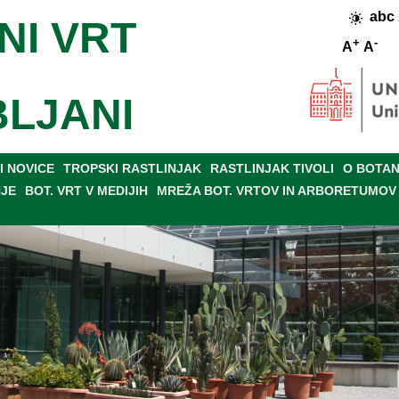
abc
NI VRT
+
-
A
A
BLJANI
 NOVICE
TROPSKI RASTLINJAK
RASTLINJAK TIVOLI
O BOTAN
NJE
BOT. VRT V MEDIJIH
MREŽA BOT. VRTOV IN ARBORETUMOV