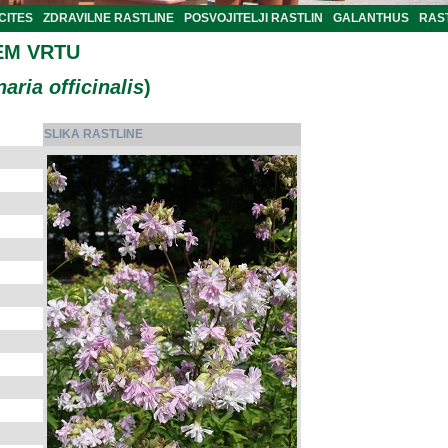
CITES
ZDRAVILNE RASTLINE
POSVOJITELJI RASTLIN
GALANTHUS
RAST
EM VRTU
aria officinalis
)
SLIKA RASTLINE