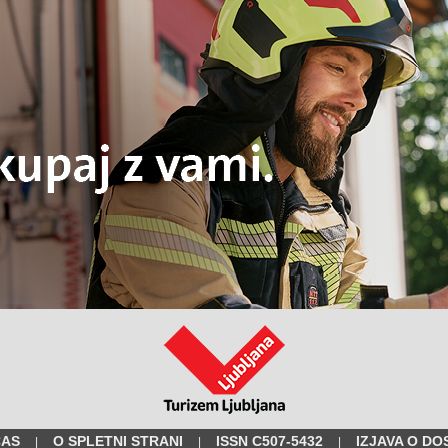
ČAS
O SPLETNI STRANI
ISSN C507-5432
IZJAVA O DO
|
|
|