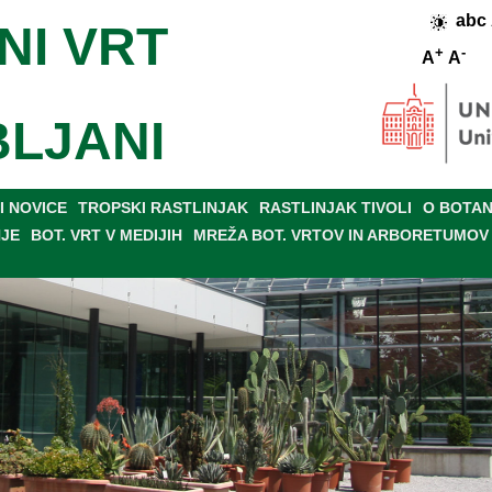
abc
NI VRT
+
-
A
A
BLJANI
 NOVICE
TROPSKI RASTLINJAK
RASTLINJAK TIVOLI
O BOTAN
NJE
BOT. VRT V MEDIJIH
MREŽA BOT. VRTOV IN ARBORETUMOV