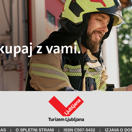
ČAS
O SPLETNI STRANI
ISSN C507-5432
IZJAVA O DO
|
|
|