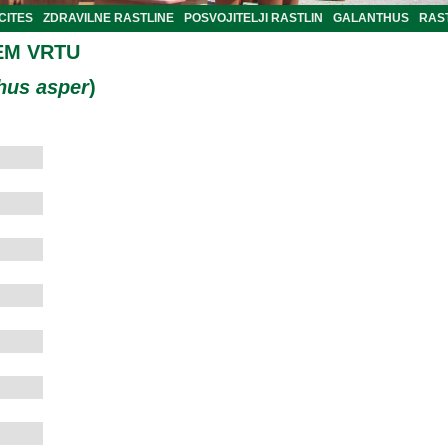
CITES
ZDRAVILNE RASTLINE
POSVOJITELJI RASTLIN
GALANTHUS
RAST
EM VRTU
hus asper
)