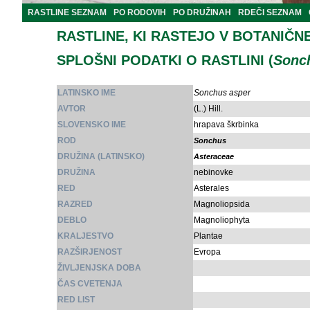
RASTLINE SEZNAM
PO RODOVIH
PO DRUŽINAH
RDEČI SEZNAM
RASTLINE, KI RASTEJO V BOTANIČN
SPLOŠNI PODATKI O RASTLINI (
Sonc
LATINSKO IME
Sonchus asper
AVTOR
(L.) Hill.
SLOVENSKO IME
hrapava škrbinka
ROD
Sonchus
DRUŽINA (LATINSKO)
Asteraceae
DRUŽINA
nebinovke
RED
Asterales
RAZRED
Magnoliopsida
DEBLO
Magnoliophyta
KRALJESTVO
Plantae
RAZŠIRJENOST
Evropa
ŽIVLJENJSKA DOBA
ČAS CVETENJA
RED LIST