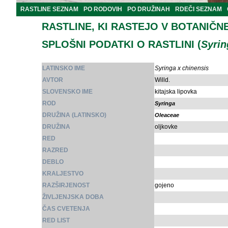
RASTLINE SEZNAM
PO RODOVIH
PO DRUŽINAH
RDEČI SEZNAM
RASTLINE, KI RASTEJO V BOTANIČN
SPLOŠNI PODATKI O RASTLINI (
Syrin
LATINSKO IME
Syringa x chinensis
AVTOR
Willd.
SLOVENSKO IME
kitajska lipovka
ROD
Syringa
DRUŽINA (LATINSKO)
Oleaceae
DRUŽINA
oljkovke
RED
RAZRED
DEBLO
KRALJESTVO
RAZŠIRJENOST
gojeno
ŽIVLJENJSKA DOBA
ČAS CVETENJA
RED LIST