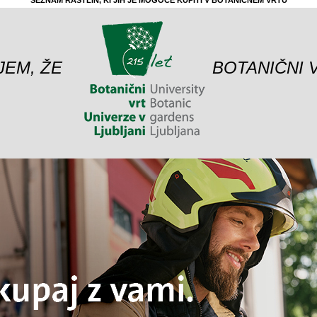
SEZNAM RASTLIN, KI JIH JE MOGOČE KUPITI V BOTANIČNEM VRTU
JEM, ŽE
BOTANIČNI 