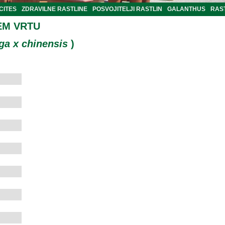
CITES
ZDRAVILNE RASTLINE
POSVOJITELJI RASTLIN
GALANTHUS
RAST
EM VRTU
ga x chinensis
)