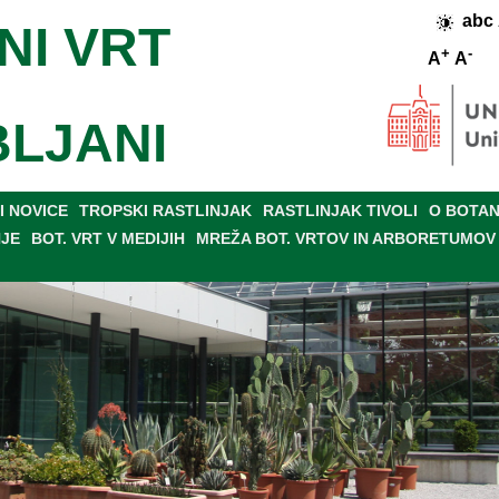
abc
NI VRT
+
-
A
A
BLJANI
 NOVICE
TROPSKI RASTLINJAK
RASTLINJAK TIVOLI
O BOTAN
NJE
BOT. VRT V MEDIJIH
MREŽA BOT. VRTOV IN ARBORETUMOV