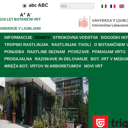
abc
ABC
+
-
A
A
216 LET BOTANIČNI VRT
UNIVERZE V LJUBLJANI
INFORMACIJE
DOMOV
STROKOVNA VODSTVA
DOGODKI NO
TROPSKI RASTLINJAK
RASTLINJAK TIVOLI
O BOTANIČNEM 
PONUDBA
RASTLINE SEZNAM
POVEZAVE
POMAGAM VRTU
PRODAJALNA
RAZISKAVE IN DELOVANJE
BOT. VRT V MEDIJI
MREŽA BOT. VRTOV IN ARBORETUMOV
NOVI VRT