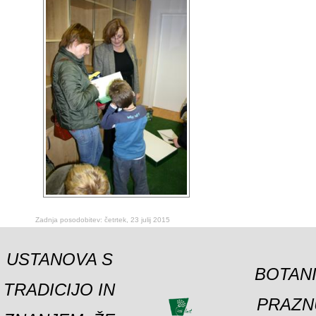
Zadnja posodobitev: četrtek, 23 julij 2015
USTANOVA S
BOTANI
TRADICIJO IN
PRAZNU