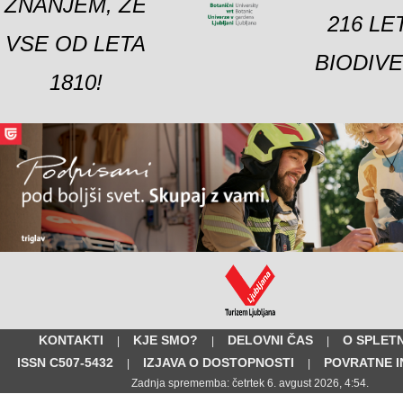
ZNANJEM, ŽE
216 LE
VSE OD LETA
BIODIVE
1810!
KONTAKTI
KJE SMO?
DELOVNI ČAS
O SPLETN
|
|
|
ISSN C507-5432
IZJAVA O DOSTOPNOSTI
POVRATNE 
|
|
Zadnja sprememba: četrtek 6. avgust 2026, 4:54.