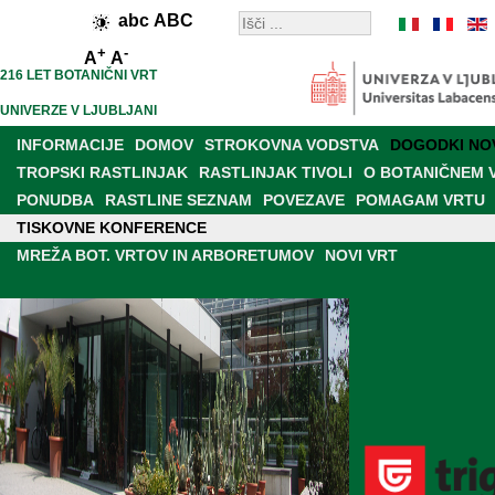
abc
ABC
+
-
A
A
216 LET BOTANIČNI VRT
UNIVERZE V LJUBLJANI
INFORMACIJE
DOMOV
STROKOVNA VODSTVA
DOGODKI NO
TROPSKI RASTLINJAK
RASTLINJAK TIVOLI
O BOTANIČNEM 
PONUDBA
RASTLINE SEZNAM
POVEZAVE
POMAGAM VRTU
TISKOVNE KONFERENCE
RAZISKAVE IN DELOVANJE
BOT. VRT V MEDIJIH
MREŽA BOT. VRTOV IN ARBORETUMOV
NOVI VRT