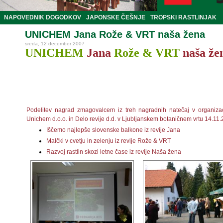
NAPOVEDNIK DOGODKOV
JAPONSKE ČEŠNJE
TROPSKI RASTLINJAK
UNICHEM Jana Rože & VRT naša žena
sreda, 12 december 2007
UNICHEM
Jana
Rože & VRT
naša že
Podelitev nagrad zmagovalcem iz treh nagradnih natečaj v organizaci
Unichem d.o.o. in Delo revije d.d. v Ljubljanskem botaničnem vrtu 14.11.
Iščemo najlepše slovenske balkone iz revije Jana
Malčki v cvetju in zelenju iz revije Rože & VRT
Razvoj rastlin skozi letne čase iz revije Naša žena