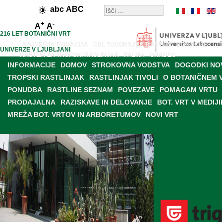
abc
ABC
+
-
A
A
216 LET BOTANIČNI VRT
NAJVEČJA DONACIJA
CEL TOVORNJAK RASTLIN
DONACIJE
UNIVERZE V LJUBLJANI
RASTLIN ZA TROPSKI RASLINJAK
PALMA
GRADEC
INFORMACIJE
DOMOV
STROKOVNA VODSTVA
DOGODKI NO
TROPSKI RASTLINJAK
RASTLINJAK TIVOLI
O BOTANIČNEM 
PONUDBA
RASTLINE SEZNAM
POVEZAVE
POMAGAM VRTU
PRODAJALNA
RAZISKAVE IN DELOVANJE
BOT. VRT V MEDIJI
MREŽA BOT. VRTOV IN ARBORETUMOV
NOVI VRT