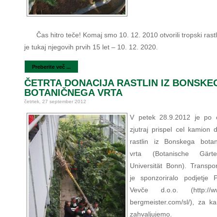
Čas hitro teče! Komaj smo 10. 12. 2010 otvorili tropski rastl
je tukaj njegovih prvih 15 let – 10. 12. 2020.
Preberite več ...
ČETRTA DONACIJA RASTLIN IZ BONSKE
BOTANIČNEGA VRTA
četrtek, 27 september 2012
V petek 28.9.2012 je po 
zjutraj prispel cel kamion 
rastlin iz Bonskega bota
vrta (Botanische Gär
Universität Bonn). Transpor
je sponzoriralo podjetje P
Vevče d.o.o. (http://www
bergmeister.com/sl/), za ka
zahvaljujemo.