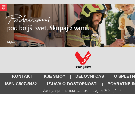
KONTAKTI
KJE SMO?
DELOVNI ČAS
O SPLETN
|
|
|
ISSN C507-5432
IZJAVA O DOSTOPNOSTI
POVRATNE I
|
|
Zadnja sprememba: četrtek 6. avgust 2026, 4:54.