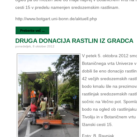
cesti 15 v predelu namenjen sredozemskim rastlinam.
http://www.botgart.uni-bonn.de/aktuell.php
Preberite več ...
DRUGA DONACIJA RASTLIN IZ GRADCA
ponedeljek, 8 oktober 2012
V petek 5. oktobra 2012 smo
Botaničnega vrta Univerze 
dobili še eno donacijo rastli
42 večjih sredozemskih rastli
bodo kmalu šle na prezimov
rastlinjak sredozemskih rastl
sočnic na Večno pot. Spoml
bodo na ogled ob rastlinjaku
Tivoliju in v Botaničnem vrtu
Ižanski cesti 15.
Foto: B. Ravnjak