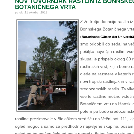
NOV TOVORNJAK RASTLIN IZ BONNSKE
BOTANIČNEGA VRTA
petek, 21 oktober 2011
Z že tretjo donacijo rastlin iz
Bonnskega Botaničnega vrt
(
Botanische Gärten der Universit
smo pridobili do sedaj najve
pošiljko največjih rastlin, vs
skupaj je prispelo okrog 80 r
rastlinskih vrst, ki jih bomo ra
glede na razmere v katerih r
novi tropski rastlinjak in v ras
sredozemskih rastlin. Ta vik
vse te rastline možno videti 
Botaničnem vrtu na Ižanski c
potem pa bodo sredozemsk
rastline prezimovale v Biološkem središču na Večni poti 111, kj
ogled mogoč s samo za predhodno najavljene skupine, posami
ogled pa bo možen šele od maja naprej v Botaničnem vrtu na I