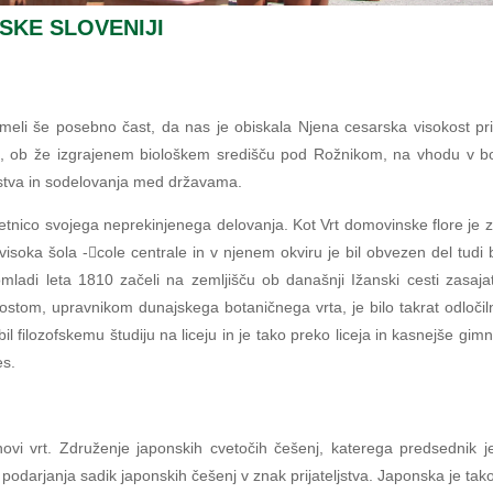
SKE SLOVENIJI
imeli še posebno čast, da nas je obiskala Njena cesarska visokost pr
vrt, ob že izgrajenem biološkem središču pod Rožnikom, na vhodu v bo
eljstva in sodelovanja med državama.
-letnico svojega neprekinjenega delovanja. Kot Vrt domovinske flore je z
 visoka šola -cole centrale in v njenem okviru je bil obvezen del tudi
ladi leta 1810 začeli na zemljišču ob današnji Ižanski cesti zasaja
tom, upravnikom dunajskega botaničnega vrta, je bilo takrat odločilno,
bil filozofskemu študiju na liceju in je tako preko liceja in kasnejše gi
es.
novi vrt. Združenje japonskih cvetočih češenj, katerega predsednik
 podarjanja sadik japonskih češenj v znak prijateljstva. Japonska je ta