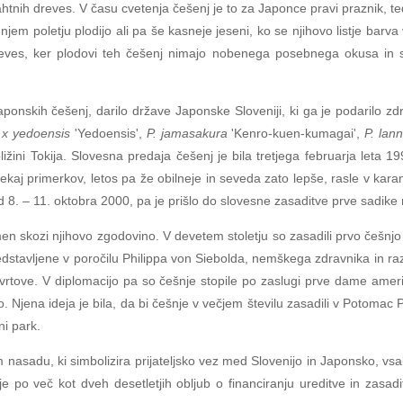
tnih dreves. V času cvetenja češenj je to za Japonce pravi praznik, te
dnjem poletju plodijo ali pa še kasneje jeseni, ko se njihovo listje barv
eves, ker plodovi teh češenj nimajo nobenega posebnega okusa in se 
aponskih češenj, darilo države Japonske Sloveniji, ki ga je podarilo zdr
 x yedoensis
'Yedoensis',
P. jamasakura
'Kenro-kuen-kumagai',
P. lan
ližini Tokija. Slovesna predaja češenj je bila tretjega februarja leta
le nekaj primerkov, letos pa že obilneje in seveda zato lepše, rasle v
8. – 11. oktobra 2000, pa je prišlo do slovesne zasaditve prve sadike n
 skozi njihovo zgodovino. V devetem stoletju so zasadili prvo češnjo 
 predstavljene v poročilu Philippa von Siebolda, nemškega zdravnika in 
 vrtove. V diplomacijo pa so češnje stopile po zaslugi prve dame amer
. Njena ideja je bila, da bi češnje v večjem številu zasadili v Potoma
i park.
em nasadu, ki simbolizira prijateljsko vez med Slovenijo in Japonsko, 
e po več kot dveh desetletjih obljub o financiranju ureditve in zasad