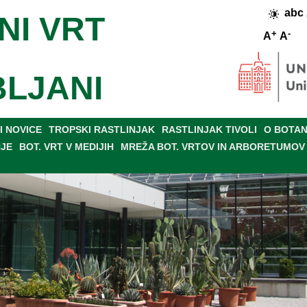
abc
NI VRT
+
-
A
A
BLJANI
 NOVICE
TROPSKI RASTLINJAK
RASTLINJAK TIVOLI
O BOTAN
NJE
BOT. VRT V MEDIJIH
MREŽA BOT. VRTOV IN ARBORETUMOV