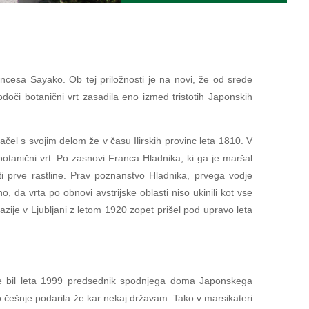
incesa Sayako. Ob tej priložnosti je na novi, že od srede
doči botanični vrt zasadila eno izmed tristotih Japonskih
ačel s svojim delom že v času Ilirskih provinc leta 1810. V
 botanični vrt. Po zasnovi Franca Hladnika, ki ga je maršal
ti prve rastline. Prav poznanstvo Hladnika, prvega vodje
 da vrta po obnovi avstrijske oblasti niso ukinili kot vse
mnazije v Ljubljani z letom 1920 zopet prišel pod upravo leta
 je bil leta 1999 predsednik spodnjega doma Japonskega
ko češnje podarila že kar nekaj državam. Tako v marsikateri