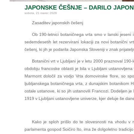
JAPONSKE ČEŠNJE – DARILO JAPON
sobota, 21 marec 2026
Zasaditev japonskih češenj
Ob 190-letnici botaničnega vrta smo v lanski jeseni 
sedemdesetih let rezervirani lokaciji za novi botanični 
češenj, ki jih je podarila Japonska Sloveniji v znak prijat
Botanični vrt v Ljubljani je v letu 2000 praznoval 190
obdobju francoske oblasti je bila v Ljubljani ustanovljena
Marmont določil za vodjo Vrta domovinske flore, so spom
ljubljanskega botaničnega vrta, z dunajskim botanikom Hos
ostale ustanove, ki so jih ustanovili Francozi. Dodeljen je 
1919 v Ljubljani ustanovljene univerze, kjer deluje še dan
Kako je sploh prišlo do te slovesnosti na vhodu v 
parlamenta gospod Soičiro Ito, ima že dolgoletno tradicijo