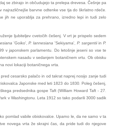
daj se zbirajo in občudujejo ta prelepa drevesa. Češnje pa
a v najrazličnejše barvne odtenke vse tja do škrlatno rdeče.
jih ne uporablja za prehrano, izredno lepi in tudi zelo
uženje ljubiteljev cvetočih češenj. V vrt je prispelo sedem
nesiana
'Goiko',
P. lannesiana
'Sekiyama',
P. sargentii
in
P.
 1999 v japonskem parlamentu. Do letošnje jeseni so vse te
 karantenskem nasadu v sedanjem botaničnem vrtu. Ob obisku
a novi lokaciji botaničnega vrta.
pred cesarsko palačo in od takrat naprej nosijo zanje tudi
raziskovalca Japonske med leti 1823 do 1830. Poleg češenj,
iškega predsednika gospe Taft (William Howard Taft - 27.
c Park v Washingtonu. Leta 1912 so tako podarili 3000 sadik
vsako pomlad vabile obiskovalce. Upamo le, da ne samo v ta
itve novega vrta že skrajni čas, da pride tudi do njegove