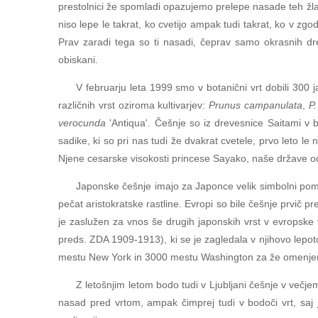
prestolnici že spomladi opazujemo prelepe nasade teh žlah
niso lepe le takrat, ko cvetijo ampak tudi takrat, ko v zgo
Prav zaradi tega so ti nasadi, čeprav samo okrasnih dr
obiskani.
V februarju leta 1999 smo v botanični vrt dobili 300 j
različnih vrst oziroma kultivarjev:
Prunus campanulata
,
P.
verocunda
'Antiqua'. Češnje so iz drevesnice Saitami v b
sadike, ki so pri nas tudi že dvakrat cvetele, prvo leto 
Njene cesarske visokosti princese Sayako, naše države od 
Japonske češnje imajo za Japonce velik simbolni pomen
pečat aristokratske rastline. Evropi so bile češnje prvič
je zaslužen za vnos še drugih japonskih vrst v evropske
preds. ZDA 1909-1913), ki se je zagledala v njihovo lepoto
mestu New York in 3000 mestu Washington za že omenjen
Z letošnjim letom bodo tudi v Ljubljani češnje v večj
nasad pred vrtom, ampak čimprej tudi v bodoči vrt, saj j