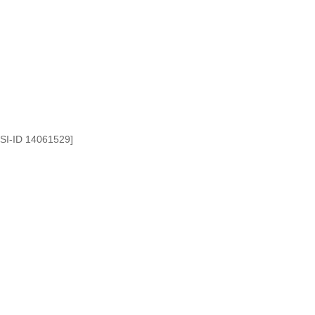
S.SI-ID 14061529]