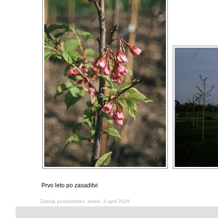
Prvo leto po zasaditvi
Zadnja posodobitev: petek, 3 april 2026