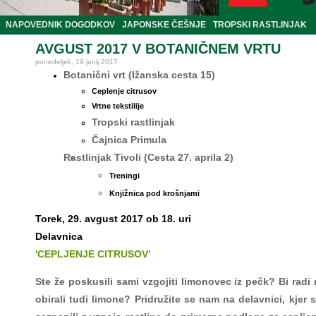
NAPOVEDNIK DOGODKOV
JAPONSKE ČEŠNJE
TROPSKI RASTLINJAK
AVGUST 2017 V BOTANIČNEM VRTU
ponedeljek, 19 junij 2017
Botanični vrt (Ižanska cesta 15)
Ceplenje citrusov
Vrtne tekstilije
Tropski rastlinjak
Čajnica Primula
Rastlinjak Tivoli (Cesta 27. aprila 2)
Treningi
Knjižnica pod krošnjami
Torek, 29. avgust 2017 ob 18. uri
Delavnica
'CEPLJENJE CITRUSOV'
Ste že poskusili sami vzgojiti limonovec iz pečk? Bi radi
obirali tudi limone? Pridružite se nam na delavnici, kjer 