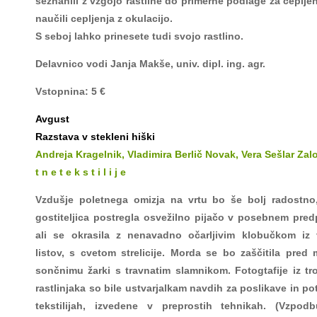
seznanili z vzgojo rastline do primerne podlage za cepljen
naučili cepljenja z okulacijo.
S seboj lahko prinesete tudi svojo rastlino.
Delavnico vodi Janja Makše, univ. dipl. ing. agr.
Vstopnina: 5 €
Avgust
Razstava v stekleni hiški
Andreja Kragelnik, Vladimira Berlič Novak, Vera Sešlar Zalo
t n e t e k s t i l i j e
Vzdušje poletnega omizja na vrtu bo še bolj radostno
gostiteljica postregla osvežilno pijačo v posebnem pre
ali se okrasila z nenavadno očarljivim klobučkom iz 
listov, s cvetom strelicije. Morda se bo zaščitila pred
sončnimu žarki s travnatim slamnikom. Fotogtafije iz t
rastlinjaka so bile ustvarjalkam navdih za poslikave in po
tekstilijah, izvedene v preprostih tehnikah. (Vzpod