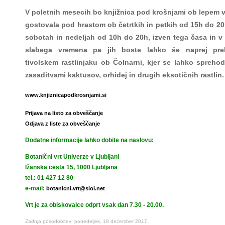
V poletnih mesecih bo knjižnica pod krošnjami ob lepem
gostovala pod hrastom ob četrtkih in petkih od 15h do 20
sobotah in nedeljah od 10h do 20h, izven tega časa in v
slabega vremena pa jih boste lahko še naprej preb
tivolskem rastlinjaku ob Čolnarni, kjer se lahko spreho
zasaditvami kaktusov, orhidej in drugih eksotičnih rastlin.
www.knjiznicapodkrosnjami.si
Prijava na listo za obveščanje
Odjava z liste za obveščanje
Dodatne informacije lahko dobite na naslovu:
Botanični vrt Univerze v Ljubljani
Ižanska cesta 15, 1000 Ljubljana
tel.: 01 427 12 80
e-mail:
botanicni.vrt@siol.net
Vrt je za obiskovalce odprt vsak dan 7.30 - 20.00.
Zadnja posodobitev: ponedeljek, 18 december 2017