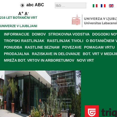
abc
ABC
+
-
A
A
216 LET BOTANIČNI VRT
UNIVERZE V LJUBLJANI
INFORMACIJE
DOMOV
STROKOVNA VODSTVA
DOGODKI NO
TROPSKI RASTLINJAK
RASTLINJAK TIVOLI
O BOTANIČNEM 
PONUDBA
RASTLINE SEZNAM
POVEZAVE
POMAGAM VRTU
PRODAJALNA
RAZISKAVE IN DELOVANJE
BOT. VRT V MEDIJI
MREŽA BOT. VRTOV IN ARBORETUMOV
NOVI VRT