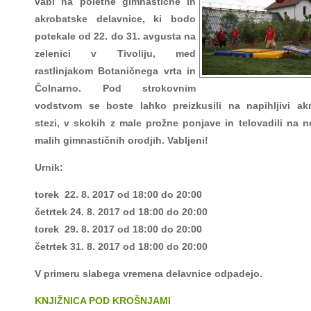
vabi na poletne gimnastične in
akrobatske delavnice, ki bodo
potekale od 22. do 31. avgusta na
zelenici v Tivoliju, med
rastlinjakom Botaničnega vrta in
Čolnarno. Pod strokovnim
vodstvom se boste lahko preizkusili na napihljivi akr
stezi, v skokih z male prožne ponjave in telovadili na n
malih gimnastičnih orodjih. Vabljeni!
Urnik:
torek 22. 8. 2017 od 18:00 do 20:00
četrtek 24. 8. 2017 od 18:00 do 20:00
torek 29. 8. 2017 od 18:00 do 20:00
četrtek 31. 8. 2017 od 18:00 do 20:00
V primeru slabega vremena delavnice odpadejo.
KNJIŽNICA POD KROŠNJAMI