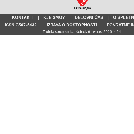
KONTAKTI
KJE SMO?
DELOVNI ČAS
O SPLETN
|
|
|
ISSN C507-5432
IZJAVA O DOSTOPNOSTI
POVRATNE I
|
|
Zadnja sprememba: četrtek 6. avgust 2026, 4:54.