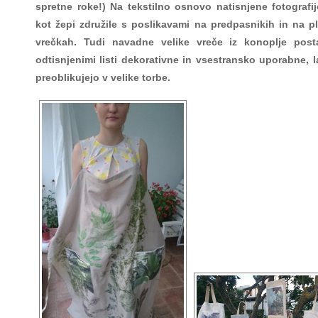
spretne roke!) Na tekstilno osnovo natisnjene fotografi
kot žepi združile s poslikavami na predpasnikih in na p
vrečkah. Tudi navadne velike vreče iz konoplje post
odtisnjenimi listi dekorativne in vsestransko uporabne, 
preoblikujejo v velike torbe.