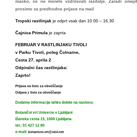
masko, če ne morete vzdrževati razdalje. Zaradi omeji
prosimo za predhodne prijave na mail
Tropski rastlinjak
je odprt vsak dan 10.00 – 16.30
Čajnica Primula
je zaprta
FEBRUAR V RASTLINJAKU TIVOLI
v Parku Tivoli, poleg Čolnarne,
Cesta 27. aprila 2
Odpiralni čas rastlinjaka:
Zaprto!
Prijava na listo za obveščanje
Odjava z liste za obveščanje
Dodatne informacije lahko dobite na naslovu:
Botanični vrt Univerze v Ljubljani
Ižanska cesta 15, 1000 Ljubljana
tel.: 01 427 12 80
e-mail:
botanicni.vrt@siol.net