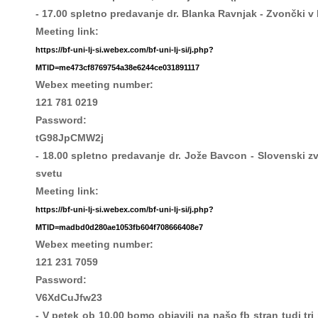
- 17.00 spletno predavanje dr. Blanka Ravnjak - Zvončki v 
Meeting link:
https://bf-uni-lj-si.webex.com/bf-uni-lj-si/j.php?
MTID=me473cf8769754a38e6244ce031891117
Webex meeting number:
121 781 0219
Password:
tG98JpCMW2j
- 18.00 spletno predavanje dr. Jože Bavcon - Slovenski z
svetu
Meeting link:
https://bf-uni-lj-si.webex.com/bf-uni-lj-si/j.php?
MTID=madbd0d280ae1053fb604f708666408e7
Webex meeting number:
121 231 7059
Password:
V6XdCuJfw23
- V petek ob 10.00 bomo objavili na našo fb stran tudi tri 