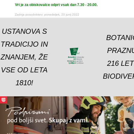
Vrt je za obiskovalce odprt vsak dan 7.30 - 20.00.
Zadnja posodobitev: ponedeljek, 20 junij 2022
USTANOVA S
BOTANI
TRADICIJO IN
PRAZNU
ZNANJEM, ŽE
216 LE
VSE OD LETA
BIODIVE
1810!