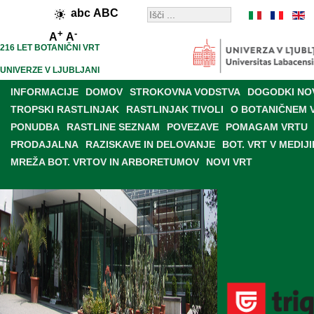
abc
ABC
+
-
A
A
216 LET BOTANIČNI VRT
UNIVERZE V LJUBLJANI
INFORMACIJE
DOMOV
STROKOVNA VODSTVA
DOGODKI NO
TROPSKI RASTLINJAK
RASTLINJAK TIVOLI
O BOTANIČNEM 
PONUDBA
RASTLINE SEZNAM
POVEZAVE
POMAGAM VRTU
PRODAJALNA
RAZISKAVE IN DELOVANJE
BOT. VRT V MEDIJI
MREŽA BOT. VRTOV IN ARBORETUMOV
NOVI VRT