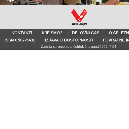
KONTAKTI
KJE SMO?
DELOVNI ČAS
O SPLETN
|
|
|
ISSN C507-5432
IZJAVA O DOSTOPNOSTI
POVRATNE I
|
|
Zadnja sprememba: četrtek 6. avgust 2026, 4:54.