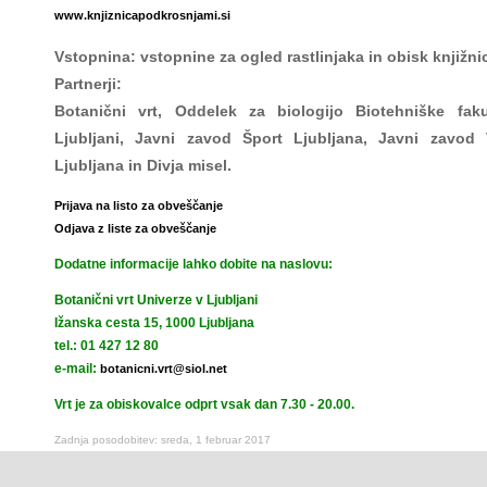
www.knjiznicapodkrosnjami.si
Vstopnina: vstopnine za ogled rastlinjaka in obisk knjižni
Partnerji:
Botanični vrt, Oddelek za biologijo Biotehniške faku
Ljubljani, Javni zavod Šport Ljubljana, Javni zavod 
Ljubljana in Divja misel.
Prijava na listo za obveščanje
Odjava z liste za obveščanje
Dodatne informacije lahko dobite na naslovu:
Botanični vrt Univerze v Ljubljani
Ižanska cesta 15, 1000 Ljubljana
tel.: 01 427 12 80
e-mail:
botanicni.vrt@siol.net
Vrt je za obiskovalce odprt vsak dan 7.30 - 20.00.
Zadnja posodobitev: sreda, 1 februar 2017