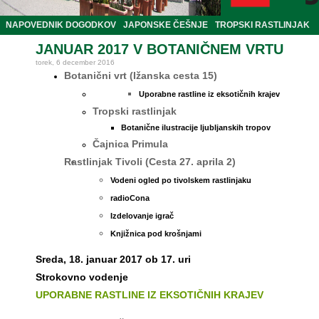
NAPOVEDNIK DOGODKOV
JAPONSKE ČEŠNJE
TROPSKI RASTLINJAK
JANUAR 2017 V BOTANIČNEM VRTU
torek, 6 december 2016
Botanični vrt (Ižanska cesta 15)
Uporabne rastline iz eksotičnih krajev
Tropski rastlinjak
Botanične ilustracije ljubljanskih tropov
Čajnica Primula
Rastlinjak Tivoli (Cesta 27. aprila 2)
Vodeni ogled po tivolskem rastlinjaku
radioCona
Izdelovanje igrač
Knjižnica pod krošnjami
Sreda, 18. januar 2017 ob 17. uri
Strokovno vodenje
UPORABNE RASTLINE IZ EKSOTIČNIH KRAJEV