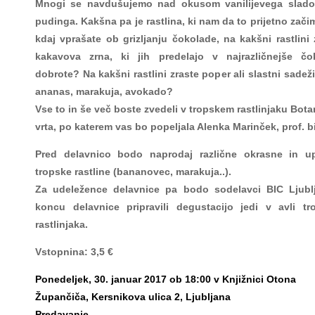
Mnogi se navdušujemo nad okusom vanilijevega sladol
pudinga. Kakšna pa je rastlina, ki nam da to prijetno zač
kdaj vprašate ob grizljanju čokolade, na kakšni rastlini 
kakavova zrna, ki jih predelajo v najrazličnejše čo
dobrote? Na kakšni rastlini zraste poper ali slastni sadeži
ananas, marakuja, avokado?
Vse to in še več boste zvedeli v tropskem rastlinjaku Bot
vrta, po katerem vas bo popeljala Alenka Marinček, prof. b
Pred delavnico bodo naprodaj različne okrasne in u
tropske rastline (bananovec, marakuja..).
Za udeležence delavnice pa bodo sodelavci BIC Ljubl
koncu delavnice pripravili degustacijo jedi v avli tr
rastlinjaka.
Vstopnina: 3,5 €
Ponedeljek, 30. januar 2017 ob 18:00 v Knjižnici Otona
Župančiča, Kersnikova ulica 2, Ljubljana
Predavanje