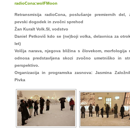
radioCona:wolFMoon
Retransmisija radioCona, poslušanje premiernih del, 
pevski dogodek in zvočni sprehod
Žan Kuralt Volk.SI, vodstvo
Daniel Petkovič kdo se (ne)boji volka, delavnica za otro
let)
Volčja narava, njegova bližina s človekom, morfologija
odnosa predstavljena skozi zvočno umetniško in st
perspektivo.
Organizacija in programska zasnova: Jasmina Založnik
Pivka