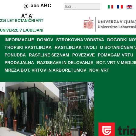
abc
ABC
+
-
A
A
216 LET BOTANIČNI VRT
UNIVERZE V LJUBLJANI
INFORMACIJE
DOMOV
STROKOVNA VODSTVA
DOGODKI NO
TROPSKI RASTLINJAK
RASTLINJAK TIVOLI
O BOTANIČNEM 
PONUDBA
RASTLINE SEZNAM
POVEZAVE
POMAGAM VRTU
PRODAJALNA
RAZISKAVE IN DELOVANJE
BOT. VRT V MEDIJI
MREŽA BOT. VRTOV IN ARBORETUMOV
NOVI VRT