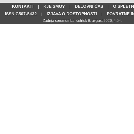
KONTAKTI
KJE SMO?
DELOVNI ČAS
O SPLETN
|
|
|
ISSN C507-5432
IZJAVA O DOSTOPNOSTI
POVRATNE I
|
|
Zadnja sprememba: četrtek 6. avgust 2026, 4:54.