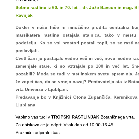
Sobne rastline iz 60. in 70. let – dr. Jože Bavcon in mag. B
Ravnjak
Dokler v naše hiše ni množično prodrla centralna kurj
marsikatera rastlina ostajala stalnica, tako v mestu
podeželju. Ko so vsi prostori postali topli, so se rastlin
poslavljati.
Cvetličarn je postajalo vedno več in več, nove modne ras
zamenjale stare, ki so vztrajale po 100 in več let. S
pozabili? Moda se tudi v rastlinskem svetu spreminja. 
že zopet čas, da se vrnejo nazaj? Predavatelja sta iz Bot
vrta Univerze v Ljubljani.
Predavanje bo v Knjižnici Otona Župančiča, Kersnikova 
Ljubljana.
Vabimo vas tudi v
TROPSKI RASTLINJAK
Botaničnega vrta.
Za obiskovalce je odprt: Vsak dan od 10.00-16.45
Praznični odpiralni čas: