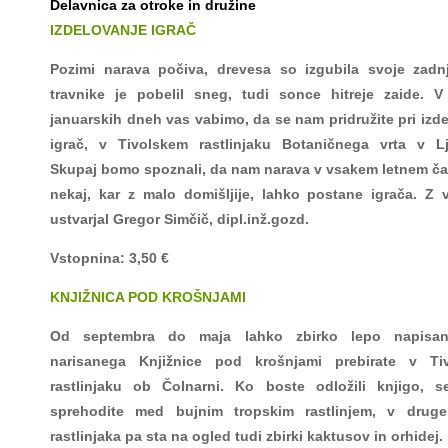
Delavnica za otroke in družine
IZDELOVANJE IGRAČ
Pozimi narava počiva, drevesa so izgubila svoje zadnj
travnike je pobelil sneg, tudi sonce hitreje zaide. V
januarskih dneh vas vabimo, da se nam pridružite pri izd
igrač, v Tivolskem rastlinjaku Botaničnega vrta v Lju
Skupaj bomo spoznali, da nam narava v vsakem letnem č
nekaj, kar z malo domišljije, lahko postane igrača. Z
ustvarjal Gregor Simčič, dipl.inž.gozd.
Vstopnina: 3,50 €
KNJIŽNICA POD KROŠNJAMI
Od septembra do maja lahko zbirko lepo napisa
narisanega Knjižnice pod krošnjami prebirate v Ti
rastlinjaku ob Čolnarni. Ko boste odložili knjigo, s
sprehodite med bujnim tropskim rastlinjem, v drug
rastlinjaka pa sta na ogled tudi zbirki kaktusov in orhidej.