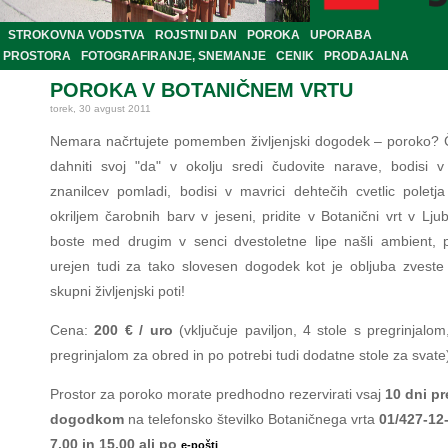
STROKOVNA VODSTVA
ROJSTNI DAN
POROKA
UPORABA
PROSTORA
FOTOGRAFIRANJE, SNEMANJE
CENIK
PRODAJALNA
POROKA V BOTANIČNEM VRTU
torek, 30 avgust 2011
Nemara načrtujete pomemben življenjski dogodek – poroko? Č
dahniti svoj "da" v okolju sredi čudovite narave, bodisi 
znanilcev pomladi, bodisi v mavrici dehtečih cvetlic poletja
okriljem čarobnih barv v jeseni, pridite v Botanični vrt v Ljub
boste med drugim v senci dvestoletne lipe našli ambient, 
urejen tudi za tako slovesen dogodek kot je obljuba zveste
skupni življenjski poti!
Cena:
200 € / uro
(vključuje paviljon, 4 stole s pregrinjalo
pregrinjalom za obred in po potrebi tudi dodatne stole za svate
Prostor za poroko morate predhodno rezervirati vsaj
10 dni pr
dogodkom
na telefonsko številko Botaničnega vrta
01/427-12
7.00 in 15.00 ali po
e-pošti