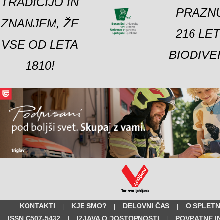
TRADICIJO IN
PRAZNU
ZNANJEM, ŽE
216 LE
VSE OD LETA
BIODIVE
1810!
KONTAKTI
KJE SMO?
DELOVNI ČAS
O SPLETN
|
|
|
ISSN C507-5432
IZJAVA O DOSTOPNOSTI
POVRATNE I
|
|