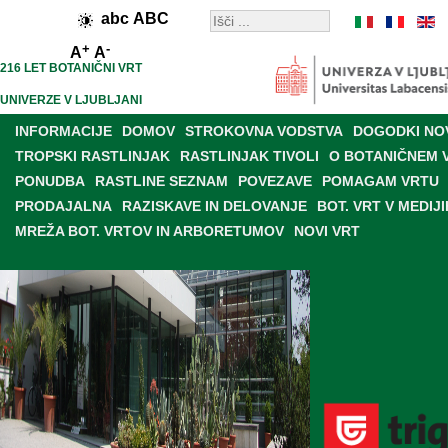
abc
ABC
+
-
A
A
216 LET BOTANIČNI VRT
UNIVERZE V LJUBLJANI
INFORMACIJE
DOMOV
STROKOVNA VODSTVA
DOGODKI NO
TROPSKI RASTLINJAK
RASTLINJAK TIVOLI
O BOTANIČNEM 
PONUDBA
RASTLINE SEZNAM
POVEZAVE
POMAGAM VRTU
PRODAJALNA
RAZISKAVE IN DELOVANJE
BOT. VRT V MEDIJI
MREŽA BOT. VRTOV IN ARBORETUMOV
NOVI VRT