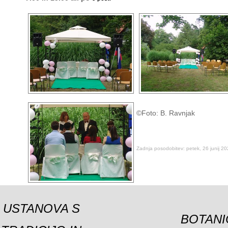
©Foto: B. Ravnjak
Zadnja posodobitev: petek, 26 junij 2
USTANOVA S
BOTANI