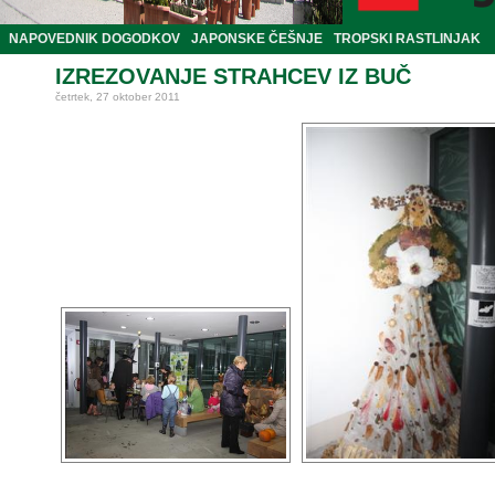
NAPOVEDNIK DOGODKOV
JAPONSKE ČEŠNJE
TROPSKI RASTLINJAK
IZREZOVANJE STRAHCEV IZ BUČ
četrtek, 27 oktober 2011