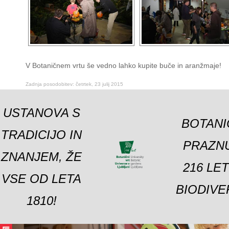
V Botaničnem vrtu še vedno lahko kupite buče in aranžmaje!
Zadnja posodobitev: četrtek, 23 julij 2015
USTANOVA S
BOTANI
TRADICIJO IN
PRAZNU
ZNANJEM, ŽE
216 LE
VSE OD LETA
BIODIVE
1810!