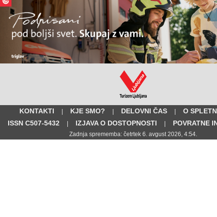
KONTAKTI
KJE SMO?
DELOVNI ČAS
O SPLETN
|
|
|
ISSN C507-5432
IZJAVA O DOSTOPNOSTI
POVRATNE I
|
|
Zadnja sprememba: četrtek 6. avgust 2026, 4:54.