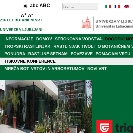
abc
ABC
+
-
A
A
216 LET BOTANIČNI VRT
UNIVERZE V LJUBLJANI
INFORMACIJE
DOMOV
STROKOVNA VODSTVA
DOGODKI NO
TROPSKI RASTLINJAK
RASTLINJAK TIVOLI
O BOTANIČNEM 
PONUDBA
RASTLINE SEZNAM
POVEZAVE
POMAGAM VRTU
TISKOVNE KONFERENCE
PRODAJALNA
RAZISKAVE IN DELOVANJE
BOT. VRT V MEDIJI
MREŽA BOT. VRTOV IN ARBORETUMOV
NOVI VRT