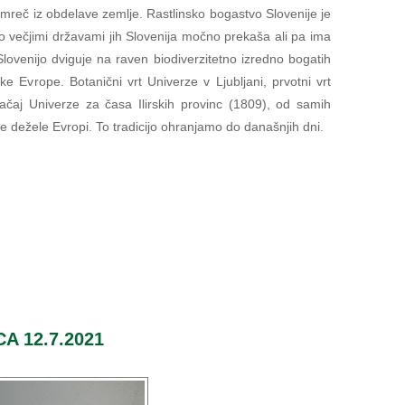
namreč iz obdelave zemlje. Rastlinsko bogastvo Slovenije je
no večjimi državami jih Slovenija močno prekaša ali pa ima
 Slovenijo dviguje na raven biodiverzitetno izredno bogatih
 Evrope. Botanični vrt Univerze v Ljubljani, prvotni vrt
načaj Univerze za časa Ilirskih provinc (1809), od samih
še dežele Evropi. To tradicijo ohranjamo do današnjih dni.
 12.7.2021