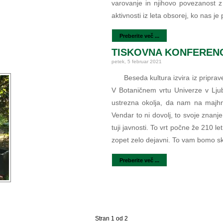
varovanje in njihovo povezanost z
aktivnosti iz leta obsorej, ko nas 
Preberite več ...
TISKOVNA KONFERENCA
petek, 5 februar 2021
Beseda kultura izvira iz priprave
V Botaničnem vrtu Univerze v Ljubl
ustrezna okolja, da nam na majhn
Vendar to ni dovolj, to svoje znanj
tuji javnosti. To vrt počne že 210 l
zopet zelo dejavni. To vam bomo sku
Preberite več ...
Stran 1 od 2