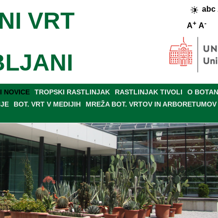
abc
NI VRT
+
-
A
A
BLJANI
 NOVICE
TROPSKI RASTLINJAK
RASTLINJAK TIVOLI
O BOTAN
NJE
BOT. VRT V MEDIJIH
MREŽA BOT. VRTOV IN ARBORETUMOV