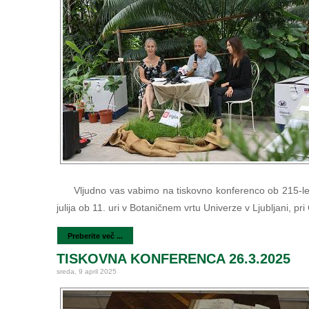
Vljudno vas vabimo na tiskovno konferenco ob 215-let
julija ob 11. uri v Botaničnem vrtu Univerze v Ljubljani, pri
Preberite več ...
TISKOVNA KONFERENCA 26.3.2025
sreda, 9 april 2025