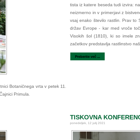
tista iz katere beseda tudi izvira: 
neizmerno in v primerjavi z bistve
vsaj enako število rastlin. Prav to
držav Evrope - kar med vroče točke
Visokih šol (1810), ki so imele z
začetkov predstavlja rastlinstvo na
Preberite več ...
nici Botaničnega vrta v petek 11.
 Čajnici Primula.
TISKOVNA KONFERENCA
ponedeljek, 12 julij 2021