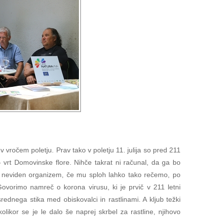
 vročem poletju. Prav tako v poletju 11. julija so pred 211
t - vrt Domovinske flore. Nihče takrat ni računal, da ga bo
 neviden organizem, če mu sploh lahko tako rečemo, po
Govorimo namreč o korona virusu, ki je prvič v 211 letni
rednega stika med obiskovalci in rastlinami. A kljub težki
 kolikor se je le dalo še naprej skrbel za rastline, njihovo