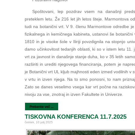
Spoštovani, lep pozdrav vsem na današnji predst
preteklem letu. Že 216 let jih letos šteje. Marmontova o
tudi na botanični vrt. V 9. členu Marmontove odredbe je 
fizikalnega in kemičnega kabineta, ustanovi še botanični v
1810 in je visoke šole v Iliriji povzdignila na stopnjo un
damo učinkovitost tedanjih oblasti, ki so v istem letu 11. 
vrt za javnost in današnje stanje duha, ko v 35 letih samo
razširiti in urediti njegovega financiranja, potem je napr
je Botanični vrt UL kljub majhnosti eden izmed vodilnih v 
v vrtu in izven njega. Na to smo ponosni, to nam priznajo
Zato se danes veselimo vsega kar vrt počne na razisko
nivoju za vse, znotraj in izven Fakultete in Univerze.
Preberite več ...
TISKOVNA KONFERENCA 11.7.2025
četrtek, 10 julij 2025