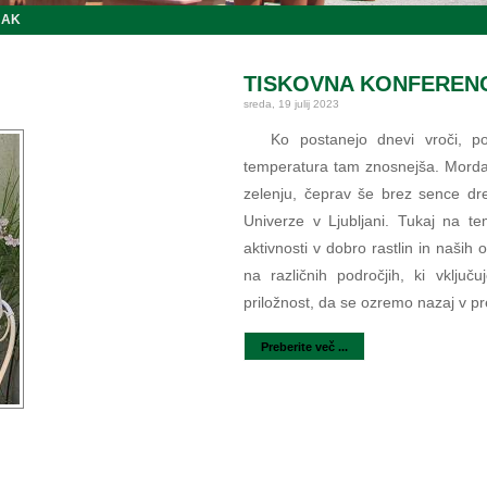
JAK
TISKOVNA KONFERENCA
sreda, 19 julij 2023
Ko postanejo dnevi vroči, p
temperatura tam znosnejša. Morda 
zelenju, čeprav še brez sence dre
Univerze v Ljubljani. Tukaj na t
aktivnosti v dobro rastlin in naših
na različnih področjih, ki vklju
priložnost, da se ozremo nazaj v pre
Preberite več ...