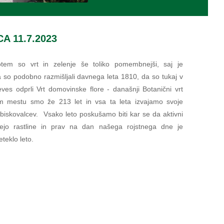
 11.7.2023
otem so vrt in zelenje še toliko pomembnejši, saj je
so podobno razmišljali davnega leta 1810, da so tukaj v
ves odprli Vrt domovinske flore - današnji Botanični vrt
em mestu smo že 213 let in vsa ta leta izvajamo svoje
 obiskovalcev. Vsako leto poskušamo biti kar se da aktivni
čujejo rastline in prav na dan našega rojstnega dne je
teklo leto.