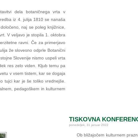
avitvi dela botaničnega vrta v
dredba iz 4. julija 1810 se nanaša
določeno, naj se poleg knjižnice,
rt. V veljavo je stopila 1. oktobra
iverzitetne ravni. Če za primerjavo
julija že slovesno odprle Botanični
stojne Slovenije nismo uspeli vrta
edek res zelo viden. Kljub temu pa
svetu v vsem tistem, kar se dogaja
 tujci kar je še toliko vrednejše.
valnem, pedagoškem in kulturnem
TISKOVNA KONFERENCA
ponedeljek, 31 januar 2022
Ob bližajočem kulturnem prazniku