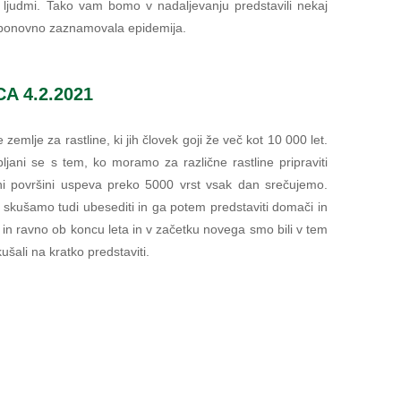
 ljudmi. Tako vam bomo v nadaljevanju predstavili nekaj
je ponovno zaznamovala epidemija.
 4.2.2021
 zemlje za rastline, ki jih človek goji že več kot 10 000 let.
jani se s tem, ko moramo za različne rastline pripraviti
i površini uspeva preko 5000 vrst vsak dan srečujemo.
e skušamo tudi ubesediti in ga potem predstaviti domači in
et in ravno ob koncu leta in v začetku novega smo bili v tem
šali na kratko predstaviti.