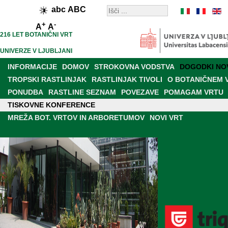
abc
ABC
+
-
A
A
216 LET BOTANIČNI VRT
UNIVERZE V LJUBLJANI
INFORMACIJE
DOMOV
STROKOVNA VODSTVA
DOGODKI NO
TROPSKI RASTLINJAK
RASTLINJAK TIVOLI
O BOTANIČNEM 
PONUDBA
RASTLINE SEZNAM
POVEZAVE
POMAGAM VRTU
TISKOVNE KONFERENCE
PRODAJALNA
RAZISKAVE IN DELOVANJE
BOT. VRT V MEDIJI
MREŽA BOT. VRTOV IN ARBORETUMOV
NOVI VRT