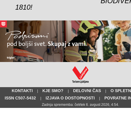
BIODIVE
1810!
KONTAKTI
KJE SMO?
DELOVNI ČAS
O SPLETN
|
|
|
ISSN C507-5432
IZJAVA O DOSTOPNOSTI
POVRATNE I
|
|
Zadnja sprememba: četrtek 6. avgust 2026, 4:54.