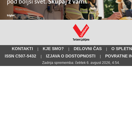
KONTAKTI
KJE SMO?
DELOVNI ČAS
O SPLETN
|
|
|
ISSN C507-5432
IZJAVA O DOSTOPNOSTI
POVRATNE I
|
|
Zadnja sprememba: četrtek 6. avgust 2026, 4:54.