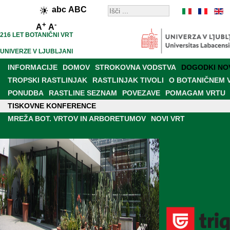
abc
ABC
+
-
A
A
216 LET BOTANIČNI VRT
UNIVERZE V LJUBLJANI
INFORMACIJE
DOMOV
STROKOVNA VODSTVA
DOGODKI NO
TROPSKI RASTLINJAK
RASTLINJAK TIVOLI
O BOTANIČNEM 
PONUDBA
RASTLINE SEZNAM
POVEZAVE
POMAGAM VRTU
TISKOVNE KONFERENCE
PRODAJALNA
RAZISKAVE IN DELOVANJE
BOT. VRT V MEDIJI
MREŽA BOT. VRTOV IN ARBORETUMOV
NOVI VRT