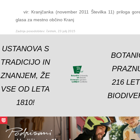
vir: Kranjčanka (november 2011 Številka 11) priloga gor
glasa za mestno občino Kranj
Zadnja posodobitev: četrtek, 23 julij 2015
USTANOVA S
BOTANI
TRADICIJO IN
PRAZNU
ZNANJEM, ŽE
216 LE
VSE OD LETA
BIODIVE
1810!