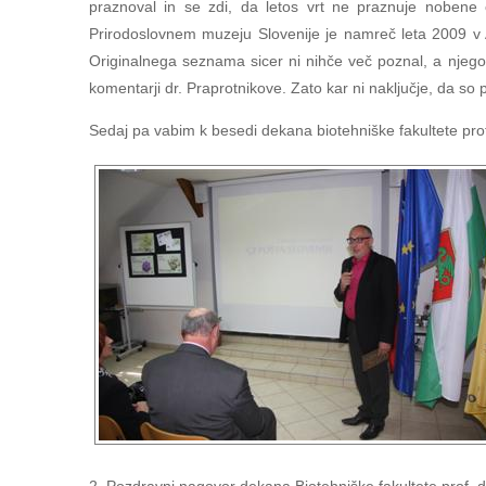
praznoval in se zdi, da letos vrt ne praznuje nobene 
Prirodoslovnem muzeju Slovenije je namreč leta 2009 v A
Originalnega seznama sicer ni nihče več poznal, a njegove
komentarji dr. Praprotnikove. Zato kar ni naključje, da so
Sedaj pa vabim k besedi dekana biotehniške fakultete pro