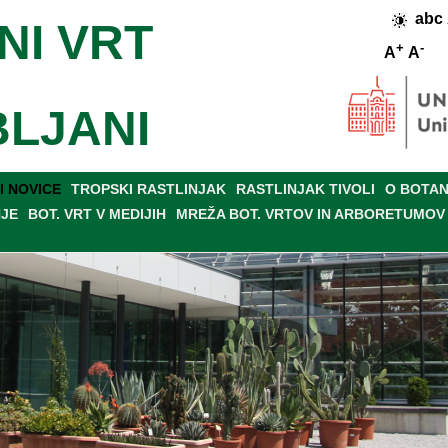
abc
NI VRT
+
-
A
A
BLJANI
 NOVICE
TROPSKI RASTLINJAK
RASTLINJAK TIVOLI
O BOTAN
NJE
BOT. VRT V MEDIJIH
MREŽA BOT. VRTOV IN ARBORETUMOV