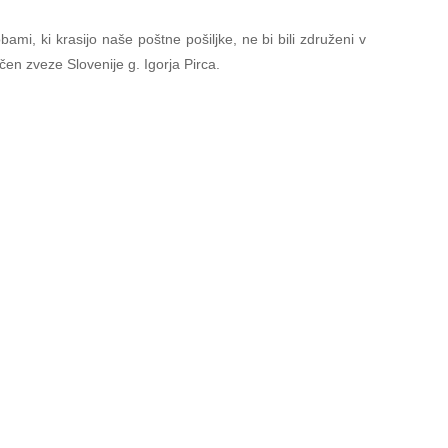
mi, ki krasijo naše poštne pošiljke, ne bi bili združeni v
čen zveze Slovenije g. Igorja Pirca.