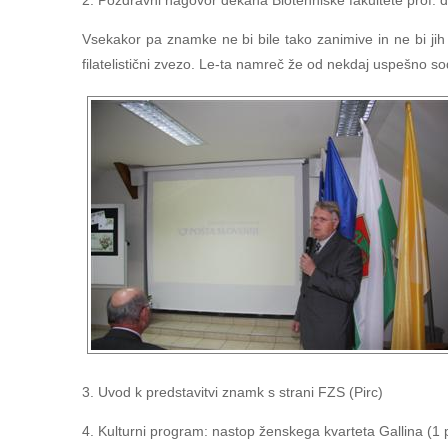
2. Pozdravni nagovor dekana Biotehniške fakultete prof. 
Vsekakor pa znamke ne bi bile tako zanimive in ne bi jih 
filatelistični zvezo. Le-ta namreč že od nekdaj uspešno sod
3. Uvod k predstavitvi znamk s strani FZS (Pirc)
4. Kulturni program: nastop ženskega kvarteta Gallina (