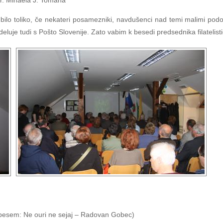
dr. Mihaela J. Tomana
bilo toliko, če nekateri posamezniki, navdušenci nad temi malimi podoba
eluje tudi s Pošto Slovenije. Zato vabim k besedi predsednika filatelisti
1 pesem: Ne ouri ne sejaj – Radovan Gobec)