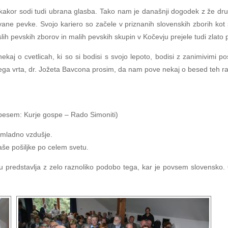
kakor sodi tudi ubrana glasba. Tako nam je današnji dogodek z že drug
vane pevke. Svojo kariero so začele v priznanih slovenskih zborih ko
lih pevskih zborov in malih pevskih skupin v Kočevju prejele tudi zlato 
aj o cvetlicah, ki so si bodisi s svojo lepoto, bodisi z zanimivimi pos
ega vrta, dr. Jožeta Bavcona prosim, da nam pove nekaj o besed teh ra
 pesem: Kurje gospe – Rado Simoniti)
omladno vzdušje.
aše pošiljke po celem svetu.
etu predstavlja z zelo raznoliko podobo tega, kar je povsem slovensko