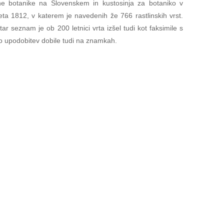
ine botanike na Slovenskem in kustosinja za botaniko v
ta 1812, v katerem je navedenih že 766 rastlinskih vrst.
r seznam je ob 200 letnici vrta izšel tudi kot faksimile s
ojo upodobitev dobile tudi na znamkah.