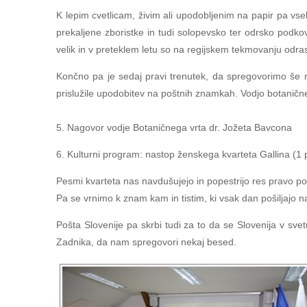
K lepim cvetlicam, živim ali upodobljenim na papir pa vse
prekaljene zboristke in tudi solopevsko ter odrsko podko
velik in v preteklem letu so na regijskem tekmovanju odras
Končno pa je sedaj pravi trenutek, da spregovorimo še nek
prislužile upodobitev na poštnih znamkah. Vodjo botaničn
5. Nagovor vodje Botaničnega vrta dr. Jožeta Bavcona
6. Kulturni program: nastop ženskega kvarteta Gallina (1
Pesmi kvarteta nas navdušujejo in popestrijo res pravo p
Pa se vrnimo k znam kam in tistim, ki vsak dan pošiljajo n
Pošta Slovenije pa skrbi tudi za to da se Slovenija v sv
Zadnika, da nam spregovori nekaj besed.