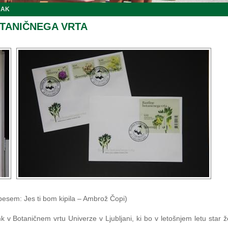
JAK
OTANIČNEGA VRTA
pesem: Jes ti bom kipila – Ambrož Čopi)
 v Botaničnem vrtu Univerze v Ljubljani, ki bo v letošnjem letu star že 2