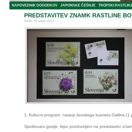
NAPOVEDNIK DOGODKOV
JAPONSKE ČEŠNJE
TROPSKI RASTLIN
PREDSTAVITEV ZNAMK RASTLINE B
sreda, 28 marec 2012
1. Kulturni program: nastop ženskega kvarteta Gallina (1 
Spoštovani gostje, lepo pozdravljeni na predstavitvi znamk