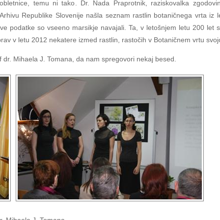
obletnice, temu ni tako. Dr. Nada Praprotnik, raziskovalka zgodov
rhivu Republike Slovenije našla seznam rastlin botaničnega vrta iz le
 podatke so vseeno marsikje navajali. Ta, v letošnjem letu 200 let sta
 prav v letu 2012 nekatere izmed rastlin, rastočih v Botaničnem vrtu sv
f dr. Mihaela J. Tomana, da nam spregovori nekaj besed.