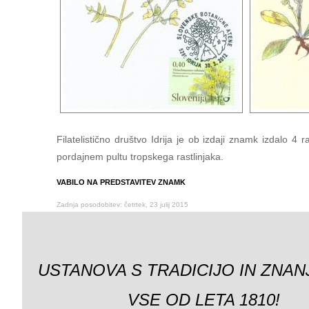
Filatelistično društvo Idrija je ob izdaji znamk izdalo 
pordajnem pultu tropskega rastlinjaka.
VABILO NA PREDSTAVITEV ZNAMK
Zadnja posodobitev: četrtek, 23 julij 2015
USTANOVA S TRADICIJO IN ZNAN
VSE OD LETA 1810!