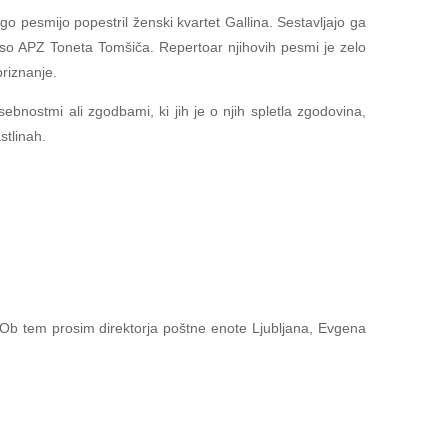
o pesmijo popestril ženski kvartet Gallina. Sestavljajo ga
t so APZ Toneta Tomšiča. Repertoar njihovih pesmi je zelo
priznanje.
ebnostmi ali zgodbami, ki jih je o njih spletla zgodovina,
stlinah.
. Ob tem prosim direktorja poštne enote Ljubljana, Evgena