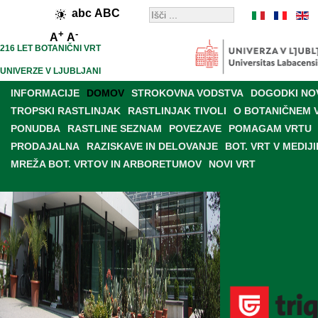
abc
ABC
+
-
A
A
216 LET BOTANIČNI VRT
UNIVERZE V LJUBLJANI
INFORMACIJE
DOMOV
STROKOVNA VODSTVA
DOGODKI NO
TROPSKI RASTLINJAK
RASTLINJAK TIVOLI
O BOTANIČNEM 
PONUDBA
RASTLINE SEZNAM
POVEZAVE
POMAGAM VRTU
PRODAJALNA
RAZISKAVE IN DELOVANJE
BOT. VRT V MEDIJI
MREŽA BOT. VRTOV IN ARBORETUMOV
NOVI VRT