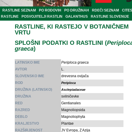
RASTLINE SEZNAM
PO RODOVIH
PO DRUŽINAH
RDEČI SEZNAM
CITE
RASTLINE
POSVOJITELJI RASTLIN
GALANTHUS
RASTLINE SLOVENIJE
RASTLINE, KI RASTEJO V BOTANIČNEM
VRTU
SPLOŠNI PODATKI O RASTLINI (
Periploc
graeca
)
LATINSKO IME
Periploca graeca
AVTOR
L.
SLOVENSKO IME
drevesna ovijača
ROD
Periploca
DRUŽINA (LATINSKO)
Asclepiadaceae
DRUŽINA
svilničevke
RED
Gentianales
RAZRED
Magnoliopsida
DEBLO
Magnoliophyta
KRALJESTVO
Plantae
RAZŠIRJENOST
JV Evropa, Z Azija