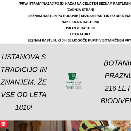
[PRVA STRAN]
[NAZAJ]
POJDI NAZAJ NA CELOTEN SEZNAM RASTLIN
[N
[ZADNJA STRAN]
|
SEZNAM RASTLIN PO RODOVIH
SEZNAM RASTLIN PO DRUŽINA
NAKLJUČNA RASTLINA
ISKANJE RASTLIN
LITERATURA
SEZNAM RASTLIN, KI JIH JE MOGOČE KUPITI V BOTANIČNEM VR
USTANOVA S
BOTANI
TRADICIJO IN
PRAZNU
ZNANJEM, ŽE
216 LE
VSE OD LETA
BIODIVE
1810!