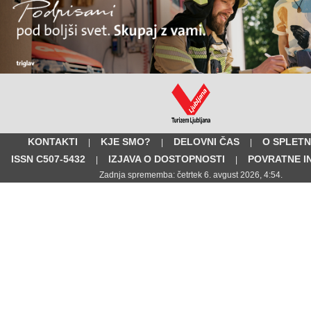
KONTAKTI
KJE SMO?
DELOVNI ČAS
O SPLETN
|
|
|
ISSN C507-5432
IZJAVA O DOSTOPNOSTI
POVRATNE I
|
|
Zadnja sprememba: četrtek 6. avgust 2026, 4:54.