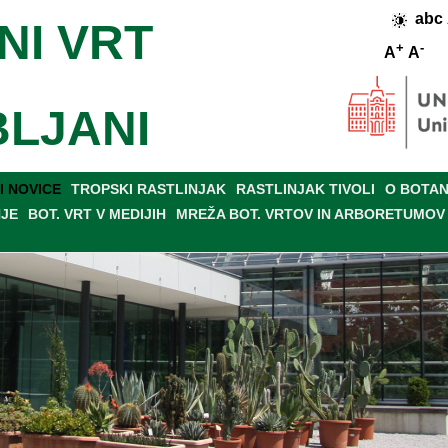
abc
NI VRT
+
-
A
A
BLJANI
 NOVICE
TROPSKI RASTLINJAK
RASTLINJAK TIVOLI
O BOTAN
NJE
BOT. VRT V MEDIJIH
MREŽA BOT. VRTOV IN ARBORETUMOV