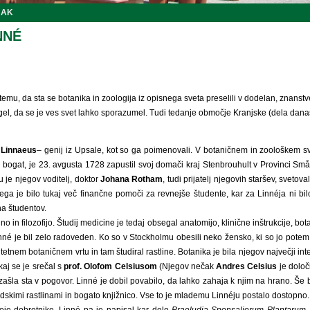
JAK
NNÉ
, da sta se botanika in zoologija iz opisnega sveta preselili v dodelan, znanstven
ogel, da se je ves svet lahko sporazumel. Tudi tedanje območje Kranjske (dela dana
 Linnaeus
– genij iz Upsale, kot so ga poimenovali. V botaničnem in zoološkem s
 bogat, je 23. avgusta 1728 zapustil svoj domači kraj Stenbrouhult v Provinci Smål
 je njegov voditelj, doktor
Johana Rotham
, tudi prijatelj njegovih staršev, svetoval
g tega je bilo tukaj več finančne pomoči za revnejše študente, kar za Linnéja ni bi
na študentov.
no in filozofijo. Študij medicine je tedaj obsegal anatomijo, klinične inštrukcije, bot
nné je bil zelo radoveden. Ko so v Stockholmu obesili neko žensko, ki so jo potem t
rzitetnem botaničnem vrtu in tam študiral rastline. Botanika je bila njegov največji in
kaj se je srečal s
prof. Olofom Celsiusom
(Njegov nečak
Andres Celsius
je določ
in zašla sta v pogovor. Linné je dobil povabilo, da lahko zahaja k njim na hrano. Š
vedskimi rastlinami in bogato knjižnico. Vse to je mlademu Linnéju postalo dostopno