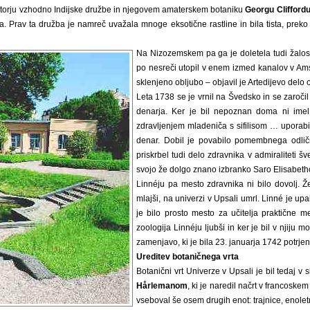
irektorju vzhodno Indijske družbe in njegovem amaterskem botaniku
Georgu Clifford
ja. Prav ta družba je namreč uvažala mnoge eksotične rastline in bila tista, preko 
Na Nizozemskem pa ga je doletela tudi žalostn
po nesreči utopil v enem izmed kanalov v Amst
sklenjeno obljubo – objavil je Artedijevo delo 
Leta 1738 se je vrnil na Švedsko in se zaroči
denarja. Ker je bil nepoznan doma ni imel 
zdravljenjem mladeniča s sifilisom … uporabil 
denar. Dobil je povabilo pomembnega odličn
priskrbel tudi delo zdravnika v admiraliteti š
svojo že dolgo znano izbranko Saro Elisabeth
Linnéju pa mesto zdravnika ni bilo dovolj. 
mlajši, na univerzi v Upsali umrl. Linné je upal
je bilo prosto mesto za učitelja praktične me
zoologija Linnéju ljubši in ker je bil v njiju 
zamenjavo, ki je bila 23. januarja 1742 potrjen
Ureditev botaničnega vrta
Botanični vrt Univerze v Upsali je bil tedaj v
Hårlemanom
, ki je naredil načrt v francoskem 
vseboval še osem drugih enot: trajnice, enoletni