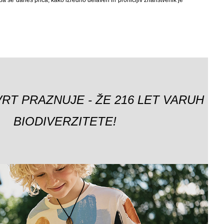
 pa še danes priča, kako izredno delaven in pronicljiv znanstvenik je
VRT PRAZNUJE - ŽE 216 LET VARUH
BIODIVERZITETE!