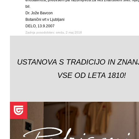
enostavnost, predvsem pa razumljivost za ves znanstveni svet. Njegov
bil.
Dr. Jože Bavcon
Botanični vrt v Ljubljani
DELO, 13.9.2007
Zadnja posodobitev: sreda, 2 maj 2018
USTANOVA S TRADICIJO IN ZNAN
VSE OD LETA 1810!