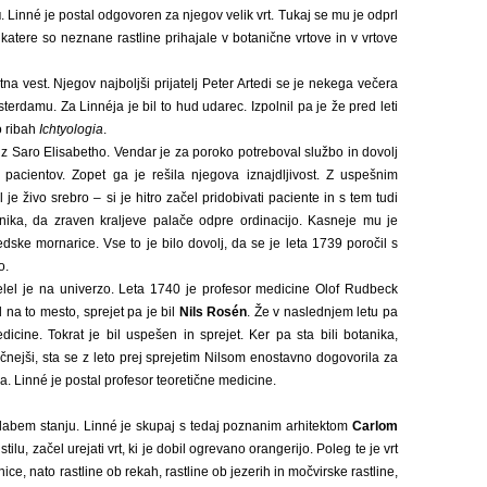
u
. Linné je postal odgovoren za njegov velik vrt. Tukaj se mu je odprl
katere so neznane rastline prihajale v botanične vrtove in v vrtove
a vest. Njegov najboljši prijatelj Peter Artedi se je nekega večera
erdamu. Za Linnéja je bil to hud udarec. Izpolnil pa je že pred leti
o ribah
Ichtyologia
.
l z Saro Elisabetho. Vendar je za poroko potreboval službo in dovolj
pacientov. Zopet ga je rešila njegova iznajdljivost. Z uspešnim
je živo srebro – si je hitro začel pridobivati paciente in s tem tudi
ika, da zraven kraljeve palače odpre ordinacijo. Kasneje mu je
vedske mornarice. Vse to je bilo dovolj, da se je leta 1739 poročil s
o.
Želel je na univerzo. Leta 1740 je profesor medicine Olof Rudbeck
 na to mesto, sprejet pa je bil
Nils Rosén
. Že v naslednjem letu pa
dicine. Tokrat je bil uspešen in sprejet. Ker pa sta bili botanika,
močnejši, sta se z leto prej sprejetim Nilsom enostavno dogovorila za
a. Linné je postal profesor teoretične medicine.
 slabem stanju. Linné je skupaj s tedaj poznanim arhitektom
Carlom
stilu, začel urejati vrt, ki je dobil ogrevano orangerijo. Poleg te je vrt
ce, nato rastline ob rekah, rastline ob jezerih in močvirske rastline,