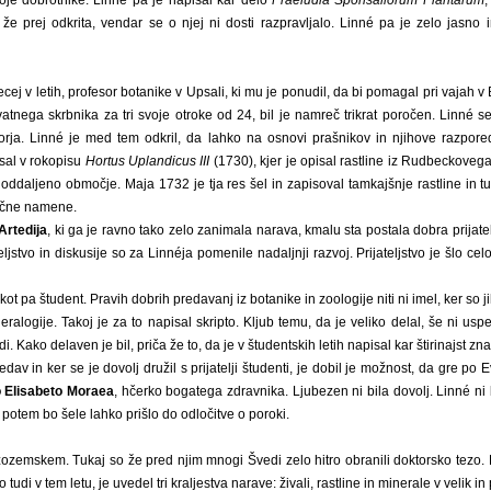
voje dobrotnike. Linné pa je napisal kar delo
Praeludia Sponsaliorum Plantarum
,
lin že prej odkrita, vendar se o njej ni dosti razpravljalo. Linné pa je zelo jasno
precej v letih, profesor botanike v Upsali, ki mu je ponudil, da bi pomagal pri vajah
vatnega skrbnika za tri svoje otroke od 24, bil je namreč trikrat poročen. Linn
rja. Linné je med tem odkril, da lahko na osnovi prašnikov in njihove razporeditv
sal v rokopisu
Hortus Uplandicus III
(1730), kjer je opisal rastline iz Rudbeckovega
 oddaljeno območje. Maja 1732 je tja res šel in zapisoval tamkajšnje rastline in t
lične namene.
Artedija
, ki ga je ravno tako zelo zanimala narava, kmalu sta postala dobra prijatelj
ljstvo in diskusije so za Linnéja pomenile nadaljnji razvoj. Prijateljstvo je šlo c
ot pa študent. Pravih dobrih predavanj iz botanike in zoologije niti ni imel, ker so j
alogije. Takoj je za to napisal skripto. Kljub temu, da je veliko delal, še ni usp
i. Kako delaven je bil, priča že to, da je v študentskih letih napisal kar štirinajst zn
edav in ker se je dovolj družil s prijatelji študenti, je dobil je možnost, da gre p
 Elisabeto Moraea
, hčerko bogatega zdravnika. Ljubezen ni bila dovolj. Linné ni
in potem bo šele lahko prišlo do odločitve o poroki.
emskem. Tukaj so že pred njim mnogi Švedi zelo hitro obranili doktorsko tezo. Po n
no tudi v tem letu, je uvedel tri kraljestva narave: živali, rastline in minerale v vel