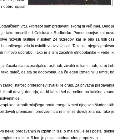
 uvod v poroko
 in dobro opisal
 v Botaničnem vrtu. Profesor sam predavanj skoraj ni več imel. Delo je
é se je tako preselil od Celsiusa k Rudbecku. Pomembnejše kot novo
e razvrsti rastline v sistem 24 razredov, kar je bilo za tisti čas
 botaničnega vrta in ostalih vrtov v Upsali. Tako kot njegov profesor
udi njihovo uporabo. Tako je s tem začetnik etnobotanike – vede, ki
a. Začela sta razpravljati o rastlinah, živalih in kamninah, torej treh
elo tako daleč, da sta se dogovorila, da če eden izmed njiju umre, bo
ih zaradi starosti profesorjev izvajali le drugi. Za privatna predavanja
el zbrati dovolj denarja, da bi lahko šel na celino na kakšno znano
anstvenih del.
o Evropi kot skrbnik mlajšega brata enega izmed njegovih študentskih
 bil dovolj premožen, predvsem pa ni imel še dovolj znanja. Tako je
ekaj predavanjih in izpitih in tezi o malariji, je res postal doktor
ik in pregleden sistem. S tem je postal mednarodno prepoznan.