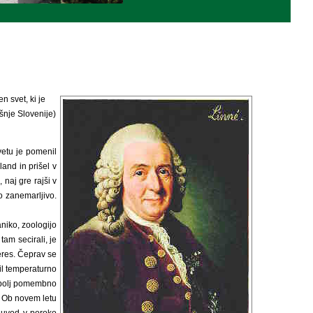
 svet, ki je
šnje Slovenije)
vetu je pomenil
and in prišel v
, naj gre rajši v
lo zanemarljivo.
aniko, zoologijo
am secirali, je
teres. Čeprav se
il temperaturno
e bolj pomembno
. Ob novem letu