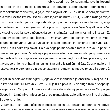
ob orageriji pa še spomladanske in jesensk
veta. Dobil jih je od francoskega kralja in njegovega starega prvega dobrotnika prof
ovem seksualnem sistemu, ki ga je javno objavil leta 1737 v delu
Genera plantarum
ala tako
Goethe
kot
Rousseau
.
Philosophia botanica
(1751), v kateri razlaga svoj
mu znanih rastlin, je prvič uporabil dvojno poimenovanje rastlin v latinščini, ki ga
mo dve imeni: eno za rod (
genus
), ki je prvo in drugo za vrsto (
species
) ali bolje reč
je v svet je pošiljal svoje učence, da so mu prinašali rastline in kamnine in živali
je on prvi poimenoval. Tudi človeka –
Homo sapiens
– je poimenoval prav on. Mnog
u je umrl dober vrtnar, vodja dvanajstih, je sam pomagal in usmerjal delo v vrtu. Štud
 živali in izsledke zapisovali. Do dvojnega poimenovanja rastlin in živali je prišel
in preveč komplicirano. Zaradi tega je potem uvedel že omenjeno dvojno poimenovanje
entskih letih. Za bogate študente je imel privatne ure, ki so jih le-ti plačevali, revn
 slaven, so k njemu prihajali mnogi tuji študentje iz različnih držav. Čeprav ga je v m
raziskovanje. Po 250 letih od njegovih zadnjih predavanj je njegov pristop še vedno ži
varjati in sodelovati z mnogimi. Njegova korespondenca je obsežna. V njej pa je tu
rijo kot prvi rudniški zdravnik. Leta 1760 je izšla prva in 1772 druga izdaja Scopolij
nje rastlin. Scopoli in Linné sta si dopisovala in slednji je komaj čakal Scopolij
e Scopoli in Linné nikoli nista srečala, so njuna pisma zelo prijateljska in tudi po
v okolici Idrije.
, zdravnika, lekarnarja, učitelja in enciklopedista tako ostaja tudi danes. Njego