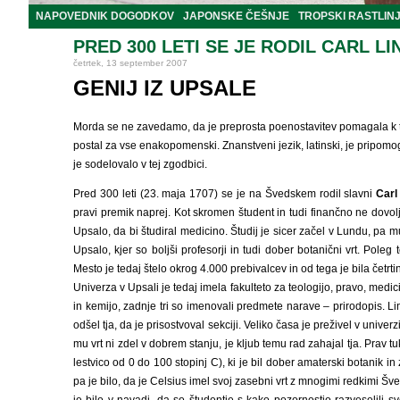
NAPOVEDNIK DOGODKOV
JAPONSKE ČEŠNJE
TROPSKI RASTLIN
PRED 300 LETI SE JE RODIL CARL LI
četrtek, 13 september 2007
GENIJ IZ UPSALE
Morda se ne zavedamo, da je preprosta poenostavitev pomagala k temu
postal za vse enakopomenski. Znanstveni jezik, latinski, je pripom
je sodelovalo v tej zgodbici.
Pred 300 leti (23. maja 1707) se je na Švedskem rodil slavni
Carl
pravi premik naprej. Kot skromen študent in tudi finančno ne dovolj
Upsalo, da bi študiral medicino. Študij je sicer začel v Lundu, pa mu
Upsalo, kjer so boljši profesorji in tudi dober botanični vrt. Pole
Mesto je tedaj štelo okrog 4.000 prebivalcev in od tega je bila četrti
Univerza v Upsali je tedaj imela fakulteto za teologijo, pravo, medici
in kemijo, zadnje tri so imenovali predmete narave – prirodopis. Li
odšel tja, da je prisostvoval sekciji. Veliko časa je preživel v unive
mu vrt ni zdel v dobrem stanju, je kljub temu rad zahajal tja. Prav tu
lestvico od 0 do 100 stopinj C), ki je bil dober amaterski botanik 
pa je bilo, da je Celsius imel svoj zasebni vrt z mnogimi redkimi Š