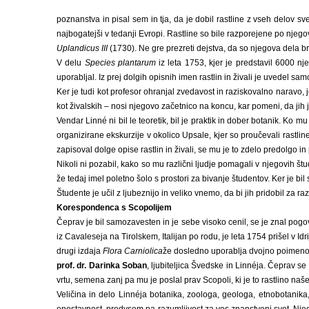
poznanstva in pisal sem in tja, da je dobil rastline z vseh delov s
najbogatejši v tedanji Evropi. Rastline so bile razporejene po njeg
Uplandicus III
(1730). Ne gre prezreti dejstva, da so njegova dela br
V delu
Species plantarum
iz leta 1753, kjer je predstavil 6000 nje
uporabljal. Iz prej dolgih opisnih imen rastlin in živali je uvedel sa
Ker je tudi kot profesor ohranjal zvedavost in raziskovalno naravo, 
kot živalskih – nosi njegovo začetnico na koncu, kar pomeni, da jih 
Vendar Linné ni bil le teoretik, bil je praktik in dober botanik. Ko m
organizirane ekskurzije v okolico Upsale, kjer so proučevali rastline
zapisoval dolge opise rastlin in živali, se mu je to zdelo predolgo 
Nikoli ni pozabil, kako so mu različni ljudje pomagali v njegovih štud
že tedaj imel poletno šolo s prostori za bivanje študentov. Ker je bil
Študente je učil z ljubeznijo in veliko vnemo, da bi jih pridobil za 
Korespondenca s Scopolijem
Čeprav je bil samozavesten in je sebe visoko cenil, se je znal pogo
iz Cavaleseja na Tirolskem, Italijan po rodu, je leta 1754 prišel v Id
drugi izdaja
Flora Carniolica
že dosledno uporablja dvojno poimenova
prof. dr. Darinka Soban
, ljubiteljica Švedske in Linnéja. Čeprav s
vrtu, semena zanj pa mu je poslal prav Scopoli, ki je to rastlino našel 
Veličina in delo Linnéja botanika, zoologa, geologa, etnobotanika