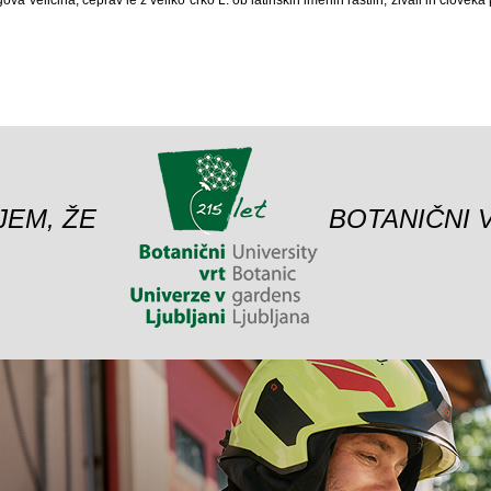
a veličina, čeprav le z veliko črko L. ob latinskih imenih rastlin, živali in človeka
JEM, ŽE
BOTANIČNI 