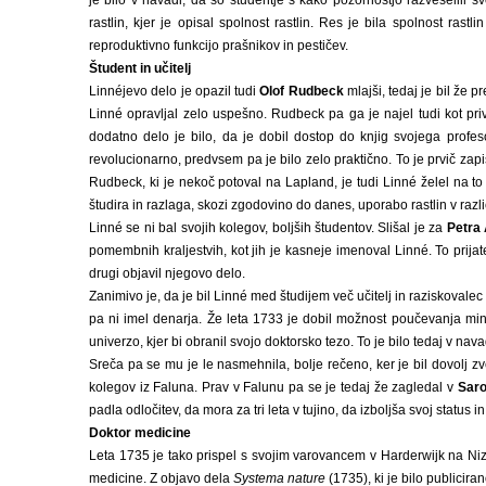
je bilo v navadi, da so študentje s kako pozornostjo razveselili s
rastlin, kjer je opisal spolnost rastlin. Res je bila spolnost rast
reproduktivno funkcijo prašnikov in pestičev.
Študent in učitelj
Linnéjevo delo je opazil tudi
Olof Rudbeck
mlajši, tedaj je bil že 
Linné opravljal zelo uspešno. Rudbeck pa ga je najel tudi kot pri
dodatno delo je bilo, da je dobil dostop do knjig svojega profeso
revolucionarno, predvsem pa je bilo zelo praktično. To je prvič zapi
Rudbeck, ki je nekoč potoval na Lapland, je tudi Linné želel na to
študira in razlaga, skozi zgodovino do danes, uporabo rastlin v raz
Linné se ni bal svojih kolegov, boljših študentov. Slišal je za
Petra 
pomembnih kraljestvih, kot jih je kasneje imenoval Linné. To prijate
drugi objavil njegovo delo.
Zanimivo je, da je bil Linné med študijem več učitelj in raziskovalec k
pa ni imel denarja. Že leta 1733 je dobil možnost poučevanja miner
univerzo, kjer bi obranil svojo doktorsko tezo. To je bilo tedaj v navad
Sreča pa se mu je le nasmehnila, bolje rečeno, ker je bil dovolj zv
kolegov iz Faluna. Prav v Falunu pa se je tedaj že zagledal v
Saro
padla odločitev, da mora za tri leta v tujino, da izboljša svoj status 
Doktor medicine
Leta 1735 je tako prispel s svojim varovancem v Harderwijk na Nizoz
medicine. Z objavo dela
Systema nature
(1735), ki je bilo publicira