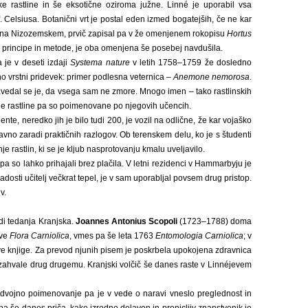
e rastline in še eksotične oziroma južne. Linné je uporabil vsa
. Celsiusa. Botanični vrt je postal eden izmed bogatejših, če ne kar
na Nizozemskem, prvič zapisal pa v že omenjenem rokopisu
Hortus
e principe in metode, je oba omenjena še posebej navdušila.
 je v deseti izdaji
Systema nature
v letih 1758–1759 že dosledno
eno vrstni pridevek: primer podlesna veternica –
Anemone nemorosa
.
. Zavedal se je, da vsega sam ne zmore. Mnogo imen – tako rastlinskih
e rastline pa so poimenovane po njegovih učencih.
ente, neredko jih je bilo tudi 200, je vozil na odlične, že kar vojaško
 ravno zaradi praktičnih razlogov. Ob terenskem delu, ko je s študenti
 rastlin, ki se je kljub nasprotovanju kmalu uveljavilo.
i pa so lahko prihajali brez plačila. V letni rezidenci v Hammarbyju je
ladosti učitelj večkrat tepel, je v sam uporabljal povsem drug pristop.
v.
di tedanja Kranjska.
Joannes Antonius Scopoli
(1723–1788) doma
eve
Flora Carniolica
, vmes pa še leta 1763
Entomologia Carniolica
; v
eve knjige. Za prevod njunih pisem je poskrbela upokojena zdravnica
lna zahvale drug drugemu. Kranjski volčič še danes raste v Linnéjevem
vo dvojno poimenovanje pa je v vede o naravi vneslo preglednost in