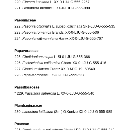
220.
Circaea lutetiana
L. XX-0-LJU-G-555-2267
221.
Oenothera biennis
L. XX-0-LJU-G-555-990
Paeoniaceae
222.
Paeonia officinalis
L. subsp.
officinalis
SI-1-LJU-G-555-535
223.
Paeonia romanica
Brandz. XX-0-LJU-G-555-536
224.
Paeonia wittmanniana
Hartw. XX-0-LJU-G-555-707
Papaveraceae
225.
Chelidonium majus
L. SI-0-LJU-G-555-366
226.
Eschscholzia californica
Cham. XX-0-LJU-G-555-416
227.
Glaucium flavum
Crantz XX-0-MJG-19--69540
228.
Papaver rhoeas
L. SI-0-LJU-G-555-537
Passifloraceae
* 229.
Passiflora suberosa
L. XX-0-LJU-G-555-540
Plumbaginaceae
230.
Limonium latifolium
(Sm.) O.Kuntze XX-0-LJU-G-555-985
Poaceae
231.
Brachypodium sylvaticum
(Huds.) PB. SI-0-LJU-G-555-342