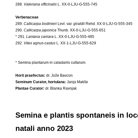
288.
Valeriana officinalis
L. XX-0-LJU-G-555-745
Verbenaceae
289.
Callicarpa bodinieri
Levl. var.
giraldii
Rehd. XX-0-LJU-G-555-345
290.
Callicarpa japonica
Thunb. XX-0-LJU-G-555-651
* 291.
Lantana camara
L. XX-0-LJU-G-555-485
292.
Vitex agnus-castus
L. XX-1-LJU-G-555-629
* Semina plantarum in caladariis cultarum.
Horti praefectus:
dr. Jože Bavcon
Seminum Curator, hortulana:
Janja Makše
Plantae Curator:
dr. Blanka Ravnjak
Semina e plantis spontaneis in lo
natali anno 2023