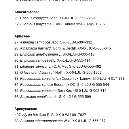
Anacardiaceae
25.
Cotinus coggygria
Scop. XX-0-LJU-G-555-2269
* 26.
Schinus polygama
(Cav.) Cabrera xx-GZU-yy-110232
Apiaceae
27.
Astrantia carniolica
Jacq. SI-0-LJU-G-004-332
28.
Athamanta haynaldii
Borb. & Uechtr. XX-0-LJU-G-555-645
29.
Eryngium amethystinum
L. SI-0-LJU-G-000-413
30.
Eryngium campestre
L. XX-1-LJU-G-555-414
31.
Libanotis sibirica
(L.) C. A. Mey SI-0-LJU-G-555-492
32.
Orlaya grandiflora
(L.) Hoffm. XX-0-LJU-G-555-1259
33.
Peucedanum cervaria
(L.) Cusson ex. Lapeyr. SI-0-LJU-N-017-193
34.
Peucedanum schottii
Besser ex DC. SI-0-LJU-G-555-544
35.
Peucedanum venetum
(Spr.) Koch SI-0-LJU-G-002-715
36.
Smyrnium perfoliatum
L. SI-0-LJU-G-555-599
Apocynaceae
* 37.
Alyxia buxifolia
R. Br. XX-0-WU-0017627
38.
Amsonia tabernaemontana
Walt. XX-0-LJU-G-555-317