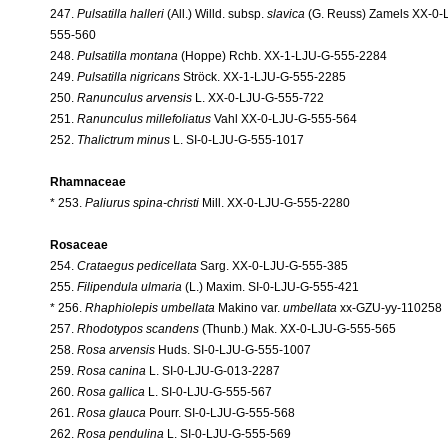
247.
Pulsatilla halleri
(All.) Willd. subsp.
slavica
(G. Reuss) Zamels XX-0-
555-560
248.
Pulsatilla montana
(Hoppe) Rchb. XX-1-LJU-G-555-2284
249.
Pulsatilla nigricans
Ströck. XX-1-LJU-G-555-2285
250.
Ranunculus arvensis
L. XX-0-LJU-G-555-722
251.
Ranunculus millefoliatus
Vahl XX-0-LJU-G-555-564
252.
Thalictrum minus
L. SI-0-LJU-G-555-1017
Rhamnaceae
* 253.
Paliurus spina-christi
Mill. XX-0-LJU-G-555-2280
Rosaceae
254.
Crataegus pedicellata
Sarg. XX-0-LJU-G-555-385
255.
Filipendula ulmaria
(L.) Maxim. SI-0-LJU-G-555-421
* 256.
Rhaphiolepis umbellata
Makino var.
umbellata
xx-GZU-yy-110258
257.
Rhodotypos scandens
(Thunb.) Mak. XX-0-LJU-G-555-565
258.
Rosa arvensis
Huds. SI-0-LJU-G-555-1007
259.
Rosa canina
L. SI-0-LJU-G-013-2287
260.
Rosa gallica
L. SI-0-LJU-G-555-567
261.
Rosa glauca
Pourr. SI-0-LJU-G-555-568
262.
Rosa pendulina
L. SI-0-LJU-G-555-569