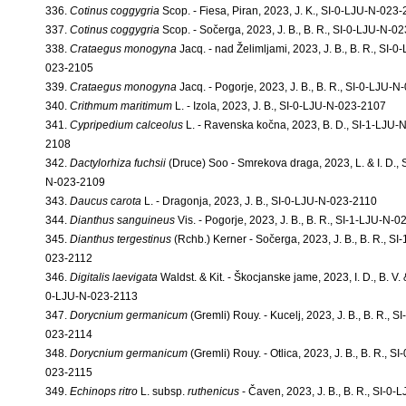
336.
Cotinus coggygria
Scop. - Fiesa, Piran, 2023, J. K., SI-0-LJU-N-023
337.
Cotinus coggygria
Scop. - Sočerga, 2023, J. B., B. R., SI-0-LJU-N-0
338.
Crataegus monogyna
Jacq. - nad Želimljami, 2023, J. B., B. R., SI-0
023-2105
339.
Crataegus monogyna
Jacq. - Pogorje, 2023, J. B., B. R., SI-0-LJU-
340.
Crithmum maritimum
L. - Izola, 2023, J. B., SI-0-LJU-N-023-2107
341.
Cypripedium calceolus
L. - Ravenska kočna, 2023, B. D., SI-1-LJU-
2108
342.
Dactylorhiza fuchsii
(Druce) Soo - Smrekova draga, 2023, L. & I. D., 
N-023-2109
343.
Daucus carota
L. - Dragonja, 2023, J. B., SI-0-LJU-N-023-2110
344.
Dianthus sanguineus
Vis. - Pogorje, 2023, J. B., B. R., SI-1-LJU-N-
345.
Dianthus tergestinus
(Rchb.) Kerner - Sočerga, 2023, J. B., B. R., SI
023-2112
346.
Digitalis laevigata
Waldst. & Kit. - Škocjanske jame, 2023, I. D., B. V. &
0-LJU-N-023-2113
347.
Dorycnium germanicum
(Gremli) Rouy. - Kucelj, 2023, J. B., B. R., S
023-2114
348.
Dorycnium germanicum
(Gremli) Rouy. - Otlica, 2023, J. B., B. R., S
023-2115
349.
Echinops ritro
L. subsp.
ruthenicus
- Čaven, 2023, J. B., B. R., SI-0-