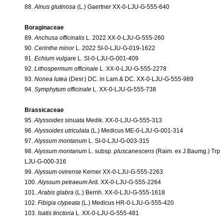
88.
Alnus glutinosa
(L.) Gaertner XX-0-LJU-G-555-640
Boraginaceae
89.
Anchusa officinalis
L. 2022 XX-0-LJU-G-555-260
90.
Cerinthe minor
L. 2022 SI-0-LJU-G-019-1622
91.
Echium vulgare
L. SI-0-LJU-G-001-409
92.
Lithospermum officinale
L. XX-0-LJU-G-555-2278
93.
Nonea lutea
(Desr.) DC. in Lam.& DC. XX-0-LJU-G-555-989
94.
Symphytum officinale
L. XX-0-LJU-G-555-738
Brassicaceae
95.
Alyssoides sinuata
Medik. XX-0-LJU-G-555-313
96.
Alyssoides utriculata
(L.) Medicus ME-0-LJU-G-001-314
97.
Alyssum montanum
L. SI-0-LJU-G-003-315
98.
Alyssum montanum
L. subsp.
pluscanescens
(Raim. ex J.Baumg.) Trpi
LJU-G-000-316
99.
Alyssum ovirense
Kerner XX-0-LJU-G-555-2263
100.
Alyssum petraeum
Ard. XX-0-LJU-G-555-2264
101.
Arabis glabra
(L.) Bernh. XX-0-LJU-G-555-1618
102.
Fibigia clypeata
(L.) Medicus HR-0-LJU-G-555-420
103.
Isatis tinctoria
L. XX-0-LJU-G-555-481