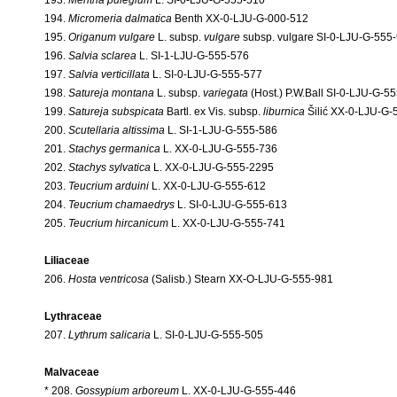
194.
Micromeria dalmatica
Benth XX-0-LJU-G-000-512
195.
Origanum vulgare
L. subsp.
vulgare
subsp. vulgare SI-0-LJU-G-555
196.
Salvia sclarea
L. SI-1-LJU-G-555-576
197.
Salvia verticillata
L. SI-0-LJU-G-555-577
198.
Satureja montana
L. subsp.
variegata
(Host.) P.W.Ball SI-0-LJU-G-5
199.
Satureja subspicata
Bartl. ex Vis. subsp.
liburnica
Šilić XX-0-LJU-G-
200.
Scutellaria altissima
L. SI-1-LJU-G-555-586
201.
Stachys germanica
L. XX-0-LJU-G-555-736
202.
Stachys sylvatica
L. XX-0-LJU-G-555-2295
203.
Teucrium arduini
L. XX-0-LJU-G-555-612
204.
Teucrium chamaedrys
L. SI-0-LJU-G-555-613
205.
Teucrium hircanicum
L. XX-0-LJU-G-555-741
Liliaceae
206.
Hosta ventricosa
(Salisb.) Stearn XX-O-LJU-G-555-981
Lythraceae
207.
Lythrum salicaria
L. SI-0-LJU-G-555-505
Malvaceae
* 208.
Gossypium arboreum
L. XX-0-LJU-G-555-446