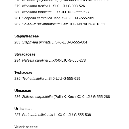
279.
Nicotiana rustica
L. SI-0-LJU-G-003-526
280.
Nicotiana tabacum
L. XX-0-LJU-G-555-527
281.
Scopolia carniolica
Jacq. SI-0-LJU-G-555-585
282.
Solanum sisymbriifolium
Lam. XX-0-BRAUN-7818550
Staphyleaceae
283.
Staphylea pinnata
L. SI-0-LJU-G-555-604
Styracaceae
284.
Halesia carolina
L. XX-0-LJU-G-555-273
Typhaceae
285.
Typha latifolia
L. SI-0-LJU-G-555-619
Ulmaceae
286.
Zelkova carpinifolia
(Pall.) K. Koch XX-0-LJU-G-555-288
Urticaceae
287.
Parietaria officinalis
L. XX-0-LJU-G-555-538
Valerianaceae