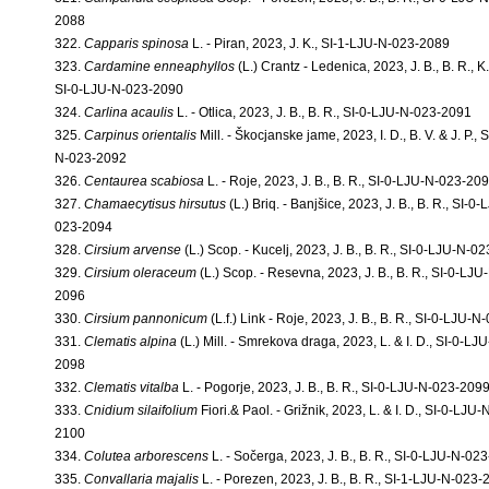
2088
322.
Capparis spinosa
L. - Piran, 2023, J. K., SI-1-LJU-N-023-2089
323.
Cardamine enneaphyllos
(L.) Crantz - Ledenica, 2023, J. B., B. R., K.
SI-0-LJU-N-023-2090
324.
Carlina acaulis
L. - Otlica, 2023, J. B., B. R., SI-0-LJU-N-023-2091
325.
Carpinus orientalis
Mill. - Škocjanske jame, 2023, I. D., B. V. & J. P., 
N-023-2092
326.
Centaurea scabiosa
L. - Roje, 2023, J. B., B. R., SI-0-LJU-N-023-20
327.
Chamaecytisus hirsutus
(L.) Briq. - Banjšice, 2023, J. B., B. R., SI-0
023-2094
328.
Cirsium arvense
(L.) Scop. - Kucelj, 2023, J. B., B. R., SI-0-LJU-N-0
329.
Cirsium oleraceum
(L.) Scop. - Resevna, 2023, J. B., B. R., SI-0-LJU
2096
330.
Cirsium pannonicum
(L.f.) Link - Roje, 2023, J. B., B. R., SI-0-LJU-
331.
Clematis alpina
(L.) Mill. - Smrekova draga, 2023, L. & I. D., SI-0-LJ
2098
332.
Clematis vitalba
L. - Pogorje, 2023, J. B., B. R., SI-0-LJU-N-023-209
333.
Cnidium silaifolium
Fiori.& Paol. - Grižnik, 2023, L. & I. D., SI-0-LJU
2100
334.
Colutea arborescens
L. - Sočerga, 2023, J. B., B. R., SI-0-LJU-N-02
335.
Convallaria majalis
L. - Porezen, 2023, J. B., B. R., SI-1-LJU-N-023