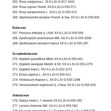
263.
Rosa rubiginosa
L. SI-0-LJU-G-017-1642
264.
Rosa rugosa
Thunb. XX-0-LJU-G-555-571
265.
Rosa sempervirens
L. SI-0-LJU-G-555-572
266.
Stephanandra tanakae
Franch. & Sav. XX-0-LJU-G-555-605
Rutaceae
267.
Poncirus trifoliata
(L.) Raf. XX-0-LJU-G-555-550
268.
Zanthoxylum americanum
Mill. XX-0-LJU-G-555-2059
269.
Zanthoxylum simulans
Hance XX-0-LJU-G-555-287
Scrophulariaceae
270.
Digitalis grandiflora
Miller XX-0-LJU-G-555-401
271.
Digitalis laevigata
Waldst. & Kit. XX-0-LJU-G-555-2270
272.
Digitalis lutea
L. RU-0-LJU-G-022-2271
273.
Erinus alpinus
L. XX-0-LJU-G-555-412
274.
Verbascum thapsus
L. XX-0-LJU-G-555-2298
275.
Veronicastrum virginicum
(L.) Farw. XX-0-LJU-G-555-625
Solanaceae
276.
Datura metel
L. f.
inermis
XX-0-LJU-G-555-392
277.
Lycium chinense
Mill. XX-0-LJU-G-555-502
278.
Nicandra physalodes
(L.) Gaertner XX-0-LJU-G-555-525