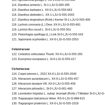
114.
Dianthus armeria
L. SI-1-LJU-G-000-395
115.
Dianthus barbatus
L. XX-0-LJU-G-555-663
116.
Dianthus deltoides
L. XX-1-LJU-G-555-2043
117.
Dianthus tergestinus
(Rchb.) Kerner SI-1-LJU-G-555-400
118.
Lychnis coronaria
(L.) Desr. XX-0-LJU-G-555-691
119.
Lychnis flos-cuculi
L. SI-0-LJU-G-555-501
120.
Petrorhagia saxifraga
(L.) Link SI-0-LJU-G-555-543
121.
Saponaria ocymoides
L. XX-0-LJU-G-555-2053
Celastraceae
122.
Celastrus orbiculatus
Thunb. XX-0-LJU-G-555-265
123.
Euonymus europaeus
L. SI-0-LJU-G-555-417
Cichoriaceae
124.
Crepis biennis
L. 2022 XX-0-LJU-G-555-2040
125.
Hieracium aurantiacum
L. XX-0-LJU-G-555-457
126.
Hieracium lanatum
Vill. XX-0-LJU-G-555-459
127.
Hieracium pilosella
L. SI-0-LJU-G-001-460
128.
Leontodon hispidus
L. subsp.
brumatii
(Rchb.) T.Wraber SI-0-LJU-G
129.
Tragopogon balcanicus
Velen. RS-0-LJU-G-998-615
130.
Tragopogon pratensis
L. XX-0-LJU-G-555-1018