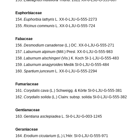
Euphorbiaceae
154.
Euphorbia lathyris
L. XX-0-LJU-G-555-2273
155.
Ricinus communis
L. XX-0-LJU-G-555-724
Fabaceae
156.
Desmodium canadense
(L.) DC. XX-0-LJU-G-555-271
157.
Laburnum alpinum
(Mill.) Presl. XX-0-LJU-G-555-983
158.
Laburnum alschingeri
(Vis.) K. Koch SI-1-LJU-G-555-483
159.
Laburnum anagyroides
Medik SI-0-LJU-G-555-484
160.
Spartium junceum
L. XX-0-LJU-G-555-2294
Fumariaceae
161.
Corydalis cava
(L.) Schweigg. & Körte SI-0-LJU-G-555-381
162.
Corydalis solida
(L.) Clairv. subsp. solida SI-0-LJU-G-555-382
Gentianaceae
163.
Gentiana asclepiadea
L. SI-0-LJU-G-003-1245
Geraniaceae
164.
Erodium cicutarium
(L.) L'Hér. SI-0-LJU-G-555-971