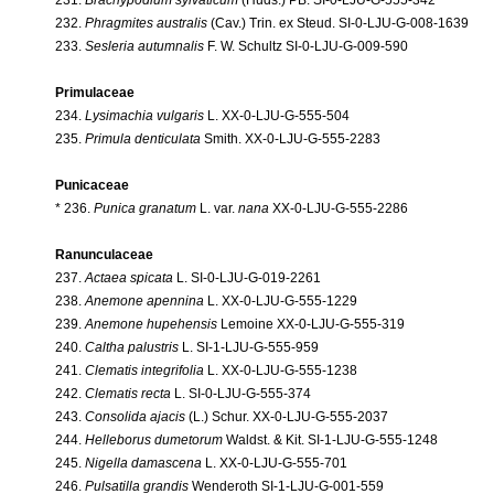
232.
Phragmites australis
(Cav.) Trin. ex Steud. SI-0-LJU-G-008-1639
233.
Sesleria autumnalis
F. W. Schultz SI-0-LJU-G-009-590
Primulaceae
234.
Lysimachia vulgaris
L. XX-0-LJU-G-555-504
235.
Primula denticulata
Smith. XX-0-LJU-G-555-2283
Punicaceae
* 236.
Punica granatum
L. var.
nana
XX-0-LJU-G-555-2286
Ranunculaceae
237.
Actaea spicata
L. SI-0-LJU-G-019-2261
238.
Anemone apennina
L. XX-0-LJU-G-555-1229
239.
Anemone hupehensis
Lemoine XX-0-LJU-G-555-319
240.
Caltha palustris
L. SI-1-LJU-G-555-959
241.
Clematis integrifolia
L. XX-0-LJU-G-555-1238
242.
Clematis recta
L. SI-0-LJU-G-555-374
243.
Consolida ajacis
(L.) Schur. XX-0-LJU-G-555-2037
244.
Helleborus dumetorum
Waldst. & Kit. SI-1-LJU-G-555-1248
245.
Nigella damascena
L. XX-0-LJU-G-555-701
246.
Pulsatilla grandis
Wenderoth SI-1-LJU-G-001-559