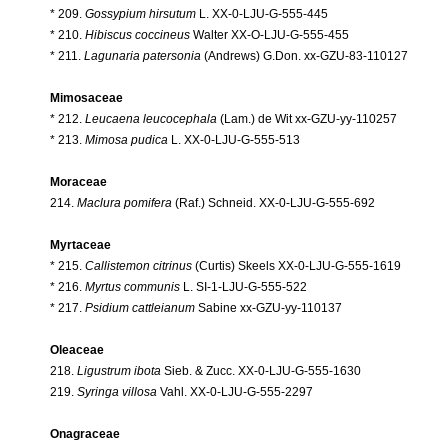
* 209.
Gossypium hirsutum
L. XX-0-LJU-G-555-445
* 210.
Hibiscus coccineus
Walter XX-O-LJU-G-555-455
* 211.
Lagunaria patersonia
(Andrews) G.Don. xx-GZU-83-110127
Mimosaceae
* 212.
Leucaena leucocephala
(Lam.) de Wit xx-GZU-yy-110257
* 213.
Mimosa pudica
L. XX-0-LJU-G-555-513
Moraceae
214.
Maclura pomifera
(Raf.) Schneid. XX-0-LJU-G-555-692
Myrtaceae
* 215.
Callistemon citrinus
(Curtis) Skeels XX-0-LJU-G-555-1619
* 216.
Myrtus communis
L. SI-1-LJU-G-555-522
* 217.
Psidium cattleianum
Sabine xx-GZU-yy-110137
Oleaceae
218.
Ligustrum ibota
Sieb. & Zucc. XX-0-LJU-G-555-1630
219.
Syringa villosa
Vahl. XX-0-LJU-G-555-2297
Onagraceae