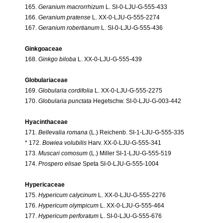
165.
Geranium macrorrhizum
L. SI-0-LJU-G-555-433
166.
Geranium pratense
L. XX-0-LJU-G-555-2274
167.
Geranium robertianum
L. SI-0-LJU-G-555-436
Ginkgoaceae
168.
Ginkgo biloba
L. XX-0-LJU-G-555-439
Globulariaceae
169.
Globularia cordifolia
L. XX-0-LJU-G-555-2275
170.
Globularia punctata
Hegetschw. SI-0-LJU-G-003-442
Hyacinthaceae
171.
Bellevalia romana
(L.) Reichenb. SI-1-LJU-G-555-335
* 172.
Bowiea volubilis
Harv. XX-0-LJU-G-555-341
173.
Muscari comosum
(L.) Miller SI-1-LJU-G-555-519
174.
Prospero elisae
Speta SI-0-LJU-G-555-1004
Hypericaceae
175.
Hypericum calycinum
L. XX-0-LJU-G-555-2276
176.
Hypericum olympicum
L. XX-0-LJU-G-555-464
177.
Hypericum perforatum
L. SI-0-LJU-G-555-676