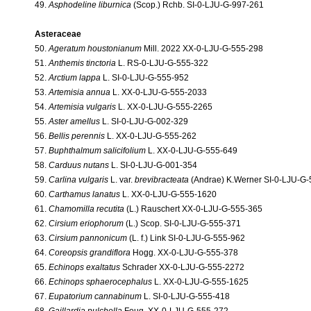
49.
Asphodeline liburnica
(Scop.) Rchb. SI-0-LJU-G-997-261
Asteraceae
50.
Ageratum houstonianum
Mill. 2022 XX-0-LJU-G-555-298
51.
Anthemis tinctoria
L. RS-0-LJU-G-555-322
52.
Arctium lappa
L. SI-0-LJU-G-555-952
53.
Artemisia annua
L. XX-0-LJU-G-555-2033
54.
Artemisia vulgaris
L. XX-0-LJU-G-555-2265
55.
Aster amellus
L. SI-0-LJU-G-002-329
56.
Bellis perennis
L. XX-0-LJU-G-555-262
57.
Buphthalmum salicifolium
L. XX-0-LJU-G-555-649
58.
Carduus nutans
L. SI-0-LJU-G-001-354
59.
Carlina vulgaris
L. var.
brevibracteata
(Andrae) K.Werner SI-0-LJU-G
60.
Carthamus lanatus
L. XX-0-LJU-G-555-1620
61.
Chamomilla recutita
(L.) Rauschert XX-0-LJU-G-555-365
62.
Cirsium eriophorum
(L.) Scop. SI-0-LJU-G-555-371
63.
Cirsium pannonicum
(L. f.) Link SI-0-LJU-G-555-962
64.
Coreopsis grandiflora
Hogg. XX-0-LJU-G-555-378
65.
Echinops exaltatus
Schrader XX-0-LJU-G-555-2272
66.
Echinops sphaerocephalus
L. XX-0-LJU-G-555-1625
67.
Eupatorium cannabinum
L. SI-0-LJU-G-555-418
68.
Gaillardia pulchella
Foug. XX-0-LJU-G-555-272