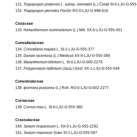
131.
Tragopogon pratensis
L. subsp.
orientalis
(L.) Čelak SI-0-LJU-G-55
132.
Tragopogon pterodes
Pančić RS-0-LJU-G-998-616
Cistaceae
133.
Helianthemum nummularium
(L.) Mill. XX-0-LJU-G-555-451
Convallariaceae
134.
Convallaria majalis
L. SI-1-LJU-G-555-377
135.
Danaë racemosa
(L.) Medicus XX-0-LJU-G-555-389
136.
Maianthemum bifolium
L. SI-0-LJU-G-000-2279
137.
Polygonatum latifolium
(Jacq.) Desf. XX-1-LJU-G-555-549
Convolvulaceae
138.
Ipomoea purpurea
(L.) Roh. RO-0-LJU-G-002-2277
Cornaceae
139.
Cornus mas
L. SI-0-LJU-G-555-380
Crassulaceae
140.
Sedum hispanicum
L. XX-0-LJU-G-555-2292
141.
Sedum maximum
Suter SI-1-LJU-G-555-587