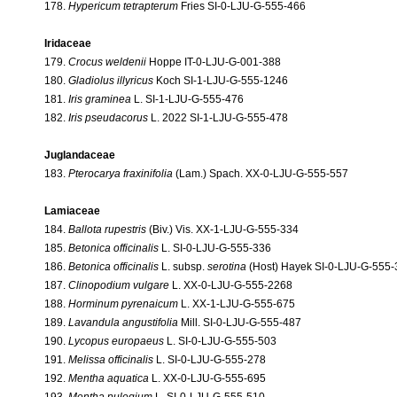
178.
Hypericum tetrapterum
Fries SI-0-LJU-G-555-466
Iridaceae
179.
Crocus weldenii
Hoppe IT-0-LJU-G-001-388
180.
Gladiolus illyricus
Koch SI-1-LJU-G-555-1246
181.
Iris graminea
L. SI-1-LJU-G-555-476
182.
Iris pseudacorus
L. 2022 SI-1-LJU-G-555-478
Juglandaceae
183.
Pterocarya fraxinifolia
(Lam.) Spach. XX-0-LJU-G-555-557
Lamiaceae
184.
Ballota rupestris
(Biv.) Vis. XX-1-LJU-G-555-334
185.
Betonica officinalis
L. SI-0-LJU-G-555-336
186.
Betonica officinalis
L. subsp.
serotina
(Host) Hayek SI-0-LJU-G-555-
187.
Clinopodium vulgare
L. XX-0-LJU-G-555-2268
188.
Horminum pyrenaicum
L. XX-1-LJU-G-555-675
189.
Lavandula angustifolia
Mill. SI-0-LJU-G-555-487
190.
Lycopus europaeus
L. SI-0-LJU-G-555-503
191.
Melissa officinalis
L. SI-0-LJU-G-555-278
192.
Mentha aquatica
L. XX-0-LJU-G-555-695
193.
Mentha pulegium
L. SI-0-LJU-G-555-510