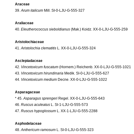
Araceae
39.
Arum italicum
Mill. SI-0-LJU-G-555-327
Araliaceae
40.
Eleutherococcus sieboldianus
(Mak.) Koidz. XX-0-LJU-G-555-259
Aristolochiaceae
41.
Aristolochia clematitis
L. XX-0-LJU-G-555-324
Asclepiadaceae
42.
Vincetoxicum fuscatum
(Hornem.) Reichenb. XX-0-LJU-G-555-1021
43.
Vincetoxicum hirundinaria
Medik. SI-0-LJU-G-555-627
44.
Vincetoxicum medium
Decne. XX-0-LJU-G-555-1022
Asparagaceae
* 45.
Asparagus sprengeri
Regel. XX-0-LJU-G-555-643
46.
Ruscus aculeatus
L. SI-1-LJU-G-555-573
47.
Ruscus hypoglossum
L. XX-1-LJU-G-555-2288
Asphodelaceae
48.
Anthericum ramosum
L. SI-0-LJU-G-555-323