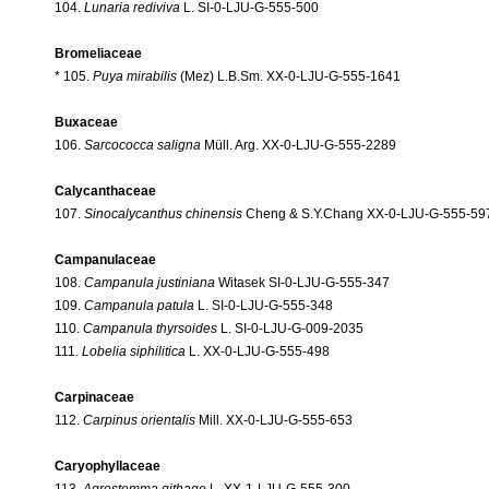
104.
Lunaria rediviva
L. SI-0-LJU-G-555-500
Bromeliaceae
* 105.
Puya mirabilis
(Mez) L.B.Sm. XX-0-LJU-G-555-1641
Buxaceae
106.
Sarcococca saligna
Müll. Arg. XX-0-LJU-G-555-2289
Calycanthaceae
107.
Sinocalycanthus chinensis
Cheng & S.Y.Chang XX-0-LJU-G-555-59
Campanulaceae
108.
Campanula justiniana
Witasek SI-0-LJU-G-555-347
109.
Campanula patula
L. SI-0-LJU-G-555-348
110.
Campanula thyrsoides
L. SI-0-LJU-G-009-2035
111.
Lobelia siphilitica
L. XX-0-LJU-G-555-498
Carpinaceae
112.
Carpinus orientalis
Mill. XX-0-LJU-G-555-653
Caryophyllaceae
113.
Agrostemma githago
L. XX-1-LJU-G-555-300