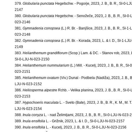
379.
Globularia punctata
Hegetschw. - Pogorje, 2023, J. B., B. R., SI-0-L
2147
380.
Globularia punctata
Hegetschw. - Senožeče, 2023, J. B., B. R., SI-0-
023-2146
381.
Gymnadenia conopsea
(L.) R. Br. - Banjšice, 2023, J. B., B. R., SI-1
023-2148
382.
Gymnadenia conopsea
(L.) R. Br. - Korada, 2023, L. & I. D., SI-1-LJ
2149
383.
Helianthemum grandiflorum
(Scop.) Lam. & DC. - Stanov rob, 2023, L.
SI-0-LJU-N-023-2150
384.
Helianthemum nummularium
(L.) Mill. - Kucelj, 2023, J. B., B. R., SI
023-2151
385.
Helianthemum ovatum
(Viv.) Dunal - Podbela (Nadiža), 2023, J. B., B.
LJU-N-023-2152
386.
Heliosperma alpestre
Rchb. - Velika planina, 2023, J. B., B. R., SI-0
023-2153
387.
Hypochoeris maculata
L. - Sveto (Bate), 2023, J. B., B. R., K. M., M. T.
LJU-N-023-2154
388.
Inula conyza
L. - nad Želimljami, 2023, J. B., B. R., SI-0-LJU-N-023-
389.
Inula ensifolia
L. - Grižnik, 2023, L. & I. D., SI-0-LJU-N-023-2157
390.
Inula ensifolia
L. - Kucelj, 2023, J. B., B. R., SI-0-LJU-N-023-2156