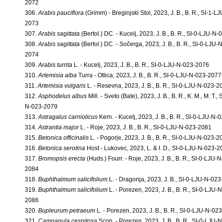
2072
306.
Arabis pauciflora
(Grimm) - Breginjski Stol, 2023, J. B., B. R., SI-1-L
2073
307.
Arabis sagittata
(Bertol.) DC. - Kucelj, 2023, J. B., B. R., SI-0-LJU-N
308.
Arabis sagittata
(Bertol.) DC. - Sočerga, 2023, J. B., B. R., SI-0-LJU-
2074
309.
Arabis turrita
L. - Kucelj, 2023, J. B., B. R., SI-0-LJU-N-023-2076
310.
Artemisia alba
Turra - Otlica, 2023, J. B., B. R., SI-0-LJU-N-023-2077
311.
Artemisia vulgaris
L. - Resevna, 2023, J. B., B. R., SI-0-LJU-N-023-2
312.
Asphodelus albus
Mill. - Sveto (Bate), 2023, J. B., B. R., K. M., M. T.,
N-023-2079
313.
Astragalus carniolicus
Kern. - Kucelj, 2023, J. B., B. R., SI-0-LJU-N
314.
Astrantia major
L. - Roje, 2023, J. B., B. R., SI-0-LJU-N-023-2081
315.
Betonica officinalis
L. - Pogorje, 2023, J. B., B. R., SI-0-LJU-N-023-2
316.
Betonica serotina
Host - Lukovec, 2023, L. & I. D., SI-0-LJU-N-023-
317.
Bromopsis erecta
(Huds.) Fourr. - Roje, 2023, J. B., B. R., SI-0-LJU-
2084
318.
Buphthalmum salicifolium
L. - Dragonja, 2023, J. B., SI-0-LJU-N-02
319.
Buphthalmum salicifolium
L. - Porezen, 2023, J. B., B. R., SI-0-LJU-
2086
320.
Bupleurum petraeum
L. - Porezen, 2023, J. B., B. R., SI-0-LJU-N-02
321.
Campanula cespitosa
Scop. - Porezen, 2023, J. B., B. R., SI-0-LJU-