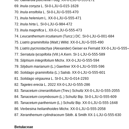
69.
Inula conyza
L. SI-0-LJU-G-015-1628
70.
Inula ensifolia
L. SI-0-LJU-G-555-470
71.
Inula helenium
L. XX-0-LJU-G-555-471
72.
Inula hirta
L. SI-0-LJU-G-984-472
73.
Inula magnifica
L. XX-0-LJU-G-555-473
74.
Leucanthemum ircutianum
(Turcz.) DC. SI-0-LJU-G-001-684
75.
Liatris graminifolia
(Walt.) Willd. XX-0-LJU-G-555-490
76.
Liatris pycnostachya
(Alexander) Geiser ex Fernald XX-0-LJU-G-555
77.
Serratula lycopifolia
(Vill.) A.Kern. SI-1-LJU-G-555-589
78.
Silphium integrifolium
Michx. XX-0-LJU-G-555-594
79.
Silybum marianum
(L.) Gaertner XX-0-LJU-G-555-596
80.
Solidago graminifolia
(L.) Salisb. XX-0-LJU-G-555-601
81.
Solidago virgaurea
L. SI-0-LJU-G-014-2293
82.
Tagetes erecta
L. 2022 XX-0-LJU-G-555-286
83.
Tanacetum cinerariifolium
(Trev.) Schultz XX-0-LJU-G-555-2055
84.
Tanacetum corymbosum
(L.) Schultz Bip. SI-0-LJU-G-555-609
85.
Tanacetum parthenium
(L.) Schultz Bip. XX-0-LJU-G-555-1648
86.
Verbesina helianthoides
Michx. XX-0-LJU-G-555-2058
87.
Xeranthemum cylindraceum
Sibth. & Smith XX-1-LJU-G-555-630
Betulaceae