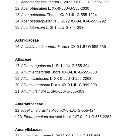
11.
Acer monspessulanum
L. 2022 XX-0-LJU-G-555-1223
12.
Acer obtusatum
L. XX-0-LJU-G-555-2030
13.
Acer palmatum
Thunb. XX-0-LJU-G-555-1224
14.
Acer pseudoplatanus
L. 2022 XX-0-LJU-G-555-292
15.
Acer tataricum
L. SI-1-LJU-G-844-293
Actinidiaceae
16.
Actinidia melanandra
Franch. XX-0-LJU-G-555-636
Alliaceae
17.
Allium angulosum
L. SI-1-LJU-G-555-304
18.
Allium ericetorum
Thore XX-0-LJU-G-555-638
19.
Allium fistulosum
L. XX-0-LJU-G-555-2262
20.
Allium tuberosum
Roxb. XX-0-LJU-G-999-308
21.
Allium ursinum
L. SI-0-LJU-G-555-309
Amaranthaceae
22.
Froelichia gracilis
Moq. XX-0-LJU-G-555-424
* 23.
Pleuropetalum darwinii
Hook.f. AT-0-LJU-G-555-2282
Amaryllidaceae
24.
Leucojum vernum
L. 2022 XX-1-LJU-G-555-685