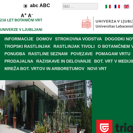
abc
ABC
+
-
A
A
216 LET BOTANIČNI VRT
UNIVERZE V LJUBLJANI
INFORMACIJE
DOMOV
STROKOVNA VODSTVA
DOGODKI NO
TROPSKI RASTLINJAK
RASTLINJAK TIVOLI
O BOTANIČNEM 
PONUDBA
RASTLINE SEZNAM
POVEZAVE
POMAGAM VRTU
PRODAJALNA
RAZISKAVE IN DELOVANJE
BOT. VRT V MEDIJI
MREŽA BOT. VRTOV IN ARBORETUMOV
NOVI VRT