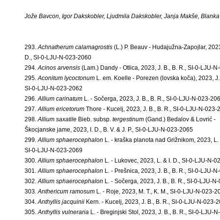
Jože Bavcon, Igor Dakskobler, Ljudmila Dakskobler, Janja Makše, Blank
293.
Achnatherum calamagrostis
(L.) P. Beauv - Hudajužna-Zapojlar, 2023,
D., SI-0-LJU-N-023-2060
294.
Acinos arvensis
(Lam.) Dandy - Otlica, 2023, J. B., B. R., SI-0-LJU-
295.
Aconitum lycoctonum
L. em. Koelle - Porezen (lovska koča), 2023, J. 
SI-0-LJU-N-023-2062
296.
Allium carinatum
L. - Sočerga, 2023, J. B., B. R., SI-0-LJU-N-023-20
297.
Allium ericetorum
Thore - Kucelj, 2023, J. B., B. R., SI-0-LJU-N-023
298.
Allium saxatile
Bieb. subsp.
tergestinum
(Gand.) Bedalov & Lovrić -
Škocjanske jame, 2023, I. D., B. V. & J. P., SI-0-LJU-N-023-2065
299.
Allium sphaerocephalon
L. - kraška planota nad Grižnikom, 2023, L. &
SI-0-LJU-N-023-2069
300.
Allium sphaerocephalon
L. - Lukovec, 2023, L. & I. D., SI-0-LJU-N-
301.
Allium sphaerocephalon
L. - Prešnica, 2023, J. B., B. R., SI-0-LJU-
302.
Allium sphaerocephalon
L. - Sočerga, 2023, J. B., B. R., SI-0-LJU-
303.
Anthericum ramosum
L. - Roje, 2023, M. T., K. M., SI-0-LJU-N-023-2
304.
Anthyllis jacquinii
Kern. - Kucelj, 2023, J. B., B. R., SI-0-LJU-N-023-
305.
Anthyllis vulneraria
L. - Breginjski Stol, 2023, J. B., B. R., SI-0-LJU-N