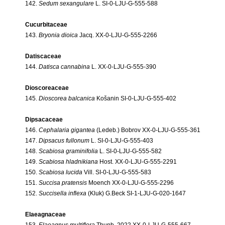
142.
Sedum sexangulare
L. SI-0-LJU-G-555-588
Cucurbitaceae
143.
Bryonia dioica
Jacq. XX-0-LJU-G-555-2266
Datiscaceae
144.
Datisca cannabina
L. XX-0-LJU-G-555-390
Dioscoreaceae
145.
Dioscorea balcanica
Košanin SI-0-LJU-G-555-402
Dipsacaceae
146.
Cephalaria gigantea
(Ledeb.) Bobrov XX-0-LJU-G-555-361
147.
Dipsacus fullonum
L. SI-0-LJU-G-555-403
148.
Scabiosa graminifolia
L. SI-0-LJU-G-555-582
149.
Scabiosa hladnikiana
Host. XX-0-LJU-G-555-2291
150.
Scabiosa lucida
Vill. SI-0-LJU-G-555-583
151.
Succisa pratensis
Moench XX-0-LJU-G-555-2296
152.
Succisella inflexa
(Kluk) G.Beck SI-1-LJU-G-020-1647
Elaeagnaceae
153.
Elaeagnus multiflora
Thunb. 2022 XX-0-LJU-G-555-667