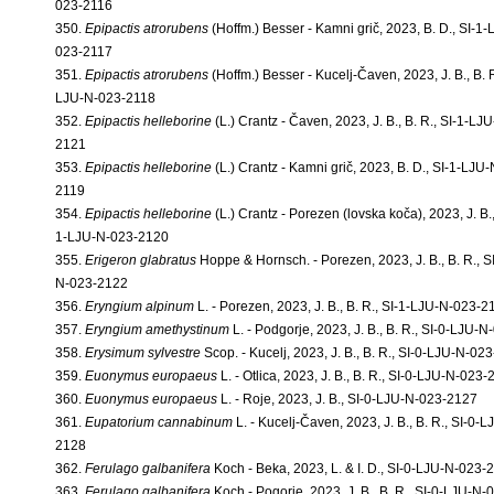
023-2116
350.
Epipactis atrorubens
(Hoffm.) Besser - Kamni grič, 2023, B. D., SI-1
023-2117
351.
Epipactis atrorubens
(Hoffm.) Besser - Kucelj-Čaven, 2023, J. B., B. R
LJU-N-023-2118
352.
Epipactis helleborine
(L.) Crantz - Čaven, 2023, J. B., B. R., SI-1-LJ
2121
353.
Epipactis helleborine
(L.) Crantz - Kamni grič, 2023, B. D., SI-1-LJU
2119
354.
Epipactis helleborine
(L.) Crantz - Porezen (lovska koča), 2023, J. B., 
1-LJU-N-023-2120
355.
Erigeron glabratus
Hoppe & Hornsch. - Porezen, 2023, J. B., B. R., S
N-023-2122
356.
Eryngium alpinum
L. - Porezen, 2023, J. B., B. R., SI-1-LJU-N-023-2
357.
Eryngium amethystinum
L. - Podgorje, 2023, J. B., B. R., SI-0-LJU-
358.
Erysimum sylvestre
Scop. - Kucelj, 2023, J. B., B. R., SI-0-LJU-N-02
359.
Euonymus europaeus
L. - Otlica, 2023, J. B., B. R., SI-0-LJU-N-023
360.
Euonymus europaeus
L. - Roje, 2023, J. B., SI-0-LJU-N-023-2127
361.
Eupatorium cannabinum
L. - Kucelj-Čaven, 2023, J. B., B. R., SI-0-
2128
362.
Ferulago galbanifera
Koch - Beka, 2023, L. & I. D., SI-0-LJU-N-023-
363.
Ferulago galbanifera
Koch - Pogorje, 2023, J. B., B. R., SI-0-LJU-N