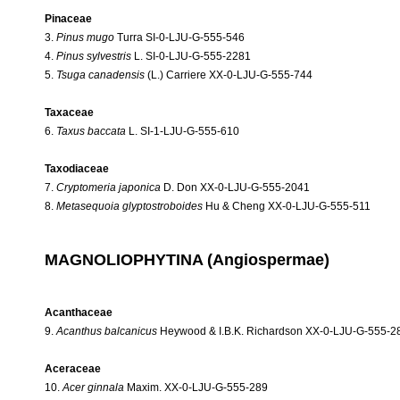
Pinaceae
3.
Pinus mugo
Turra SI-0-LJU-G-555-546
4.
Pinus sylvestris
L. SI-0-LJU-G-555-2281
5.
Tsuga canadensis
(L.) Carriere XX-0-LJU-G-555-744
Taxaceae
6.
Taxus baccata
L. SI-1-LJU-G-555-610
Taxodiaceae
7.
Cryptomeria japonica
D. Don XX-0-LJU-G-555-2041
8.
Metasequoia glyptostroboides
Hu & Cheng XX-0-LJU-G-555-511
MAGNOLIOPHYTINA (Angiospermae)
Acanthaceae
9.
Acanthus balcanicus
Heywood & I.B.K. Richardson XX-0-LJU-G-555-2
Aceraceae
10.
Acer ginnala
Maxim. XX-0-LJU-G-555-289