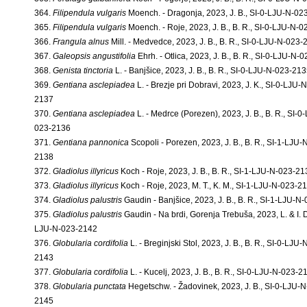
364.
Filipendula vulgaris
Moench. - Dragonja, 2023, J. B., SI-0-LJU-N-02
365.
Filipendula vulgaris
Moench. - Roje, 2023, J. B., B. R., SI-0-LJU-N-
366.
Frangula alnus
Mill. - Medvedce, 2023, J. B., B. R., SI-0-LJU-N-023
367.
Galeopsis angustifolia
Ehrh. - Otlica, 2023, J. B., B. R., SI-0-LJU-N-
368.
Genista tinctoria
L. - Banjšice, 2023, J. B., B. R., SI-0-LJU-N-023-21
369.
Gentiana asclepiadea
L. - Brezje pri Dobravi, 2023, J. K., SI-0-LJU-
2137
370.
Gentiana asclepiadea
L. - Medrce (Porezen), 2023, J. B., B. R., SI-0
023-2136
371.
Gentiana pannonica
Scopoli - Porezen, 2023, J. B., B. R., SI-1-LJU-
2138
372.
Gladiolus illyricus
Koch - Roje, 2023, J. B., B. R., SI-1-LJU-N-023-21
373.
Gladiolus illyricus
Koch - Roje, 2023, M. T., K. M., SI-1-LJU-N-023-2
374.
Gladiolus palustris
Gaudin - Banjšice, 2023, J. B., B. R., SI-1-LJU-N
375.
Gladiolus palustris
Gaudin - Na brdi, Gorenja Trebuša, 2023, L. & I. D
LJU-N-023-2142
376.
Globularia cordifolia
L. - Breginjski Stol, 2023, J. B., B. R., SI-0-LJU
2143
377.
Globularia cordifolia
L. - Kucelj, 2023, J. B., B. R., SI-0-LJU-N-023-2
378.
Globularia punctata
Hegetschw. - Žadovinek, 2023, J. B., SI-0-LJU-N
2145