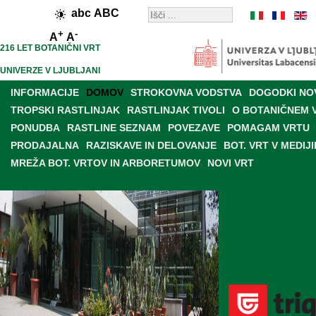
abc
ABC
+
-
A
A
216 LET BOTANIČNI VRT
UNIVERZE V LJUBLJANI
INFORMACIJE
DOMOV
STROKOVNA VODSTVA
DOGODKI NO
TROPSKI RASTLINJAK
RASTLINJAK TIVOLI
O BOTANIČNEM 
PONUDBA
RASTLINE SEZNAM
POVEZAVE
POMAGAM VRTU
PRODAJALNA
RAZISKAVE IN DELOVANJE
BOT. VRT V MEDIJI
MREŽA BOT. VRTOV IN ARBORETUMOV
NOVI VRT