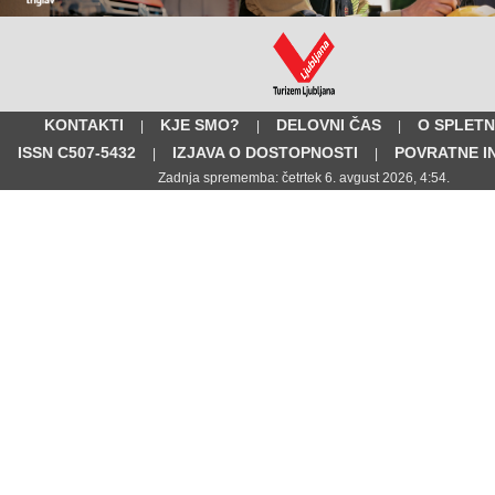
KONTAKTI
KJE SMO?
DELOVNI ČAS
O SPLETN
|
|
|
ISSN C507-5432
IZJAVA O DOSTOPNOSTI
POVRATNE I
|
|
Zadnja sprememba: četrtek 6. avgust 2026, 4:54.