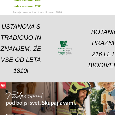
Index seminum 2003
Zadnja posodobitev: torek, 3 marec 2026
USTANOVA S
BOTANI
TRADICIJO IN
PRAZNU
ZNANJEM, ŽE
216 LE
VSE OD LETA
BIODIVE
1810!