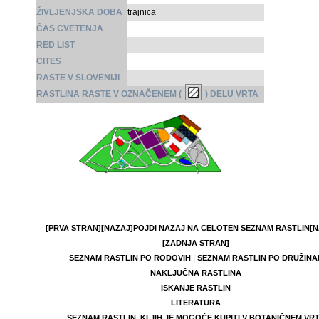
ŽIVLJENJSKA DOBA
trajnica
ČAS CVETENJA
RED LIST
CITES
RASTE V SLOVENIJI
RASTLINA RASTE V OZNAČENEM (
) DELU VRTA
[PRVA STRAN]
[NAZAJ]
POJDI NAZAJ NA CELOTEN SEZNAM RASTLIN
[N
[ZADNJA STRAN]
|
SEZNAM RASTLIN PO RODOVIH
SEZNAM RASTLIN PO DRUŽINA
NAKLJUČNA RASTLINA
ISKANJE RASTLIN
LITERATURA
SEZNAM RASTLIN, KI JIH JE MOGOČE KUPITI V BOTANIČNEM VR