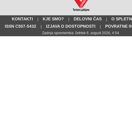
KONTAKTI
KJE SMO?
DELOVNI ČAS
O SPLETN
|
|
|
ISSN C507-5432
IZJAVA O DOSTOPNOSTI
POVRATNE I
|
|
Zadnja sprememba: četrtek 6. avgust 2026, 4:54.