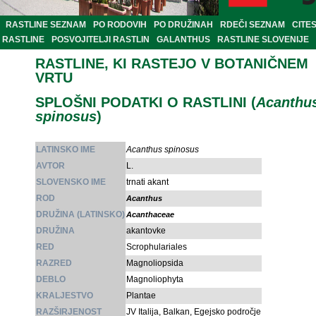
RASTLINE SEZNAM
PO RODOVIH
PO DRUŽINAH
RDEČI SEZNAM
CITE
RASTLINE
POSVOJITELJI RASTLIN
GALANTHUS
RASTLINE SLOVENIJE
RASTLINE, KI RASTEJO V BOTANIČNEM
VRTU
SPLOŠNI PODATKI O RASTLINI (
Acanthu
spinosus
)
LATINSKO IME
Acanthus spinosus
AVTOR
L.
SLOVENSKO IME
trnati akant
ROD
Acanthus
DRUŽINA (LATINSKO)
Acanthaceae
DRUŽINA
akantovke
RED
Scrophulariales
RAZRED
Magnoliopsida
DEBLO
Magnoliophyta
KRALJESTVO
Plantae
RAZŠIRJENOST
JV Italija, Balkan, Egejsko področje