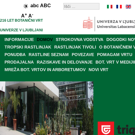
abc
ABC
+
-
A
A
216 LET BOTANIČNI VRT
UNIVERZE V LJUBLJANI
INFORMACIJE
DOMOV
STROKOVNA VODSTVA
DOGODKI NO
TROPSKI RASTLINJAK
RASTLINJAK TIVOLI
O BOTANIČNEM 
PONUDBA
RASTLINE SEZNAM
POVEZAVE
POMAGAM VRTU
PRODAJALNA
RAZISKAVE IN DELOVANJE
BOT. VRT V MEDIJI
MREŽA BOT. VRTOV IN ARBORETUMOV
NOVI VRT