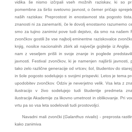
vidika še nismo izčrpali vseh možnih raziskav, ki so p
pomembne za širšo svetovno javnost, o čemer pričajo sprejet
naših raziskav. Preprostost in enostavnost sta pogosto tista,
znanosti ni za zanemariti, če le dovolj enostavno razumemo ce
smo za tujino zanimivi pove tudi dejstvo, da smo na našem F
zvončkov gostili že vse najbolj eminentne raziskovalce zvončk
knjig, nosilce nacionalnih zbirk ali največje gojitelje iz Anglije.
nam z veseljem prišli in svoje znanje in poglede predstavili 
javnosti. Festival zvončkov, ki je namenjen najširši javnosti,
tako zelo različne generacije od vrtcev, šol, študentov do starejš
in šole pogosto sodelujejo s svojimi prispevki. Letos je tema p
upodobitev zvončkov. Odziv je neverjetno velik. Vsa leta z zn
ilustracijo v živo sodelujejo tudi študentje predmeta zn
ilustracije Akademije za likovno umetnost in oblikovanje. Pri v
vrtu pa so vsa leta sodelovali tudi prostovoljci.
Navadni mali zvončki (
Galanthus nivalis
) - preprosta rastl
kako zanimiva