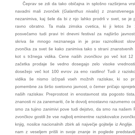
Čeprav se zdi da tako običajna in splošno razširjena vrst
navadni mali zvonček (
Galanthus nivalis
) z znanstvenega 
nezanimiva, kaj šele da bi z njo lahko prodrli v svet, se je 
ravno obratno. Ta mala zimska cvetica, ki ji letos že 
posvečamo tudi pravi tri dnevni festival za najširšo javnost
skriva še mnogo neznanega in je prav raznolikost slov
zvončka za svet še kako zanimiva tako s strani znanstvenih 
kot s tržnega vidika. Cene naših zvončkov po več kot 12 
začetka prodaje še vedno dosegajo zelo visoke vrednost
dosežejo več kot 100 evrov za eno rastlino! Tudi z razisk
vidika še nismo izčrpali vseh možnih raziskav, ki so p
pomembne za širšo svetovno javnost, o čemer pričajo sprejet
naših raziskav. Preprostost in enostavnost sta pogosto tista,
znanosti ni za zanemariti, če le dovolj enostavno razumemo ce
smo za tujino zanimivi pove tudi dejstvo, da smo na našem F
zvončkov gostili že vse najbolj eminentne raziskovalce zvončk
knjig, nosilce nacionalnih zbirk ali največje gojitelje iz Anglije.
nam z veseljem prišli in svoje znanje in poglede predstavili 