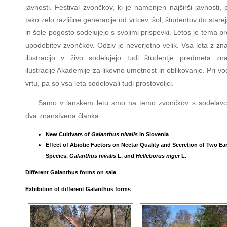
javnosti. Festival zvončkov, ki je namenjen najširši javnosti,
tako zelo različne generacije od vrtcev, šol, študentov do starejš
in šole pogosto sodelujejo s svojimi prispevki. Letos je tema p
upodobitev zvončkov. Odziv je neverjetno velik. Vsa leta z zn
ilustracijo v živo sodelujejo tudi študentje predmeta zn
ilustracije Akademije za likovno umetnost in oblikovanje. Pri v
vrtu, pa so vsa leta sodelovali tudi prostovoljci.
Samo v lanskem letu smo na temo zvončkov s sodelavci 
dva znanstvena članka:
New Cultivars of
Galanthus nivalis
in Slovenia
Effect of Abiotic Factors on Nectar Quality and Secretion of Two Ea
Species,
Galanthus nivalis
L. and
Helleborus niger
L.
Different Galanthus forms on sale
Exhibition of different Galanthus forms