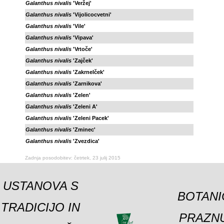
Galanthus nivalis
'Veržej'
Galanthus nivalis
'Vijolicocvetni'
Galanthus nivalis
'Vile'
Galanthus nivalis
'Vipava'
Galanthus nivalis
'Vrtoče'
Galanthus nivalis
'Zajček'
Galanthus nivalis
'Zakrnelček'
Galanthus nivalis
'Zarnikova'
Galanthus nivalis
'Zelen'
Galanthus nivalis
'Zeleni A'
Galanthus nivalis
'Zeleni Pacek'
Galanthus nivalis
'Zminec'
Galanthus nivalis
'Zvezdica'
Zadnja posodobitev: četrtek, 23 julij 2015
USTANOVA S
BOTANI
TRADICIJO IN
PRAZNU