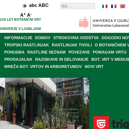
abc
ABC
+
-
A
A
216 LET BOTANIČNI VRT
UNIVERZE V LJUBLJANI
INFORMACIJE
DOMOV
STROKOVNA VODSTVA
DOGODKI NO
TROPSKI RASTLINJAK
RASTLINJAK TIVOLI
O BOTANIČNEM 
PONUDBA
RASTLINE SEZNAM
POVEZAVE
POMAGAM VRTU
PRODAJALNA
RAZISKAVE IN DELOVANJE
BOT. VRT V MEDIJI
MREŽA BOT. VRTOV IN ARBORETUMOV
NOVI VRT