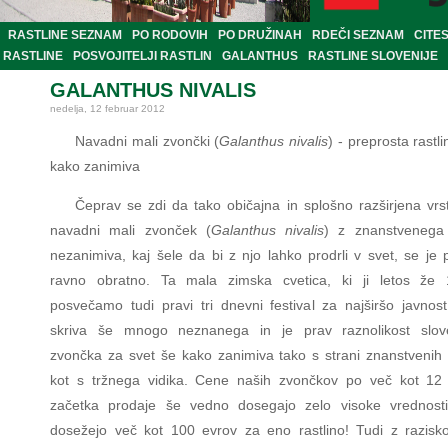
RASTLINE SEZNAM
PO RODOVIH
PO DRUŽINAH
RDEČI SEZNAM
CITE
RASTLINE
POSVOJITELJI RASTLIN
GALANTHUS
RASTLINE SLOVENIJE
GALANTHUS NIVALIS
nedelja, 12 februar 2012
Navadni mali zvončki (
Galanthus nivalis
) - preprosta rastl
kako zanimiva
Čeprav se zdi da tako običajna in splošno razširjena vrst
navadni mali zvonček (
Galanthus nivalis
) z znanstvenega 
nezanimiva, kaj šele da bi z njo lahko prodrli v svet, se je 
ravno obratno. Ta mala zimska cvetica, ki ji letos že 
posvečamo tudi pravi tri dnevni festival za najširšo javnost
skriva še mnogo neznanega in je prav raznolikost slov
zvončka za svet še kako zanimiva tako s strani znanstvenih 
kot s tržnega vidika. Cene naših zvončkov po več kot 12 
začetka prodaje še vedno dosegajo zelo visoke vrednost
dosežejo več kot 100 evrov za eno rastlino! Tudi z razisk