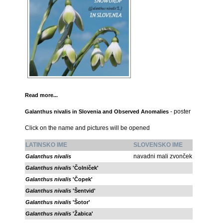
Read more...
- poster
Galanthus nivalis in Slovenia and Observed Anomalies
Click on the name and pictures will be opened
LATINSKO IME
SLOVENSKO IME
navadni mali zvonček
Galanthus nivalis
Galanthus nivalis
'Čolniček'
Galanthus nivalis
'Čopek'
Galanthus nivalis
'Šentvid'
Galanthus nivalis
'Šotor'
Galanthus nivalis
'Žabica'