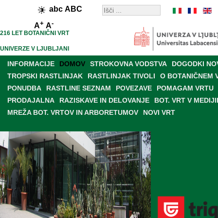
abc
ABC
+
-
A
A
216 LET BOTANIČNI VRT
UNIVERZE V LJUBLJANI
INFORMACIJE
DOMOV
STROKOVNA VODSTVA
DOGODKI NO
TROPSKI RASTLINJAK
RASTLINJAK TIVOLI
O BOTANIČNEM 
PONUDBA
RASTLINE SEZNAM
POVEZAVE
POMAGAM VRTU
PRODAJALNA
RAZISKAVE IN DELOVANJE
BOT. VRT V MEDIJI
MREŽA BOT. VRTOV IN ARBORETUMOV
NOVI VRT