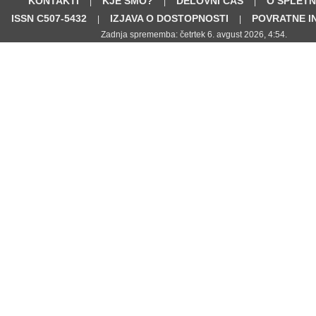
KONTAKTI
KJE SMO?
DELOVNI ČAS
O SPLETN
|
|
|
ISSN C507-5432
IZJAVA O DOSTOPNOSTI
POVRATNE I
|
|
Zadnja sprememba: četrtek 6. avgust 2026, 4:54.