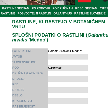
RASTLINE SEZNAM
PO RODOVIH
PO DRUŽINAH
RDEČI SEZNAM
CITE
RASTLINE
POSVOJITELJI RASTLIN
GALANTHUS
RASTLINE SLOVENIJE
RASTLINE, KI RASTEJO V BOTANIČNEM
VRTU
SPLOŠNI PODATKI O RASTLINI (
Galanth
nivalis
'Medno')
LATINSKO IME
Galanthus nivalis
'Medno'
AVTOR
SLOVENSKO IME
ROD
Galanthus
DRUŽINA (LATINSKO)
DRUŽINA
RED
RAZRED
DEBLO
KRALJESTVO
RAZŠIRJENOST