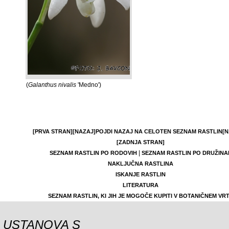
(
Galanthus nivalis
'Medno')
[PRVA STRAN]
[NAZAJ]
POJDI NAZAJ NA CELOTEN SEZNAM RASTLIN
[N
[ZADNJA STRAN]
|
SEZNAM RASTLIN PO RODOVIH
SEZNAM RASTLIN PO DRUŽINA
NAKLJUČNA RASTLINA
ISKANJE RASTLIN
LITERATURA
SEZNAM RASTLIN, KI JIH JE MOGOČE KUPITI V BOTANIČNEM VR
USTANOVA S