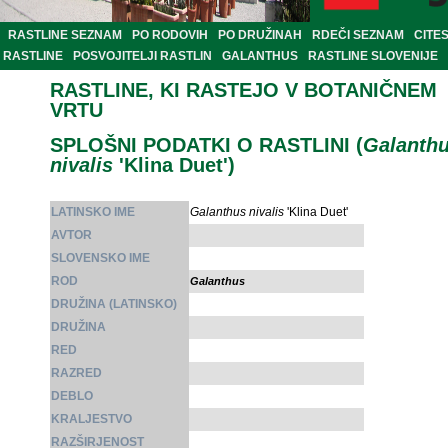
RASTLINE SEZNAM
PO RODOVIH
PO DRUŽINAH
RDEČI SEZNAM
CITE
RASTLINE
POSVOJITELJI RASTLIN
GALANTHUS
RASTLINE SLOVENIJE
RASTLINE, KI RASTEJO V BOTANIČNEM
VRTU
SPLOŠNI PODATKI O RASTLINI (
Galanth
nivalis
'Klina Duet')
LATINSKO IME
Galanthus nivalis
'Klina Duet'
AVTOR
SLOVENSKO IME
ROD
Galanthus
DRUŽINA (LATINSKO)
DRUŽINA
RED
RAZRED
DEBLO
KRALJESTVO
RAZŠIRJENOST