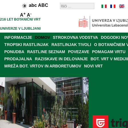
abc
ABC
+
-
A
A
216 LET BOTANIČNI VRT
UNIVERZE V LJUBLJANI
INFORMACIJE
DOMOV
STROKOVNA VODSTVA
DOGODKI NO
TROPSKI RASTLINJAK
RASTLINJAK TIVOLI
O BOTANIČNEM 
PONUDBA
RASTLINE SEZNAM
POVEZAVE
POMAGAM VRTU
PRODAJALNA
RAZISKAVE IN DELOVANJE
BOT. VRT V MEDIJI
MREŽA BOT. VRTOV IN ARBORETUMOV
NOVI VRT