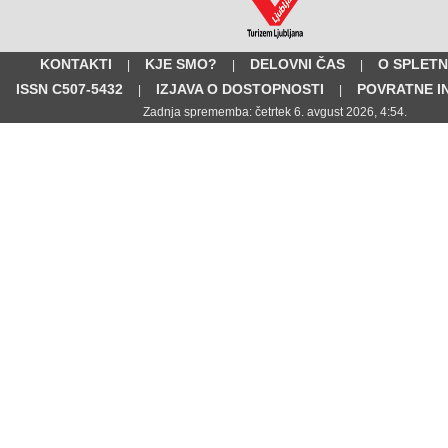
KONTAKTI
KJE SMO?
DELOVNI ČAS
O SPLETN
|
|
|
ISSN C507-5432
IZJAVA O DOSTOPNOSTI
POVRATNE I
|
|
Zadnja sprememba: četrtek 6. avgust 2026, 4:54.