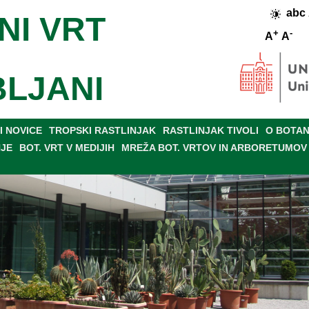
abc
NI VRT
+
-
A
A
BLJANI
 NOVICE
TROPSKI RASTLINJAK
RASTLINJAK TIVOLI
O BOTAN
NJE
BOT. VRT V MEDIJIH
MREŽA BOT. VRTOV IN ARBORETUMOV