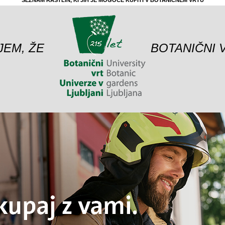
SEZNAM RASTLIN, KI JIH JE MOGOČE KUPITI V BOTANIČNEM VRTU
JEM, ŽE
BOTANIČNI 