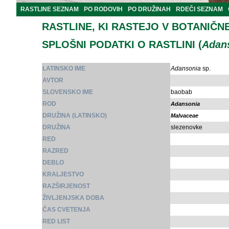
RASTLINE SEZNAM
PO RODOVIH
PO DRUŽINAH
RDEČI SEZNAM
RASTLINE, KI RASTEJO V BOTANIČN
SPLOŠNI PODATKI O RASTLINI (
Adan
LATINSKO IME
Adansonia
sp.
AVTOR
SLOVENSKO IME
baobab
ROD
Adansonia
DRUŽINA (LATINSKO)
Malvaceae
DRUŽINA
slezenovke
RED
RAZRED
DEBLO
KRALJESTVO
RAZŠIRJENOST
ŽIVLJENJSKA DOBA
ČAS CVETENJA
RED LIST