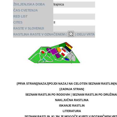
ŽIVLJENJSKA DOBA
trajnica
ČAS CVETENJA
RED LIST
CITES
II
RASTE V SLOVENIJI
RASTLINA RASTE V OZNAČENEM (
) DELU VRTA
[PRVA STRAN]
[NAZAJ]
POJDI NAZAJ NA CELOTEN SEZNAM RASTLIN
[N
[ZADNJA STRAN]
|
SEZNAM RASTLIN PO RODOVIH
SEZNAM RASTLIN PO DRUŽINA
NAKLJUČNA RASTLINA
ISKANJE RASTLIN
LITERATURA
SEZNAM RASTLIN, KI JIH JE MOGOČE KUPITI V BOTANIČNEM VR