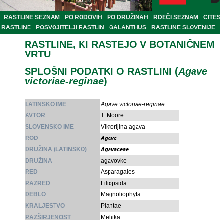
RASTLINE SEZNAM
PO RODOVIH
PO DRUŽINAH
RDEČI SEZNAM
CITE
RASTLINE
POSVOJITELJI RASTLIN
GALANTHUS
RASTLINE SLOVENIJE
RASTLINE, KI RASTEJO V BOTANIČNEM
VRTU
SPLOŠNI PODATKI O RASTLINI (
Agave
victoriae-reginae
)
LATINSKO IME
Agave victoriae-reginae
AVTOR
T. Moore
SLOVENSKO IME
Viktorijina agava
ROD
Agave
DRUŽINA (LATINSKO)
Agavaceae
DRUŽINA
agavovke
RED
Asparagales
RAZRED
Liliopsida
DEBLO
Magnoliophyta
KRALJESTVO
Plantae
RAZŠIRJENOST
Mehika