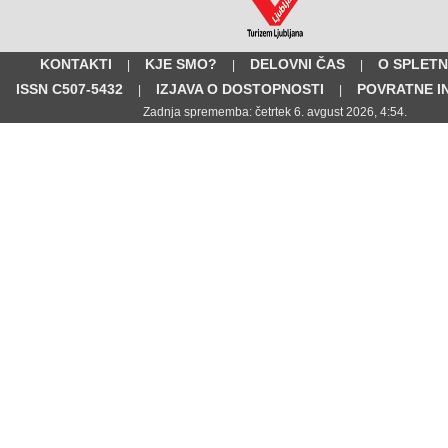
KONTAKTI
KJE SMO?
DELOVNI ČAS
O SPLETN
|
|
|
ISSN C507-5432
IZJAVA O DOSTOPNOSTI
POVRATNE I
|
|
Zadnja sprememba: četrtek 6. avgust 2026, 4:54.