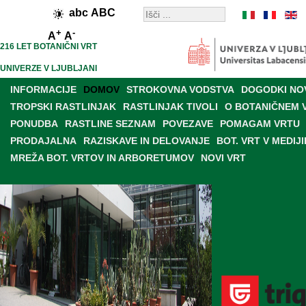
abc
ABC
+
-
A
A
216 LET BOTANIČNI VRT
UNIVERZE V LJUBLJANI
INFORMACIJE
DOMOV
STROKOVNA VODSTVA
DOGODKI NO
TROPSKI RASTLINJAK
RASTLINJAK TIVOLI
O BOTANIČNEM 
PONUDBA
RASTLINE SEZNAM
POVEZAVE
POMAGAM VRTU
PRODAJALNA
RAZISKAVE IN DELOVANJE
BOT. VRT V MEDIJI
MREŽA BOT. VRTOV IN ARBORETUMOV
NOVI VRT