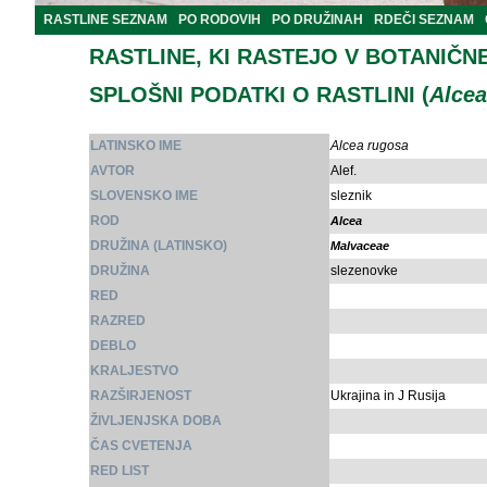
RASTLINE SEZNAM
PO RODOVIH
PO DRUŽINAH
RDEČI SEZNAM
RASTLINE, KI RASTEJO V BOTANIČN
SPLOŠNI PODATKI O RASTLINI (
Alcea
LATINSKO IME
Alcea rugosa
AVTOR
Alef.
SLOVENSKO IME
sleznik
ROD
Alcea
DRUŽINA (LATINSKO)
Malvaceae
DRUŽINA
slezenovke
RED
RAZRED
DEBLO
KRALJESTVO
RAZŠIRJENOST
Ukrajina in J Rusija
ŽIVLJENJSKA DOBA
ČAS CVETENJA
RED LIST