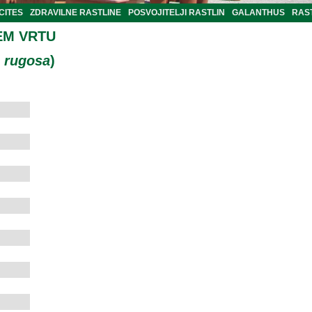
CITES
ZDRAVILNE RASTLINE
POSVOJITELJI RASTLIN
GALANTHUS
RAST
EM VRTU
 rugosa
)