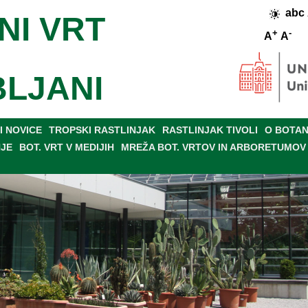
abc
NI VRT
+
-
A
A
BLJANI
 NOVICE
TROPSKI RASTLINJAK
RASTLINJAK TIVOLI
O BOTAN
NJE
BOT. VRT V MEDIJIH
MREŽA BOT. VRTOV IN ARBORETUMOV