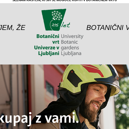
SEZNAM RASTLIN, KI JIH JE MOGOČE KUPITI V BOTANIČNEM VRTU
JEM, ŽE
BOTANIČNI 