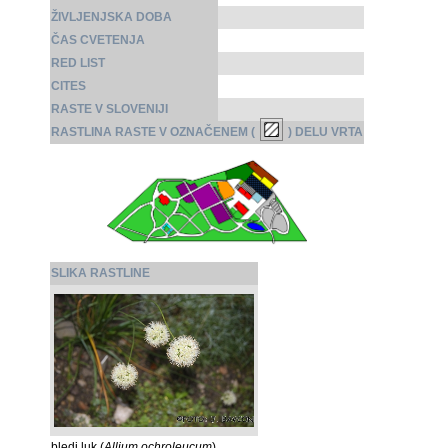
ŽIVLJENJSKA DOBA
ČAS CVETENJA
RED LIST
CITES
RASTE V SLOVENIJI
RASTLINA RASTE V OZNAČENEM (
) DELU VRTA
SLIKA RASTLINE
bledi luk (
Allium ochroleucum
)