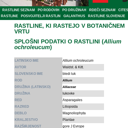
RASTLINE SEZNAM
PO RODOVIH
PO DRUŽINAH
RDEČI SEZNAM
CITE
RASTLINE
POSVOJITELJI RASTLIN
GALANTHUS
RASTLINE SLOVENIJE
RASTLINE, KI RASTEJO V BOTANIČNEM
VRTU
SPLOŠNI PODATKI O RASTLINI (
Allium
ochroleucum
)
LATINSKO IME
Allium ochroleucum
AVTOR
Waldst. & Kitt.
SLOVENSKO IME
bledi luk
ROD
Allium
DRUŽINA (LATINSKO)
Alliaceae
DRUŽINA
lukovke
RED
Asparagales
RAZRED
Liliopsida
DEBLO
Magnoliophyta
KRALJESTVO
Plantae
RAZŠIRJENOST
gore J Evrope