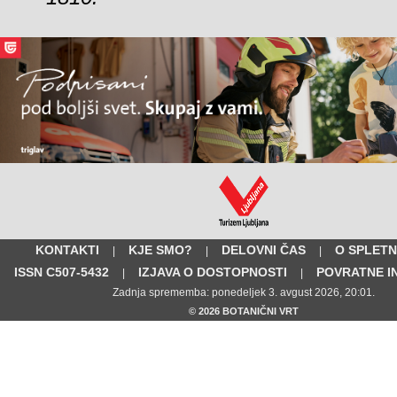
KONTAKTI
KJE SMO?
DELOVNI ČAS
O SPLETN
|
|
|
ISSN C507-5432
IZJAVA O DOSTOPNOSTI
POVRATNE I
|
|
Zadnja sprememba: ponedeljek 3. avgust 2026, 20:01.
© 2026 BOTANIČNI VRT