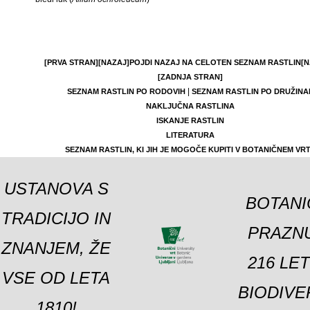
[PRVA STRAN]
[NAZAJ]
POJDI NAZAJ NA CELOTEN SEZNAM RASTLIN
[N
[ZADNJA STRAN]
|
SEZNAM RASTLIN PO RODOVIH
SEZNAM RASTLIN PO DRUŽINA
NAKLJUČNA RASTLINA
ISKANJE RASTLIN
LITERATURA
SEZNAM RASTLIN, KI JIH JE MOGOČE KUPITI V BOTANIČNEM VR
USTANOVA S
BOTANI
TRADICIJO IN
PRAZNU
ZNANJEM, ŽE
216 LE
VSE OD LETA
BIODIVE
1810!