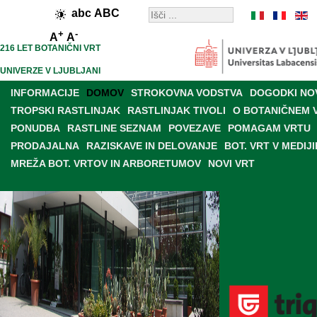
abc
ABC
+
-
A
A
216 LET BOTANIČNI VRT
UNIVERZE V LJUBLJANI
INFORMACIJE
DOMOV
STROKOVNA VODSTVA
DOGODKI NO
TROPSKI RASTLINJAK
RASTLINJAK TIVOLI
O BOTANIČNEM 
PONUDBA
RASTLINE SEZNAM
POVEZAVE
POMAGAM VRTU
PRODAJALNA
RAZISKAVE IN DELOVANJE
BOT. VRT V MEDIJI
MREŽA BOT. VRTOV IN ARBORETUMOV
NOVI VRT