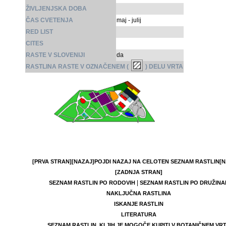
ŽIVLJENJSKA DOBA
ČAS CVETENJA
maj - julij
RED LIST
CITES
RASTE V SLOVENIJI
da
RASTLINA RASTE V OZNAČENEM (
) DELU VRTA
[PRVA STRAN]
[NAZAJ]
POJDI NAZAJ NA CELOTEN SEZNAM RASTLIN
[N
[ZADNJA STRAN]
|
SEZNAM RASTLIN PO RODOVIH
SEZNAM RASTLIN PO DRUŽINA
NAKLJUČNA RASTLINA
ISKANJE RASTLIN
LITERATURA
SEZNAM RASTLIN, KI JIH JE MOGOČE KUPITI V BOTANIČNEM VR