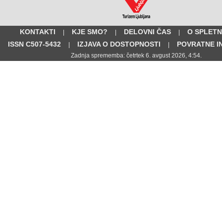
KONTAKTI
KJE SMO?
DELOVNI ČAS
O SPLETN
|
|
|
ISSN C507-5432
IZJAVA O DOSTOPNOSTI
POVRATNE I
|
|
Zadnja sprememba: četrtek 6. avgust 2026, 4:54.