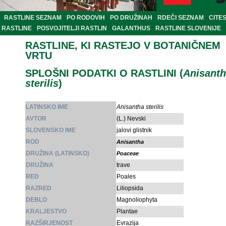
RASTLINE SEZNAM
PO RODOVIH
PO DRUŽINAH
RDEČI SEZNAM
CITE
RASTLINE
POSVOJITELJI RASTLIN
GALANTHUS
RASTLINE SLOVENIJE
RASTLINE, KI RASTEJO V BOTANIČNEM
VRTU
SPLOŠNI PODATKI O RASTLINI (
Anisant
sterilis
)
LATINSKO IME
Anisantha sterilis
AVTOR
(L.) Nevski
SLOVENSKO IME
jalovi glistnik
ROD
Anisantha
DRUŽINA (LATINSKO)
Poaceae
DRUŽINA
trave
RED
Poales
RAZRED
Liliopsida
DEBLO
Magnoliophyta
KRALJESTVO
Plantae
RAZŠIRJENOST
Evrazija