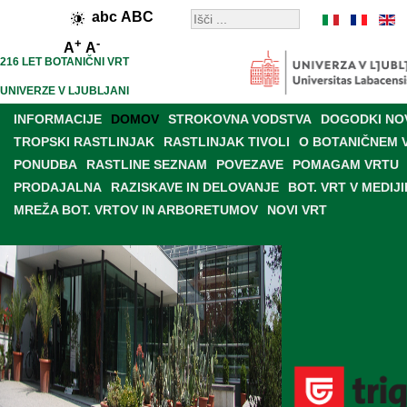
abc
ABC
+
-
A
A
216 LET BOTANIČNI VRT
UNIVERZE V LJUBLJANI
INFORMACIJE
DOMOV
STROKOVNA VODSTVA
DOGODKI NO
TROPSKI RASTLINJAK
RASTLINJAK TIVOLI
O BOTANIČNEM 
PONUDBA
RASTLINE SEZNAM
POVEZAVE
POMAGAM VRTU
PRODAJALNA
RAZISKAVE IN DELOVANJE
BOT. VRT V MEDIJI
MREŽA BOT. VRTOV IN ARBORETUMOV
NOVI VRT