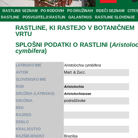
RASTLINE SEZNAM
PO RODOVIH
PO DRUŽINAH
RDEČI SEZNAM
CITE
RASTLINE
POSVOJITELJI RASTLIN
GALANTHUS
RASTLINE SLOVENIJE
RASTLINE, KI RASTEJO V BOTANIČNEM
VRTU
SPLOŠNI PODATKI O RASTLINI (
Aristolo
cymbifera
)
LATINSKO IME
Aristolochia cymbifera
AVTOR
Mart. & Zucc.
SLOVENSKO IME
ROD
Aristolochia
DRUŽINA (LATINSKO)
Aristolochiaceae
DRUŽINA
podraščevke
RED
RAZRED
DEBLO
KRALJESTVO
RAZŠIRJENOST
Brazilija