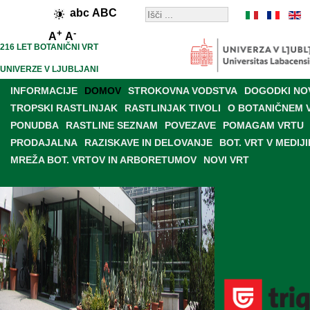
abc
ABC
+
-
A
A
216 LET BOTANIČNI VRT
UNIVERZE V LJUBLJANI
INFORMACIJE
DOMOV
STROKOVNA VODSTVA
DOGODKI NO
TROPSKI RASTLINJAK
RASTLINJAK TIVOLI
O BOTANIČNEM 
PONUDBA
RASTLINE SEZNAM
POVEZAVE
POMAGAM VRTU
PRODAJALNA
RAZISKAVE IN DELOVANJE
BOT. VRT V MEDIJI
MREŽA BOT. VRTOV IN ARBORETUMOV
NOVI VRT