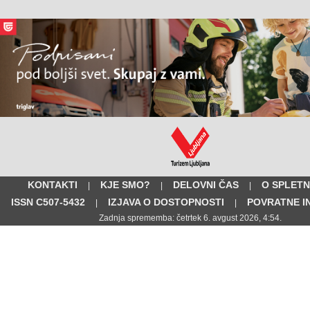
KONTAKTI
KJE SMO?
DELOVNI ČAS
O SPLETN
|
|
|
ISSN C507-5432
IZJAVA O DOSTOPNOSTI
POVRATNE I
|
|
Zadnja sprememba: četrtek 6. avgust 2026, 4:54.