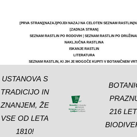
[PRVA STRAN]
[NAZAJ]
POJDI NAZAJ NA CELOTEN SEZNAM RASTLIN
[N
[ZADNJA STRAN]
|
SEZNAM RASTLIN PO RODOVIH
SEZNAM RASTLIN PO DRUŽINA
NAKLJUČNA RASTLINA
ISKANJE RASTLIN
LITERATURA
SEZNAM RASTLIN, KI JIH JE MOGOČE KUPITI V BOTANIČNEM VR
USTANOVA S
BOTANI
TRADICIJO IN
PRAZNU
ZNANJEM, ŽE
216 LE
VSE OD LETA
BIODIVE
1810!