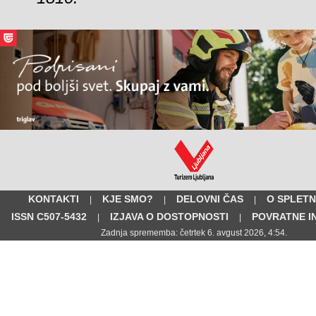
KONTAKTI
KJE SMO?
DELOVNI ČAS
O SPLETN
|
|
|
ISSN C507-5432
IZJAVA O DOSTOPNOSTI
POVRATNE I
|
|
Zadnja sprememba: četrtek 6. avgust 2026, 4:54.