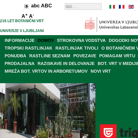
abc
ABC
+
-
A
A
216 LET BOTANIČNI VRT
UNIVERZE V LJUBLJANI
INFORMACIJE
DOMOV
STROKOVNA VODSTVA
DOGODKI NO
TROPSKI RASTLINJAK
RASTLINJAK TIVOLI
O BOTANIČNEM 
PONUDBA
RASTLINE SEZNAM
POVEZAVE
POMAGAM VRTU
PRODAJALNA
RAZISKAVE IN DELOVANJE
BOT. VRT V MEDIJI
MREŽA BOT. VRTOV IN ARBORETUMOV
NOVI VRT