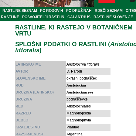
RASTLINE SEZNAM
PO RODOVIH
PO DRUŽINAH
RDEČI SEZNAM
CITE
RASTLINE
POSVOJITELJI RASTLIN
GALANTHUS
RASTLINE SLOVENIJE
RASTLINE, KI RASTEJO V BOTANIČNEM
VRTU
SPLOŠNI PODATKI O RASTLINI (
Aristolo
littoralis
)
LATINSKO IME
Aristolochia littoralis
AVTOR
D. Parodi
SLOVENSKO IME
okrasni podraščec
ROD
Aristolochia
DRUŽINA (LATINSKO)
Aristolochiaceae
DRUŽINA
podraščevke
RED
Aristolochiales
RAZRED
Magnoliopsida
DEBLO
Magnoliophyta
KRALJESTVO
Plantae
RAZŠIRJENOST
Argentina