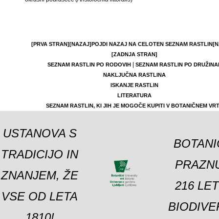
[PRVA STRAN]
[NAZAJ]
POJDI NAZAJ NA CELOTEN SEZNAM RASTLIN
[N
[ZADNJA STRAN]
|
SEZNAM RASTLIN PO RODOVIH
SEZNAM RASTLIN PO DRUŽINA
NAKLJUČNA RASTLINA
ISKANJE RASTLIN
LITERATURA
SEZNAM RASTLIN, KI JIH JE MOGOČE KUPITI V BOTANIČNEM VR
USTANOVA S
BOTANI
TRADICIJO IN
PRAZNU
ZNANJEM, ŽE
216 LE
VSE OD LETA
BIODIVE
1810!