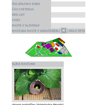
ŽIVLJENJSKA DOBA
ČAS CVETENJA
RED LIST
CITES
RASTE V SLOVENIJI
RASTLINA RASTE V OZNAČENEM (
) DELU VRTA
SLIKA RASTLINE
okrasni podraščec (
Aristolochia littoralis
)