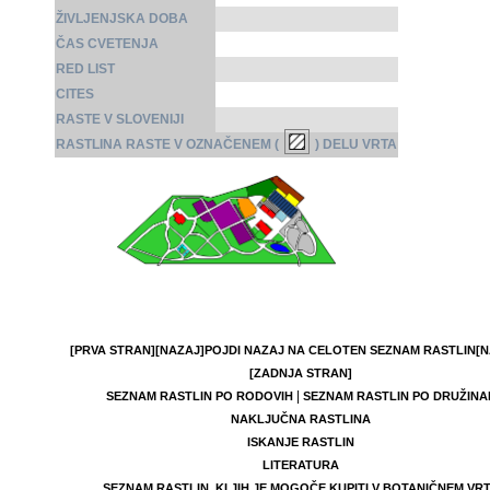
ŽIVLJENJSKA DOBA
ČAS CVETENJA
RED LIST
CITES
RASTE V SLOVENIJI
RASTLINA RASTE V OZNAČENEM (
) DELU VRTA
[PRVA STRAN]
[NAZAJ]
POJDI NAZAJ NA CELOTEN SEZNAM RASTLIN
[N
[ZADNJA STRAN]
|
SEZNAM RASTLIN PO RODOVIH
SEZNAM RASTLIN PO DRUŽINA
NAKLJUČNA RASTLINA
ISKANJE RASTLIN
LITERATURA
SEZNAM RASTLIN, KI JIH JE MOGOČE KUPITI V BOTANIČNEM VR