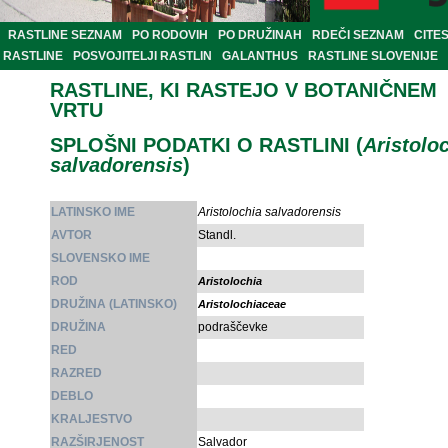
RASTLINE SEZNAM
PO RODOVIH
PO DRUŽINAH
RDEČI SEZNAM
CITE
RASTLINE
POSVOJITELJI RASTLIN
GALANTHUS
RASTLINE SLOVENIJE
RASTLINE, KI RASTEJO V BOTANIČNEM
VRTU
SPLOŠNI PODATKI O RASTLINI (
Aristolo
salvadorensis
)
LATINSKO IME
Aristolochia salvadorensis
AVTOR
Standl.
SLOVENSKO IME
ROD
Aristolochia
DRUŽINA (LATINSKO)
Aristolochiaceae
DRUŽINA
podraščevke
RED
RAZRED
DEBLO
KRALJESTVO
RAZŠIRJENOST
Salvador