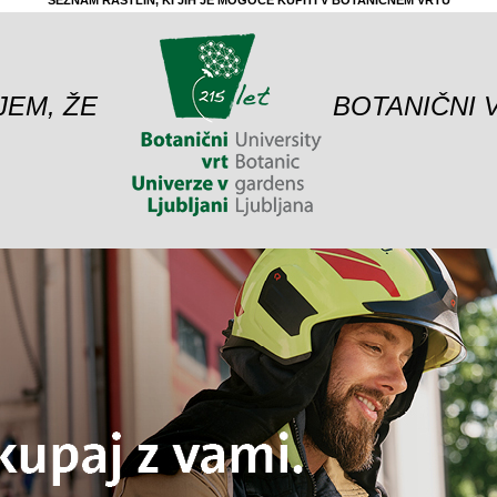
SEZNAM RASTLIN, KI JIH JE MOGOČE KUPITI V BOTANIČNEM VRTU
JEM, ŽE
BOTANIČNI 