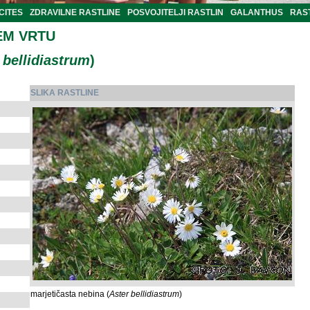
CITES
ZDRAVILNE RASTLINE
POSVOJITELJI RASTLIN
GALANTHUS
RAST
EM VRTU
 bellidiastrum
)
SLIKA RASTLINE
marjetičasta nebina (
Aster bellidiastrum
)