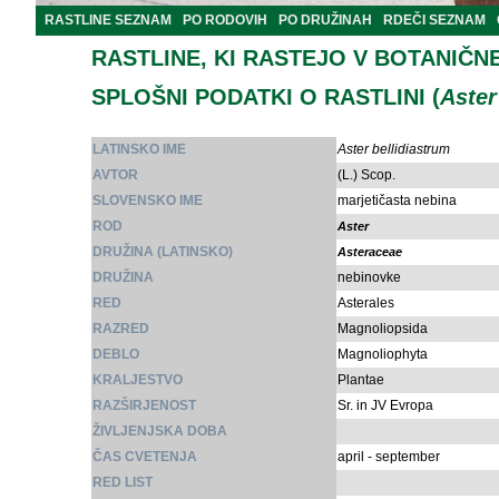
RASTLINE SEZNAM
PO RODOVIH
PO DRUŽINAH
RDEČI SEZNAM
RASTLINE, KI RASTEJO V BOTANIČN
SPLOŠNI PODATKI O RASTLINI (
Aster
LATINSKO IME
Aster bellidiastrum
AVTOR
(L.) Scop.
SLOVENSKO IME
marjetičasta nebina
ROD
Aster
DRUŽINA (LATINSKO)
Asteraceae
DRUŽINA
nebinovke
RED
Asterales
RAZRED
Magnoliopsida
DEBLO
Magnoliophyta
KRALJESTVO
Plantae
RAZŠIRJENOST
Sr. in JV Evropa
ŽIVLJENJSKA DOBA
ČAS CVETENJA
april - september
RED LIST