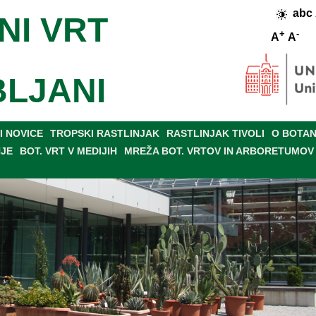
abc
NI VRT
+
-
A
A
BLJANI
 NOVICE
TROPSKI RASTLINJAK
RASTLINJAK TIVOLI
O BOTAN
NJE
BOT. VRT V MEDIJIH
MREŽA BOT. VRTOV IN ARBORETUMOV