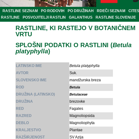
RASTLINE SEZNAM
PO RODOVIH
PO DRUŽINAH
RDEČI SEZNAM
CITE
RASTLINE
POSVOJITELJI RASTLIN
GALANTHUS
RASTLINE SLOVENIJE
RASTLINE, KI RASTEJO V BOTANIČNEM
VRTU
SPLOŠNI PODATKI O RASTLINI (
Betula
platyphylla
)
LATINSKO IME
Betula platyphylla
AVTOR
Suk.
SLOVENSKO IME
mandžurska breza
ROD
Betula
DRUŽINA (LATINSKO)
Betulaceae
DRUŽINA
brezovke
RED
Fagales
RAZRED
Magnoliopsida
DEBLO
Magnoliophyta
KRALJESTVO
Plantae
RAZŠIRJENOST
SV Azija