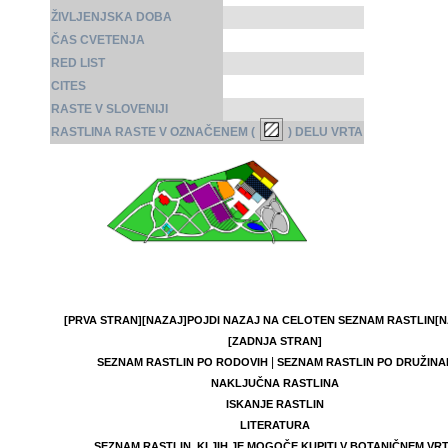
ŽIVLJENJSKA DOBA
ČAS CVETENJA
RED LIST
CITES
RASTE V SLOVENIJI
RASTLINA RASTE V OZNAČENEM (
) DELU VRTA
[PRVA STRAN]
[NAZAJ]
POJDI NAZAJ NA CELOTEN SEZNAM RASTLIN
[N
[ZADNJA STRAN]
|
SEZNAM RASTLIN PO RODOVIH
SEZNAM RASTLIN PO DRUŽINA
NAKLJUČNA RASTLINA
ISKANJE RASTLIN
LITERATURA
SEZNAM RASTLIN, KI JIH JE MOGOČE KUPITI V BOTANIČNEM VR