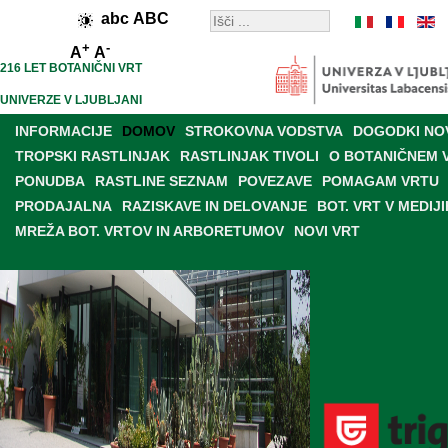
abc
ABC
+
-
A
A
216 LET BOTANIČNI VRT
UNIVERZE V LJUBLJANI
INFORMACIJE
DOMOV
STROKOVNA VODSTVA
DOGODKI NO
TROPSKI RASTLINJAK
RASTLINJAK TIVOLI
O BOTANIČNEM 
PONUDBA
RASTLINE SEZNAM
POVEZAVE
POMAGAM VRTU
PRODAJALNA
RAZISKAVE IN DELOVANJE
BOT. VRT V MEDIJI
MREŽA BOT. VRTOV IN ARBORETUMOV
NOVI VRT