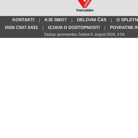
KONTAKTI
KJE SMO?
DELOVNI ČAS
O SPLETN
|
|
|
ISSN C507-5432
IZJAVA O DOSTOPNOSTI
POVRATNE I
|
|
Zadnja sprememba: četrtek 6. avgust 2026, 4:54.