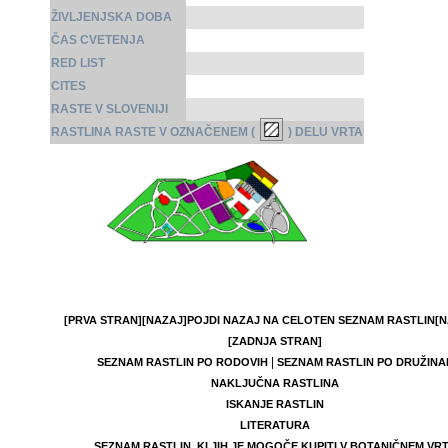
ŽIVLJENJSKA DOBA
ČAS CVETENJA
RED LIST
CITES
RASTE V SLOVENIJI
RASTLINA RASTE V OZNAČENEM (
) DELU VRTA
[PRVA STRAN]
[NAZAJ]
POJDI NAZAJ NA CELOTEN SEZNAM RASTLIN
[N
[ZADNJA STRAN]
|
SEZNAM RASTLIN PO RODOVIH
SEZNAM RASTLIN PO DRUŽINA
NAKLJUČNA RASTLINA
ISKANJE RASTLIN
LITERATURA
SEZNAM RASTLIN, KI JIH JE MOGOČE KUPITI V BOTANIČNEM VR