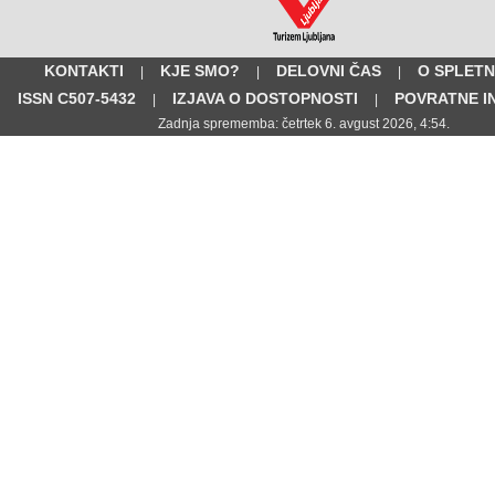
KONTAKTI
KJE SMO?
DELOVNI ČAS
O SPLETN
|
|
|
ISSN C507-5432
IZJAVA O DOSTOPNOSTI
POVRATNE I
|
|
Zadnja sprememba: četrtek 6. avgust 2026, 4:54.