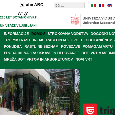
abc
ABC
+
-
A
A
216 LET BOTANIČNI VRT
UNIVERZE V LJUBLJANI
INFORMACIJE
DOMOV
STROKOVNA VODSTVA
DOGODKI NO
TROPSKI RASTLINJAK
RASTLINJAK TIVOLI
O BOTANIČNEM 
PONUDBA
RASTLINE SEZNAM
POVEZAVE
POMAGAM VRTU
PRODAJALNA
RAZISKAVE IN DELOVANJE
BOT. VRT V MEDIJI
MREŽA BOT. VRTOV IN ARBORETUMOV
NOVI VRT