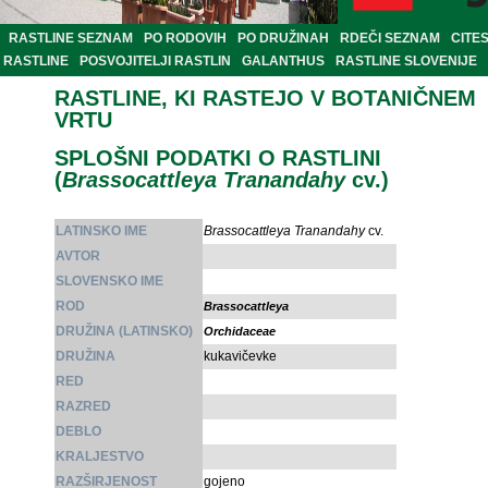
RASTLINE SEZNAM
PO RODOVIH
PO DRUŽINAH
RDEČI SEZNAM
CITE
RASTLINE
POSVOJITELJI RASTLIN
GALANTHUS
RASTLINE SLOVENIJE
RASTLINE, KI RASTEJO V BOTANIČNEM
VRTU
SPLOŠNI PODATKI O RASTLINI
(
Brassocattleya Tranandahy
cv.)
LATINSKO IME
Brassocattleya Tranandahy
cv.
AVTOR
SLOVENSKO IME
ROD
Brassocattleya
DRUŽINA (LATINSKO)
Orchidaceae
DRUŽINA
kukavičevke
RED
RAZRED
DEBLO
KRALJESTVO
RAZŠIRJENOST
gojeno