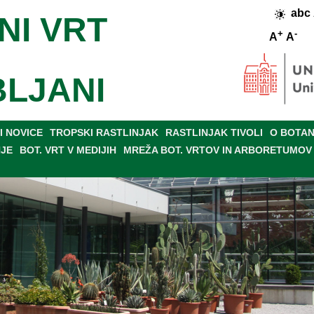
abc
NI VRT
+
-
A
A
BLJANI
 NOVICE
TROPSKI RASTLINJAK
RASTLINJAK TIVOLI
O BOTAN
NJE
BOT. VRT V MEDIJIH
MREŽA BOT. VRTOV IN ARBORETUMOV