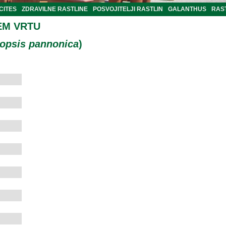
CITES
ZDRAVILNE RASTLINE
POSVOJITELJI RASTLIN
GALANTHUS
RAST
EM VRTU
opsis pannonica
)