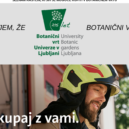
SEZNAM RASTLIN, KI JIH JE MOGOČE KUPITI V BOTANIČNEM VRTU
JEM, ŽE
BOTANIČNI 