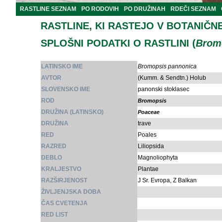
RASTLINE SEZNAM
PO RODOVIH
PO DRUŽINAH
RDEČI SEZNAM
RASTLINE, KI RASTEJO V BOTANIČN
SPLOŠNI PODATKI O RASTLINI (
Brom
LATINSKO IME
Bromopsis pannonica
AVTOR
(Kumm. & Sendtn.) Holub
SLOVENSKO IME
panonski stoklasec
ROD
Bromopsis
DRUŽINA (LATINSKO)
Poaceae
DRUŽINA
trave
RED
Poales
RAZRED
Liliopsida
DEBLO
Magnoliophyta
KRALJESTVO
Plantae
RAZŠIRJENOST
J Sr. Evropa, Z Balkan
ŽIVLJENJSKA DOBA
ČAS CVETENJA
RED LIST