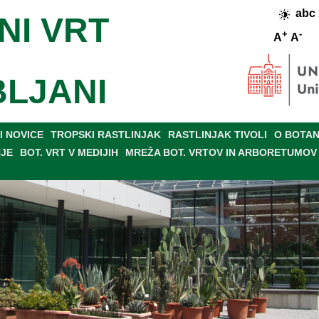
abc
NI VRT
+
-
A
A
BLJANI
 NOVICE
TROPSKI RASTLINJAK
RASTLINJAK TIVOLI
O BOTAN
NJE
BOT. VRT V MEDIJIH
MREŽA BOT. VRTOV IN ARBORETUMOV