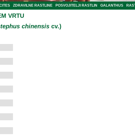
CITES
ZDRAVILNE RASTLINE
POSVOJITELJI RASTLIN
GALANTHUS
RAST
EM VRTU
stephus chinensis
cv.)