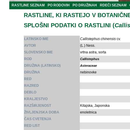
RASTLINE SEZNAM
PO RODOVIH
PO DRUŽINAH
RDEČI SEZNAM
RASTLINE, KI RASTEJO V BOTANIČN
SPLOŠNI PODATKI O RASTLINI (
Calli
LATINSKO IME
Callistephus chinensis
cv.
AVTOR
(L.) Ness.
SLOVENSKO IME
vrtna astra, sorta
ROD
Callistephus
DRUŽINA (LATINSKO)
Asteraceae
DRUŽINA
nebinovke
RED
RAZRED
DEBLO
KRALJESTVO
RAZŠIRJENOST
Kitajska, Japonska
ŽIVLJENJSKA DOBA
enoletnica
ČAS CVETENJA
RED LIST