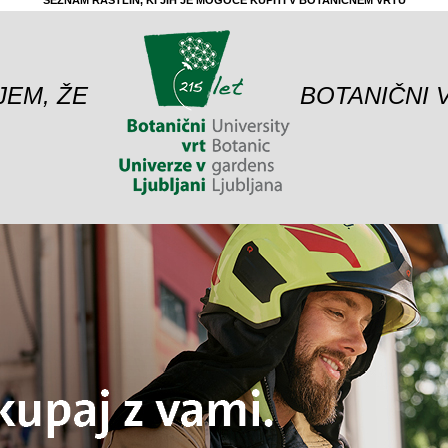
SEZNAM RASTLIN, KI JIH JE MOGOČE KUPITI V BOTANIČNEM VRTU
JEM, ŽE
BOTANIČNI 